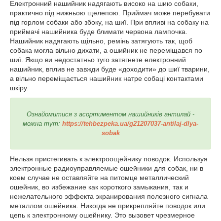
Електронний нашийник надягають високо на шию собаки,
практично під нижньою щелепою. Приймач може перебувати
під горлом собаки або збоку, на шиї. При впливі на собаку на
приймачі нашийника буде блимати червона лампочка.
Нашийник надягають щільно, ремінь затягують так, щоб
собака могла вільно дихати, а ошийник не переміщався по
шиї. Якщо ви недостатньо туго затягнете електронний
нашийник, вплив не завжди буде «доходити» до шиї тварини,
а вільно переміщається нашийник натре собаці контактами
шкіру.
Ознайомитися з асортиментом нашийників антилай -
можна тут:
https://tehbezpeka.ua/g21207037-antilaj-dlya-
sobak
Нельзя пристегивать к электроощейнику поводок. Используя
электронные радиоуправляемые ошейники для собак, ни в
коем случае не оставляйте на питомце металлический
ошейник, во избежание как короткого замыкания, так и
нежелательного эффекта экранирования полезного сигнала
металлом ошейника. Никогда не прикрепляйте поводок или
цепь к электронному ошейнику. Это вызовет чрезмерное