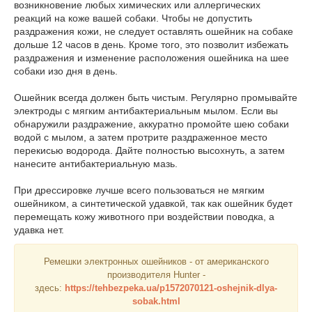
возникновение любых химических или аллергических
реакций на коже вашей собаки. Чтобы не допустить
раздражения кожи, не следует оставлять ошейник на собаке
дольше 12 часов в день. Кроме того, это позволит избежать
раздражения и изменение расположения ошейника на шее
собаки изо дня в день.
Ошейник всегда должен быть чистым. Регулярно промывайте
электроды с мягким антибактериальным мылом. Если вы
обнаружили раздражение, аккуратно промойте шею собаки
водой с мылом, а затем протрите раздраженное место
перекисью водорода. Дайте полностью высохнуть, а затем
нанесите антибактериальную мазь.
При дрессировке лучше всего пользоваться не мягким
ошейником, а синтетической удавкой, так как ошейник будет
перемещать кожу животного при воздействии поводка, а
удавка нет.
Ремешки электронных ошейников - от американского
производителя Hunter -
здесь:
https://tehbezpeka.ua/p1572070121-oshejnik-dlya-
sobak.html