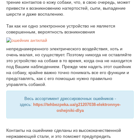
трение контактов о кожу собаки, что, в свою очередь, может
привести к возникновению натертостей, сыпи, выпадение
шерсти и даже воспалению.
Так как ни одно электронное устройство не является
совершенным, вероятность возникновения
непреднамеренного электрического воздействия, хоть и
очень малая, но существует. Поэтому никогда не оставляйте
это устройство на собаке в то время, когда она не находится
под Вашим наблюдением. Прежде чем надеть этот ошейник
на собаку, крайне важно точно понимать все его функции и
представлять, как с его помощью нужно правильно
управлять собакой.
Весь ассортимент дрессировочных ошейников -
здесь:
https://tehbezpeka.ua/g21207038-elektronnye-
oshejniki-dlya
Контакты на ошейнике сделаны из высококачественной
нержавеющей стали, и это поможет предупредить