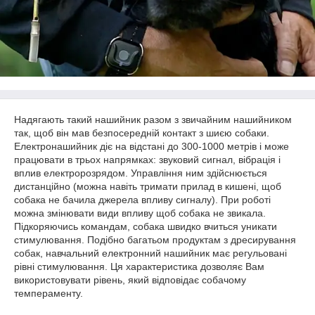
Надягають такий нашийник разом з звичайним нашийником
так, щоб він мав безпосередній контакт з шиєю собаки.
Електронашийник діє на відстані до 300-1000 метрів і може
працювати в трьох напрямках: звуковий сигнал, вібрація і
вплив електророзрядом. Управління ним здійснюється
дистанційно (можна навіть тримати прилад в кишені, щоб
собака не бачила джерела впливу сигналу). При роботі
можна змінювати види впливу щоб собака не звикала.
Підкоряючись командам, собака швидко вчиться уникати
стимулювання. Подібно багатьом продуктам з дресирування
собак, навчальний електронний нашийник має регульовані
рівні стимулювання. Ця характеристика дозволяє Вам
використовувати рівень, який відповідає собачому
темпераменту.