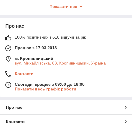
блокуванням чи ключем — залежно від потреб;
Показати все
Форма і дизайн:
пряма, вигнута, з декоративними
вставками — так ручка поєднається з дизайном;
Тип кріплення:
накладні, врізні, на розетці або
Про нас
планці — враховуйте тип дверей;
Додаткові функції:
антипаніка, засувка,
100% позитивних з 618 відгуків за рік
шумопоглинання, можливість монтажу на профілі чи
склі.
Працює з 17.03.2013
Добре підібрана ручка — це не лише стильний акцент, але й
м. Кропивницький
щоденний комфорт, довговічність і безпека у використанні.
вул. Михайлівська, 83, Кропивницький, Україна
Контакти
Сьогодні працює з 09:00 до 18:00
Показати весь графік роботи
Про нас
Контакти