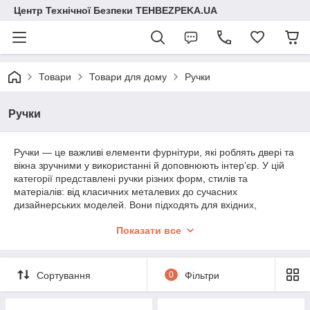
Центр Технічної Безпеки TEHBEZPEKA.UA
Товари
Товари для дому
Ручки
Ручки
Ручки — це важливі елементи фурнітури, які роблять двері та
вікна зручними у використанні й доповнюють інтер’єр. У цій
категорії представлені ручки різних форм, стилів та
матеріалів: від класичних металевих до сучасних
дизайнерських моделей. Вони підходять для вхідних,
міжкімнатних, офісних і меблевих дверей, забезпечуючи
Показати все
комфорт і безпеку.
Сортування
0
Фільтри