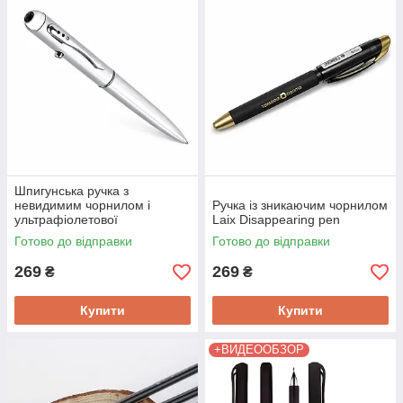
Шпигунська ручка з
невидимим чорнилом і
Ручка із зникаючим чорнилом
ультрафіолетової
Laix Disappearing pen
підсвічуванням KKMOON UV
Готово до відправки
Готово до відправки
PEN
269
269
₴
₴
Купити
Купити
+ВИДЕООБЗОР