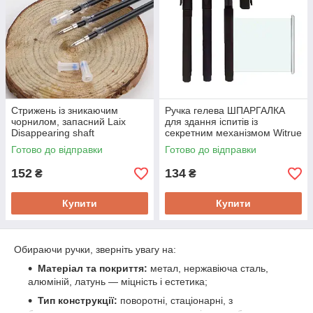
Стрижень із зникаючим
Ручка гелева ШПАРГАЛКА
чорнилом, запасний Laix
для здання іспитів із
Disappearing shaft
секретним механізмом Witrue
1100
Готово до відправки
Готово до відправки
152
134
₴
₴
Купити
Купити
Обираючи ручки, зверніть увагу на:
Матеріал та покриття:
метал, нержавіюча сталь,
алюміній, латунь — міцність і естетика;
Тип конструкції:
поворотні, стаціонарні, з