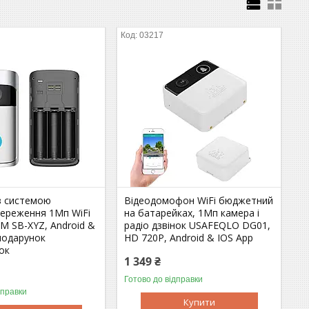
03217
 системою
Відеодомофон WiFi бюджетний
тереження 1Мп WiFi
на батарейках, 1Мп камера і
M SB-XYZ, Android &
радіо дзвінок USAFEQLO DG01,
подарунок
HD 720P, Android & IOS App
ок
1 349 ₴
Готово до відправки
дправки
Купити