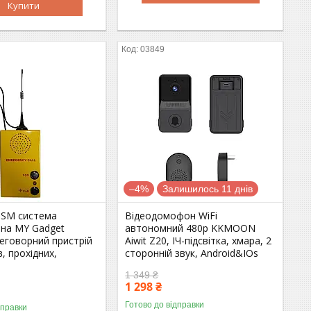
Купити
03849
–4%
Залишилось 11 днів
GSM система
Відеодомофон WiFi
ьна MY Gadget
автономний 480p KKMOON
еговорний пристрій
Aiwit Z20, ІЧ-підсвітка, хмара, 2
в, прохідних,
сторонній звук, Android&IOs
1 349 ₴
1 298 ₴
Готово до відправки
дправки