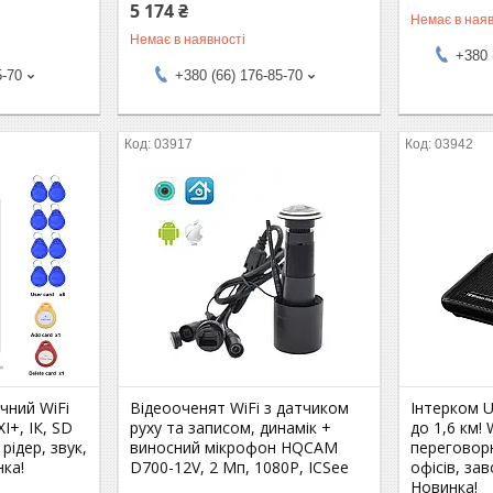
5 174 ₴
Немає в наяв
Немає в наявності
+380 
5-70
+380 (66) 176-85-70
03917
03942
чний WiFi
Відеооченят WiFi з датчиком
Інтерком 
+, ІК, SD
руху та записом, динамік +
до 1,6 км!
 рідер, звук,
виносний мікрофон HQCAM
переговорн
нка!
D700-12V, 2 Мп, 1080P, ICSee
офісів, зав
Новинка!