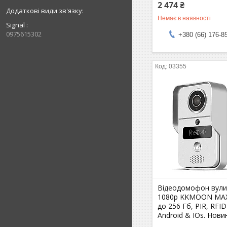
2 474 ₴
Немає в наявності
Signal
0975615302
+380 (66) 176-8
03355
Відеодомофон вули
1080p KKMOON MAXI
до 256 Гб, PIR, RFID
Android & IOs. Нови