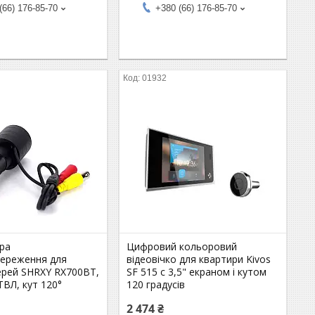
(66) 176-85-70
+380 (66) 176-85-70
01932
ера
Цифровий кольоровий
тереження для
відеовічко для квартири Kivos
ерей SHRXY RX700BT,
SF 515 c 3,5" екраном і кутом
ТВЛ, кут 120°
120 градусів
2 474 ₴