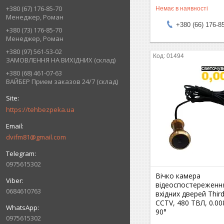
+380 (67) 176-85-70
Немає в наявності
Менеджер, Роман
+380 (66) 176-8
+380 (73) 176-85-70
Менеджер, Роман
+380 (97) 561-53-02
01494
ЗАМОВЛЕННЯ НА ВИХІДНИХ (склад)
+380 (68) 461-07-63
ВАЙБЕР Прием заказов 24/7 (склад)
https://tehbezpeka.ua
dvifm81@gmail.com
0975615302
Вічко камера
відеоспостереженн
0684610763
вхідних дверей Third
CCTV, 480 ТВЛ, 0.00
90°
0975615302