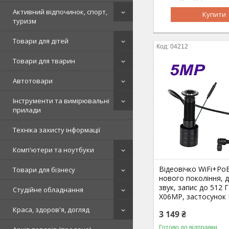
Активний відпочинок, спорт,
Купити
туризм
Товари для дітей
04212
Товари для тварин
Автотовари
Інструменти та вимірювальні
прилади
Техніка захисту інформації
Комп'ютери та ноутбуки
Відеовічко WiFi+Po
Товари для бізнесу
нового покоління, д
звук, запис до 512
Студійне обладнання
X06MP, застосунок 
Краса, здоров'я, догляд
3 149 ₴
Готово до відправки