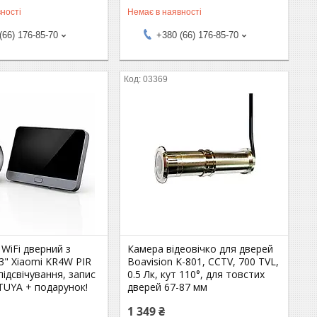
ності
Немає в наявності
(66) 176-85-70
+380 (66) 176-85-70
03369
 WiFi дверний з
Камера відеовічко для дверей
3" Xiaomi KR4W PIR
Boavision K-801, CCTV, 700 TVL,
підсвічування, запис
0.5 Лк, кут 110°, для товстих
TUYA + подарунок!
дверей 67-87 мм
1 349 ₴