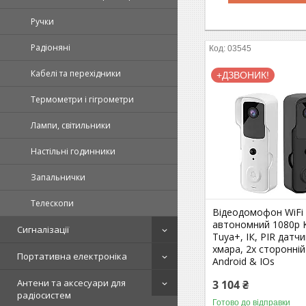
Ручки
Радіоняні
03545
Кабелі та перехідники
+ДЗВОНИК!
Термометри і гігрометри
Лампи, світильники
Настільні годинники
Запальнички
Телескопи
Відеодомофон WiFi
автономний 1080p
Сигналізації
Tuya+, ІК, PIR датчи
хмара, 2х сторонній
Портативна електроніка
Android & IOs
Антени та аксесуари для
3 104 ₴
радіосистем
Готово до відправки