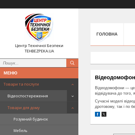
ГОЛОВНА
Центр Технічної Безпеки
TEHBEZPEKA.UA
Відеодомофо
Товари та послуги
Відеодомофони — це с
відвідувача до того, 
Відеоспостереження
Сучасні моделі відео
дротовому, так і по 
Товари для дому
Розумний будинок
Мебель