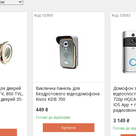
01865
03093
для дверей
Виклична панель для
Домофон з
TV, 800 TVL,
бездротового відеодомофона
відеоспос
я дверей 35-
Kivos KDB 700
720p HQCA
IOS App + 
449 ₴
радиозвон
Готово до відправки
3 149 ₴
Купити
Готово до ві