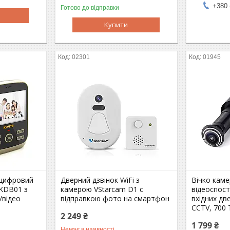
+380 
Готово до відправки
Купити
02301
01945
 цифровий
Дверний дзвінок WiFi з
Вічко кам
 KDB01 з
камерою VStarcam D1 c
відеоспос
/відео
відправкою фото на смартфон
вхідних дв
CCTV, 700 
2 249 ₴
1 799 ₴
Немає в наявності