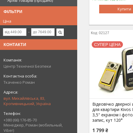
Архів товарів (продано)
Купити
ФІЛЬТРИ
Ціна
02127
СУПЕР ЦЕНА
КОНТАКТИ
Центр Технічної Безпеки
Ткаченко Роман
вул. Михайлівська, 83,
Кропивницький, Україна
Відеовічко дверної
для квартири Kivos
3,5" екраном і фото
запис, кут 120°
+380 (66) 176-85-70
Менеджер, Роман (мобильный,
1 799 ₴
Viber)