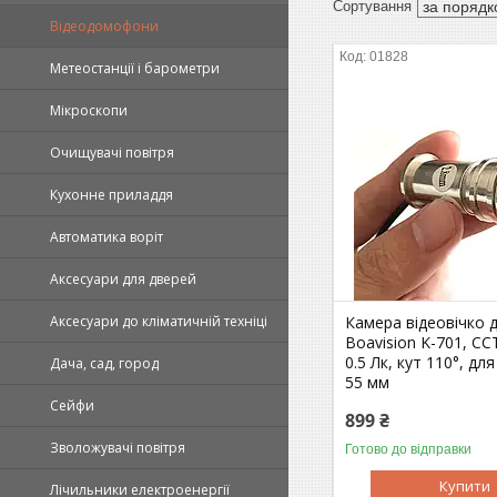
Відеодомофони
01828
Метеостанції і барометри
Мікроскопи
Очищувачі повітря
Кухонне приладдя
Автоматика воріт
Аксесуари для дверей
Камера відеовічко 
Аксесуари до кліматичній техніці
Boavision K-701, CC
0.5 Лк, кут 110°, дл
Дача, сад, город
55 мм
Сейфи
899 ₴
Зволожувачі повітря
Готово до відправки
Купити
Лічильники електроенергії