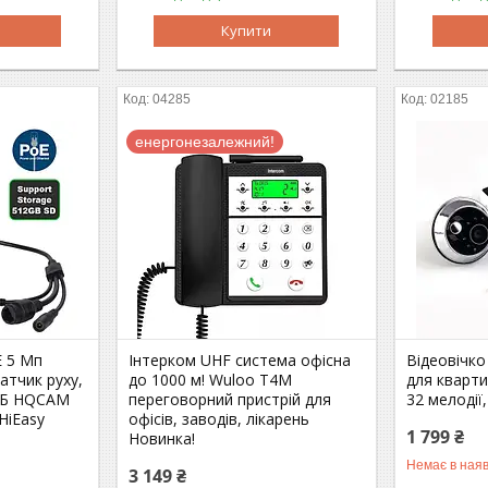
Купити
04285
02185
енергонезалежний!
E 5 Мп
Інтерком UHF система офісна
Відеовічк
атчик руху,
до 1000 м! Wuloo T4M
для кварти
 ГБ HQCAM
переговорний пристрій для
32 мелодії,
HiEasy
офісів, заводів, лікарень
1 799 ₴
Новинка!
Немає в наяв
3 149 ₴