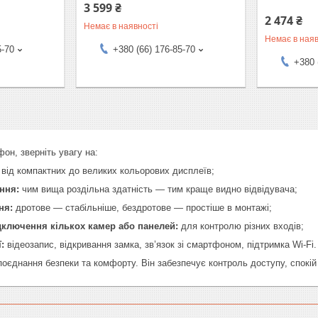
3 599 ₴
2 474 ₴
Немає в наявності
Немає в наяв
5-70
+380 (66) 176-85-70
+380 
н, зверніть увагу на:
від компактних до великих кольорових дисплеїв;
ння:
чим вища роздільна здатність — тим краще видно відвідувача;
ня:
дротове — стабільніше, бездротове — простіше в монтажі;
дключення кількох камер або панелей:
для контролю різних входів;
:
відеозапис, відкривання замка, зв’язок зі смартфоном, підтримка Wi‑Fi.
єднання безпеки та комфорту. Він забезпечує контроль доступу, спокій