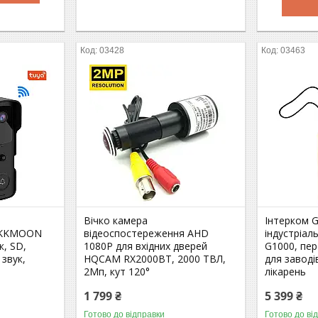
03428
03463
Вічко камера
Інтерком 
 KKMOON
відеоспостереження AHD
індустріал
к, SD,
1080P для вхідних дверей
G1000, пер
 звук,
HQCAM RX2000BT, 2000 ТВЛ,
для заводі
2Мп, кут 120°
лікарень
1 799 ₴
5 399 ₴
Готово до відправки
Готово до ві