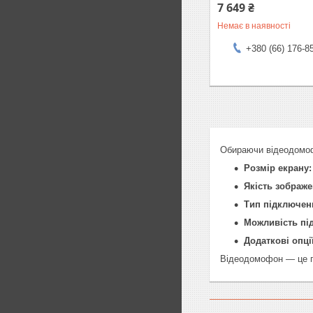
7 649 ₴
Немає в наявності
+380 (66) 176-8
Обираючи відеодомофо
Розмір екрану:
Якість зображе
Тип підключен
Можливість пі
Додаткові опції
Відеодомофон — це по