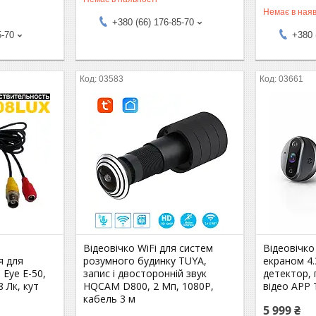
Немає в наяв
+380 (66) 176-85-70
5-70
+380 
03583
03661
Відеовічко WiFi для систем
Відеовічко
я для
розумного будинку TUYA,
екраном 4.
 Eye E-50,
запис і двосторонній звук
детектор, 
8 Лк, кут
HQCAM D800, 2 Мп, 1080P,
відео APP 
кабель 3 м
5 999 ₴