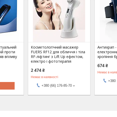
ктуальний
Косметологічний масажер
Антихрап -
ій проти
FUERS RF12 для обличчя і тіла
електронн
нів впливу
RF-ліфтинг з Lift Up ефектом,
хропіння б
електро і фототерапія
674 ₴
2 474 ₴
Немає в наяв
Немає в наявності
+380 
+380 (66) 176-85-70