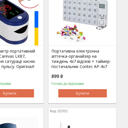
метр портативний
Портативна електронна
Carevas LK87,
аптечка-органайзер на
я сатурації кисню
тиждень 4х7 відсіків + таймер-
 пульсу. Оригінал!
постачальник Contec AP-4х7
899 ₴
дправки
Готово до відправки
Купити
Купити
02352