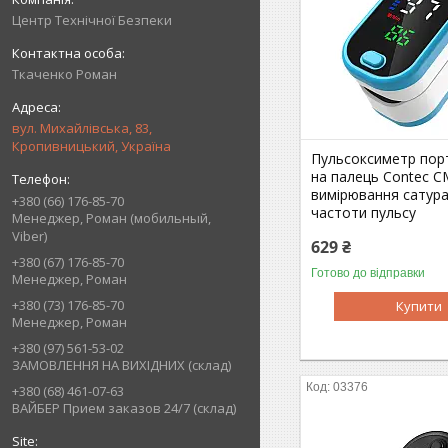
Центр Технічної Безпеки
Ткаченко Роман
вул. Михайлівська, 83,
Кропивницький, Україна
Пульсоксиметр пор
на палець Contec 
вимірювання сатурац
+380 (66) 176-85-70
частоти пульсу
Менеджер, Роман (мобильный,
Viber)
629 ₴
+380 (67) 176-85-70
Готово до відправки
Менеджер, Роман
+380 (73) 176-85-70
Купити
Менеджер, Роман
+380 (97) 561-53-02
ЗАМОВЛЕННЯ НА ВИХІДНИХ (склад)
03376
+380 (68) 461-07-63
ВАЙБЕР Прием заказов 24/7 (склад)