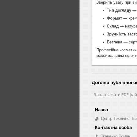
Зверніть увагу при ви
Тип догляду
— 
Формат
— креми
Склад
— натурал
Зручність заст
Безпека
— серти
Професійна косметика
максимальним ефект
Договір публічної 
Завантажити PDF фай
Центр Технічної Бе
Ткаченко Роман