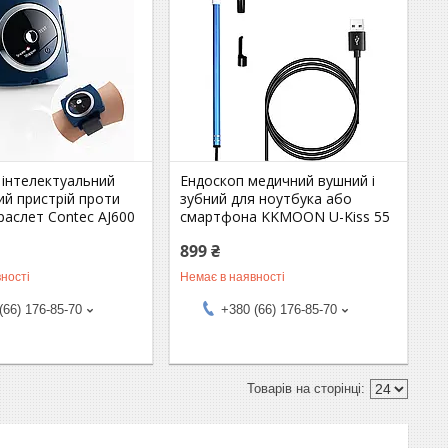
 інтелектуальний
Ендоскоп медичний вушний і
ий пристрій проти
зубний для ноутбука або
раслет Contec AJ600
смартфона KKMOON U-Kiss 55
899 ₴
ності
Немає в наявності
(66) 176-85-70
+380 (66) 176-85-70