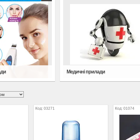
ади
Медичні прилади
03271
01074