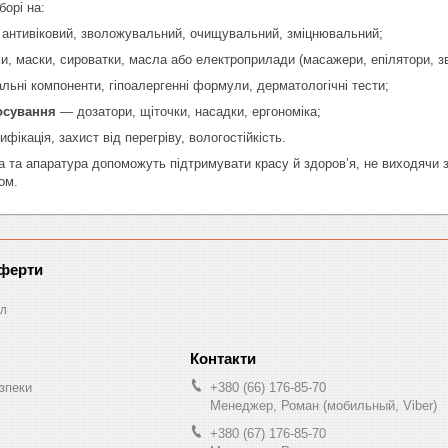
борі на:
антивіковий, зволожувальний, очищувальний, зміцнювальний;
, маски, сироватки, масла або електроприлади (масажери, епілятори, з
ьні компоненти, гіпоалергенні формули, дерматологічні тести;
осування
— дозатори, щіточки, насадки, ергономіка;
фікація, захист від перегріву, вологостійкість.
 та апаратура допоможуть підтримувати красу й здоров’я, не виходячи з 
ом.
оферти
л
зпеки
+380 (66) 176-85-70
Менеджер, Роман (мобильный, Viber)
+380 (67) 176-85-70