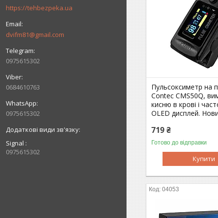
https://tehbezpeka.ua
dvifm81@gmail.com
0975615302
Пульсоксиметр на 
0684610763
Contec CMS50Q, ви
кисню в крові і част
OLED дисплей. Нови
0975615302
719 ₴
Signal
Готово до відправки
0975615302
Купити
04053