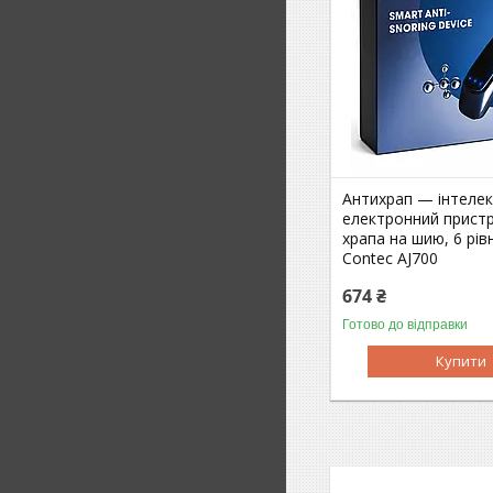
Антихрап — інтеле
електронний пристр
храпа на шию, 6 рів
Contec AJ700
674 ₴
Готово до відправки
Купити