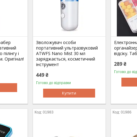
рабер
Зволожувач особи
Електронна
ативний
портативний ультразвуковий
органайзер
 пілінгу і
ATWFS Nano Mist 30 мл
відсіку. Т
. Оригінал!
заряджається, косметичний
289 ₴
інструмент
Готово до ві
449 ₴
Готово до відправки
Купити
01983
01986