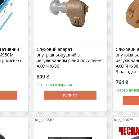
тативний
Слуховий апарат
Слуховий 
CMS50M,
внутрішньовушний з
внутрішнь
ії кисню і
регулюванням рівня посилення
регулюван
AXON K-80
AXON K-86
3 насадки
809 ₴
764 ₴
Готово до відправки
Готово до ві
Купити
03582
03675