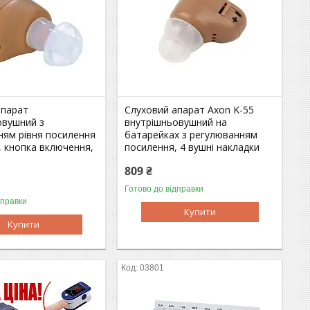
апарат
Слуховий апарат Axon K-55
овушний з
внутрішньовушний на
ням рівня посилення
батарейках з регулюванням
, кнопка включення,
посилення, 4 вушні накладки
809 ₴
Готово до відправки
дправки
Купити
Купити
03801