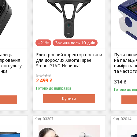
–21%
Залишилось 10 днів
палець
Електронний коректор постави
Пульсокси
мірювання
для дорослих Xiaomi Hipee
на палець 
оти пульсу,
Smart P1AD Новинка!
вимірюванн
нка!
та частоти
3 149 ₴
2 499 ₴
314 ₴
Готово до відправки
Готово до ві
Купити
03307
02014