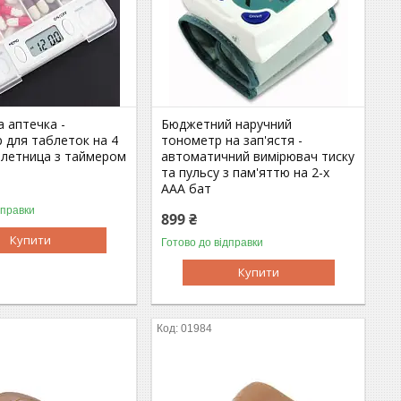
 аптечка -
Бюджетний наручний
 для таблеток на 4
тонометр на зап'ястя -
аблетница з таймером
автоматичний вимірювач тиску
та пульсу з пам'яттю на 2-х
ААА бат
дправки
899 ₴
Купити
Готово до відправки
Купити
01984