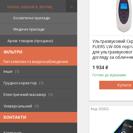
Краса, здоров'я, догляд
Косметичні прилади
Медичні прилади
Архів товарів (продано)
Ультразвуковий Ск
FUERS LW-006 порт
для ультразвукового
ФІЛЬТРИ
догляду за обличчям
Тип комплекта видеонаблюдения
1 934 ₴
Інше
1
Готово до відправки
Грудної коректор
1
Купити
Електричний масажер
1
Універсальний
1
01911
КОНТАКТИ