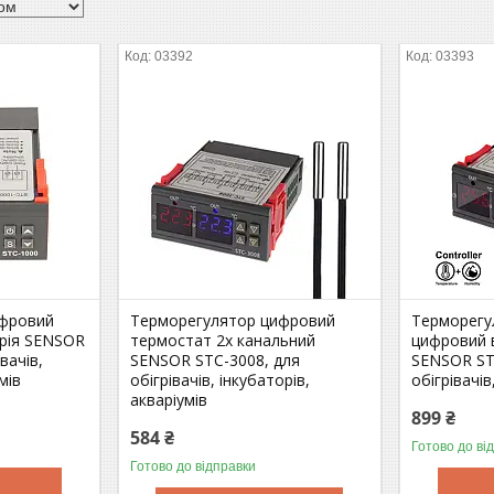
03392
03393
ифровий
Терморегулятор цифровий
Терморегу
ерія SENSOR
термостат 2х канальний
цифровий 
вачів,
SENSOR STC-3008, для
SENSOR ST
мів
обігрівачів, інкубаторів,
обігрівачі
акваріумів
899 ₴
584 ₴
Готово до ві
Готово до відправки