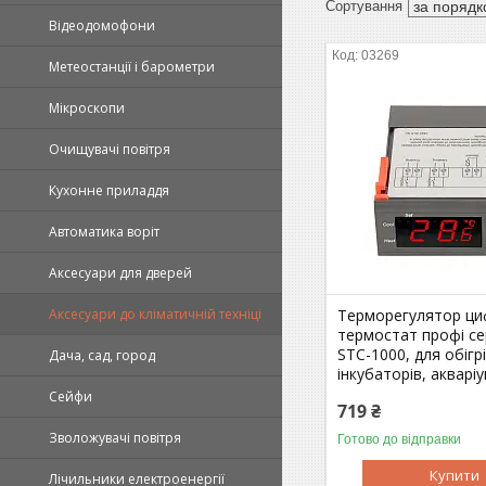
Відеодомофони
03269
Метеостанції і барометри
Мікроскопи
Очищувачі повітря
Кухонне приладдя
Автоматика воріт
Аксесуари для дверей
Терморегулятор ц
Аксесуари до кліматичній техніці
термостат профі с
STC-1000, для обігрі
Дача, сад, город
інкубаторів, акваріу
Сейфи
719 ₴
Зволожувачі повітря
Готово до відправки
Купити
Лічильники електроенергії