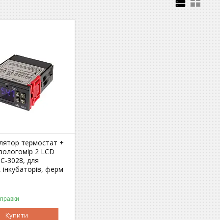
лятор термостат +
вологомір 2 LCD
C-3028, для
в, інкубаторів, ферм
дправки
Купити