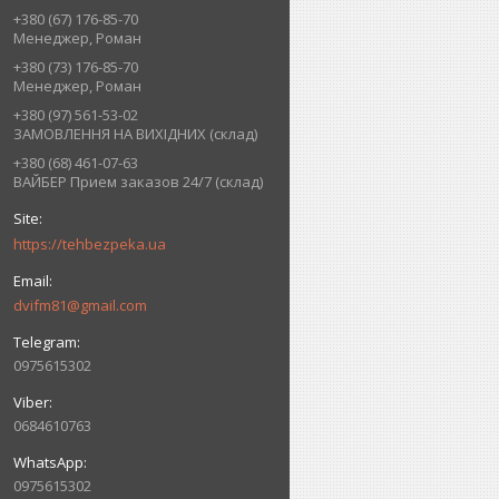
+380 (67) 176-85-70
Менеджер, Роман
+380 (73) 176-85-70
Менеджер, Роман
+380 (97) 561-53-02
ЗАМОВЛЕННЯ НА ВИХІДНИХ (склад)
+380 (68) 461-07-63
ВАЙБЕР Прием заказов 24/7 (склад)
https://tehbezpeka.ua
dvifm81@gmail.com
0975615302
0684610763
0975615302