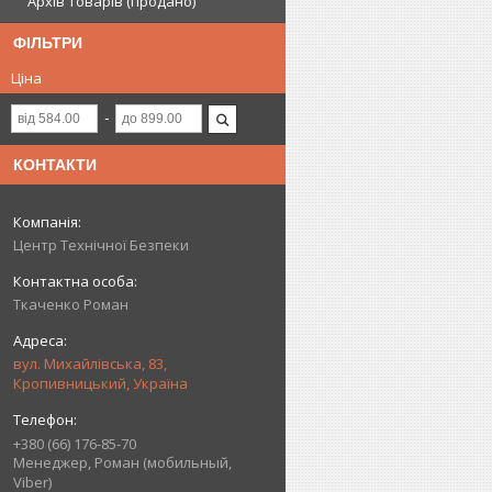
Архів товарів (продано)
ФІЛЬТРИ
Ціна
КОНТАКТИ
Центр Технічної Безпеки
Ткаченко Роман
вул. Михайлівська, 83,
Кропивницький, Україна
+380 (66) 176-85-70
Менеджер, Роман (мобильный,
Viber)