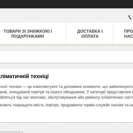
ТОВАРИ ЗІ ЗНИЖКОЮ І
ДОСТАВКА І
ПРО
ПОДАРУНКАМИ
ОПЛАТА
НАС
ліматичній техніці
чної техніки — це комплектуючі та допоміжні елементи, що забезпечують
чів, очищувачів повітря та іншого обладнання. У категорії представлені
добляться під час монтажу, обслуговування або ремонту кліматичних сист
агають покращити якість повітря, продовжити термін служби техніки та на