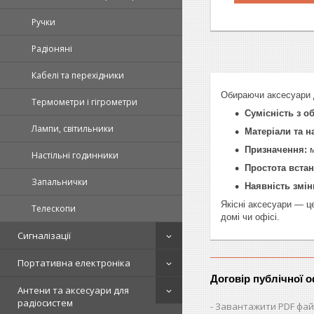
Ручки
Радіоняні
Кабелі та перехідники
Обираючи аксесуари до
Термометри і гігрометри
Сумісність з о
Лампи, світильники
Матеріали та н
Призначення:
м
Настільні годинники
Простота вста
Запальнички
Наявність змін
Якісні аксесуари — ц
Телескопи
домі чи офісі.
Сигналізації
Портативна електроніка
Договір публічної 
Антени та аксесуари для
радіосистем
Завантажити PDF фай