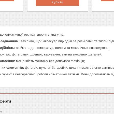
Купити
 кліматичної техніки, зверніть увагу на:
бладнанням:
важливо, щоб аксесуар підходив за розмірами та типом пі
адійність:
стійкість до температур, вологи та механічних пошкоджень;
онтаж, фільтрація, дренаж, керування, заміна зношених деталей;
новлення:
можливість монтажу без допомоги фахівців;
них елементів:
фільтри, пульти, батарейки, шланги мають легко замінюв
е гарантія безперебійної роботи кліматичної техніки. Вони допомагають 
оферти
л