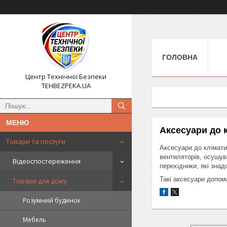
ГОЛОВНА
Центр Технічної Безпеки
TEHBEZPEKA.UA
Аксесуари до к
Товари та послуги
Аксесуари до клімати
вентиляторів, осушува
Відеоспостереження
перехідники, які зна
Такі аксесуари допом
Товари для дому
Розумний будинок
Мебель