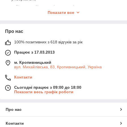
Діаметр об’єктива (апертура):
впливає на
світлосилу — чим більше, тим краще видно слабкі
Показати все
об’єкти;
Фокусна відстань і збільшення:
визначають чіткість
і поле зору;
Про нас
Монтаж:
азимутальний – рух вручну, екваторіальний
100% позитивних з 618 відгуків за рік
– для точного стеження за космічними об’єктами;
Додаткові можливості:
комп’ютерне наведення,
Працює з 17.03.2013
GoTo, GPS, аксесуари (окуляри, фільтри, штатив).
м. Кропивницький
Хороший телескоп відкриває видовище на місяць, планети,
вул. Михайлівська, 83, Кропивницький, Україна
зірки, галактики та інші далекі об’єкти. Він стимулює інтерес
до науки й дозволяє проводити захопливі дослідження прямо
Контакти
у себе вдома.
Сьогодні працює з 09:00 до 18:00
Показати весь графік роботи
Про нас
Контакти