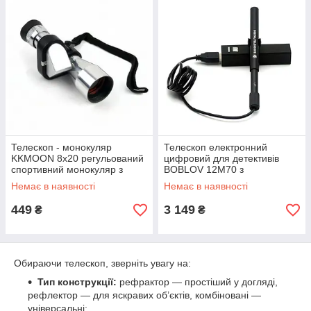
Телескоп - монокуляр
Телескоп електронний
KKMOON 8х20 регульований
цифровий для детективів
спортивний монокуляр з
BOBLOV 12M70 з
наближенням 8х. Монокль,
наближенням 70х крат, WiFi
Немає в наявності
Немає в наявності
лорнет
передавач у подарунок!
449
3 149
₴
₴
Обираючи телескоп, зверніть увагу на:
Тип конструкції:
рефрактор — простіший у догляді,
рефлектор — для яскравих об’єктів, комбіновані —
універсальні;