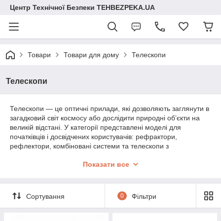
Центр Технічної Безпеки TEHBEZPEKA.UA
Товари
Товари для дому
Телескопи
Телескопи
Телескопи — це оптичні прилади, які дозволяють заглянути в
загадковий світ космосу або дослідити природні об’єкти на
великій відстані. У категорії представлені моделі для
початківців і досвідчених користувачів: рефрактори,
рефлектори, комбіновані системи та телескопи з
комп’ютерним наведенням. Це чудовий подарунок для
Показати все
астрономів-аматорів, школярів, студентів та всіх, хто бажає
розширити свої знання про Всесвіт і природу.
Сортування
0
Фільтри