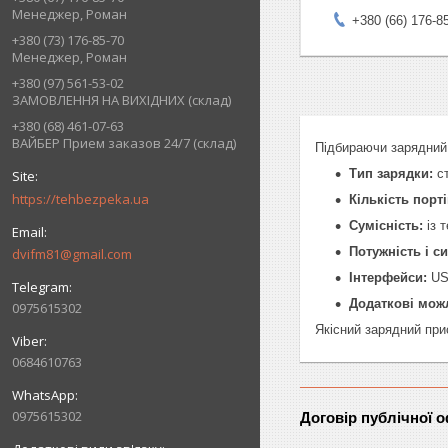
Менеджер, Роман
+380 (66) 176-8
+380 (73) 176-85-70
Менеджер, Роман
+380 (97) 561-53-02
ЗАМОВЛЕННЯ НА ВИХІДНИХ (склад)
+380 (68) 461-07-63
ВАЙБЕР Прием заказов 24/7 (склад)
Підбираючи зарядний 
Тип зарядки:
ст
https://tehbezpeka.ua
Кількість порті
Сумісність:
із 
Потужність і с
dvifm81@gmail.com
Інтерфейси:
USB
Додаткові мож
0975615302
Якісний зарядний при
0684610763
0975615302
Договір публічної 