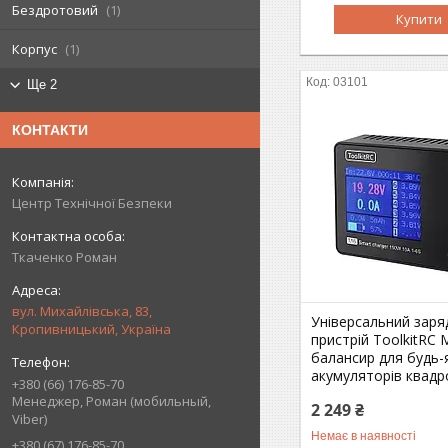
Бездротовий
1
Купити
Корпус
1
03101
Ще 2
КОНТАКТИ
Центр Технічної Безпеки
Ткаченко Роман
вул. Михайлівська, 83,
Універсальний заря
Кропивницький, Україна
пристрій ToolkitRC 
балансир для будь-
акумуляторів квад
+380 (66) 176-85-70
Менеджер, Роман (мобильный,
2 249 ₴
Viber)
Немає в наявності
+380 (67) 176-85-70