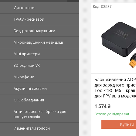
03537
Диктофони
TV/AV - ресивери
Бездротові навушники
Мікронавушники невидимі
Міні принтери
3D окуляри VR
Мікрофони
Блок живлення ADP
для зарядного при
Акустичні системи
ToolkitRC M6 – кра
для FPV авіа модел
GPS обладнання
1 574 ₴
Антипотеряшка - брелки для
Готово до відправки
пошуку ключів
Купити
Изменители голоси