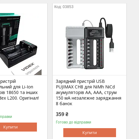
03853
ристрій
Зарядний пристрій USB
льний для Li-Ion
PUJIMAX CH8 для NiMh NiCd
ів 18650 та інших
акумуляторів АА, ААА, струм
dex L200. Оригінал!
150 мА незалежне заряджання
8 банок
359 ₴
дправки
Готово до відправки
Купити
Купити