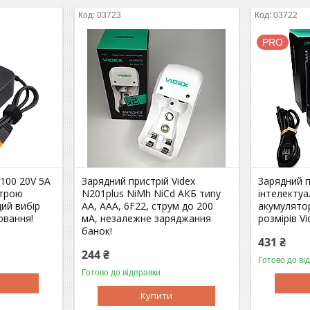
03723
03722
PRO
100 20V 5A
Зарядний пристрій Videx
Зарядний п
строю
N201plus NiMh NiCd АКБ типу
інтелектуа
щий вибір
АА, ААА, 6F22, струм до 200
акумулятор
ювання!
мА, незалежне заряджання
розмірів Vi
банок!
431 ₴
244 ₴
Готово до ві
Готово до відправки
Купити