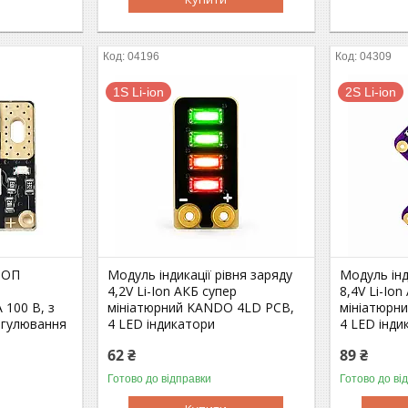
04196
04309
1S Li-ion
2S Li-ion
МОП
Модуль індикації рівня заряду
Модуль інд
ї
4,2V Li-Ion АКБ супер
8,4V Li-Ion
 100 В, з
мініатюрний KANDO 4LD PCB,
мініатюрн
егулювання
4 LED індикатори
4 LED інди
62 ₴
89 ₴
Готово до відправки
Готово до ві