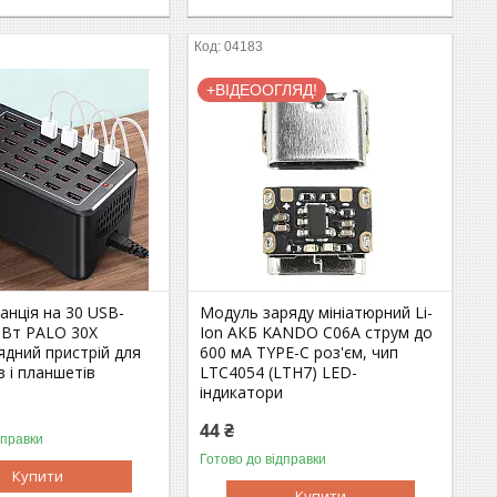
04183
+ВІДЕООГЛЯД!
анція на 30 USB-
Модуль заряду мініатюрний Li-
 Вт PALO 30X
Ion АКБ KANDO C06A струм до
ядний пристрій для
600 мА TYPE-C роз'єм, чип
 і планшетів
LTC4054 (LTH7) LED-
індикатори
44 ₴
дправки
Готово до відправки
Купити
Купити