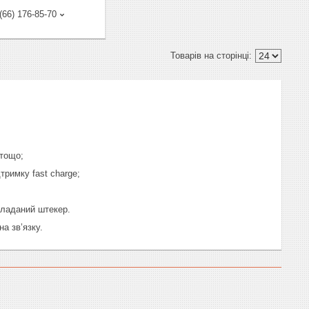
(66) 176-85-70
 тощо;
тримку fast charge;
складаний штекер.
а зв’язку.