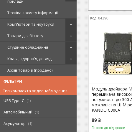
прилади
Техніка захисту інформації
04190
Комп'ютери та ноутбуки
Товари для бізнесу
Студійне обладнання
Краса, здоров'я, догляд
Архів товарів (продано)
ФІЛЬТРИ
Модуль драйвера 
Тип комплекта видеонаблюдения
перемикача високо
потужності до 300 А
USB Type-C
1
можливістю ШІМ р
KANDO C300A
Автомобільний
1
89 ₴
Акумулятор
1
Готово до відправки