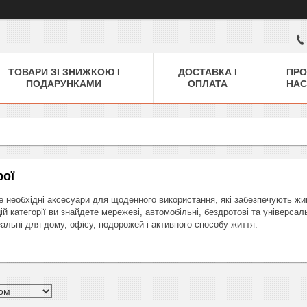
ТОВАРИ ЗІ ЗНИЖКОЮ І
ДОСТАВКА І
ПРО
ПОДАРУНКАМИ
ОПЛАТА
НАС
рої
е необхідні аксесуари для щоденного використання, які забезпечують жив
цій категорії ви знайдете мережеві, автомобільні, бездротові та універса
еальні для дому, офісу, подорожей і активного способу життя.