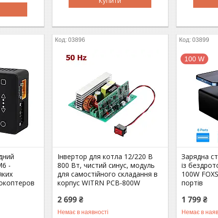
Купити
03896
03899
100 W
дний
Інвертор для котла 12/220 В
Зарядна ст
M6 -
800 Вт, чистий синус, модуль
із бездро
яких
для самостійного складання в
100W FOXS
рокоптеров
корпус WITRN PCB-800W
портів
2 699 ₴
1 799 ₴
Немає в наявності
Немає в наяв