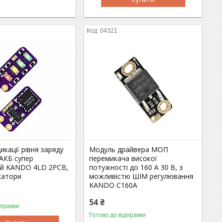
04321
икації рівня заряду
Модуль драйвера МОП
 АКБ супер
перемикача високої
ий KANDO 4LD 2PCB,
потужності до 160 А 30 В, з
катори
можливістю ШІМ регулювання
KANDO C160A
54 ₴
дправки
Готово до відправки