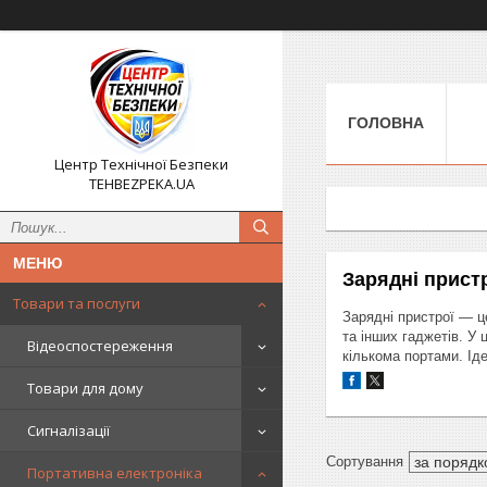
ГОЛОВНА
Центр Технічної Безпеки
TEHBEZPEKA.UA
Зарядні прист
Товари та послуги
Зарядні пристрої — ц
та інших гаджетів. У 
Відеоспостереження
кількома портами. Ід
Товари для дому
Сигналізації
Портативна електроніка