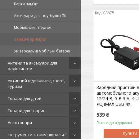
Карти пам'яті
03875
Аксесуари для ноутбуків і ПК
Мобільний інтернет
Зарядні пристрої
Універсальні мобільні батареї
Антени та аксесуари для
радіосистем
Активний відпочинок, спорт,
туризм
Зарядний пристрій в
автомобільного ак
12/24 В, 5 В 3 А, 4
Товари для дітей
PUJIMAX USB 4X
Товари для тварин
539 ₴
Автотовари
Готово до відправки
Купити
Інструменти та вимірювальні