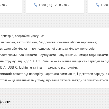
5-70
+380 (66) 176-85-70
+380 
пристрій, звертайте увагу на:
аціонарна, автомобільна, бездротова, сонячна або універсальна;
в:
один або кілька — для одночасної зарядки кількох пристроїв;
телефонами, планшетами, ноутбуками, навушниками, смарт-годинниками
ила струму:
від 5 до 100 Вт і більше — визначає швидкість зарядки та під
-A, USB-C, Lightning та інші — залежно від техніки;
ливості:
захист від перегріву, короткого замикання, індикатори заряду, 
стрій — це впевненість у тому, що ваша техніка завжди залишатиметься н
оферти