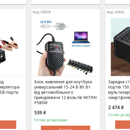
03876
03911
ід
Блок живлення для ноутбука
Зарядна ст
умулятора
універсальний 15-24 В 80 Вт
портів 150
 USB-порти
від автомобільного
мультизар
прикурювача 12 вольтів WITRN
смартфонів
PS80W
2 474 ₴
539 ₴
Готово до ві
Готово до відправки
Купити