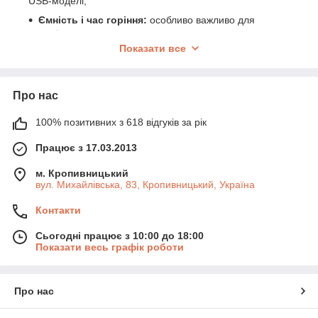
USB-моделі;
Ємність і час горіння:
особливо важливо для
походів та частого користування;
Показати все
Спосіб підпалу:
пьєзо, струмінь вітрового типу або
підсвітка — залежить від умов;
Матеріал і дизайн:
метал, пластик, гравірування —
Про нас
для естетики та міцності;
Зручність заправки й обслуговування:
змінні
100% позитивних з 618 відгуків за рік
балони, зарядка через USB.
Працює з 17.03.2013
Якісна запальничка — це не лише надійне джерело вогню,
але й стильний аксесуар, що забезпечує безпеку й комфорт у
м. Кропивницький
будь-якій ситуації.
вул. Михайлівська, 83, Кропивницький, Україна
Контакти
Сьогодні працює з 10:00 до 18:00
Показати весь графік роботи
Про нас