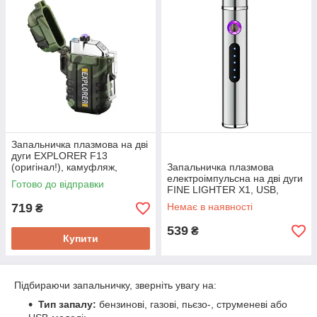
Запальничка плазмова на дві
дуги EXPLORER F13
(оригінал!), камуфляж,
Запальничка плазмова
водостійка, шнур +
електроімпульсна на дві дуги
Готово до відправки
подарункова коробка
FINE LIGHTER X1, USB,
88х17мм, подарункова
719
Немає в наявності
₴
коробка
539
₴
Купити
Підбираючи запальничку, зверніть увагу на:
Тип запалу:
бензинові, газові, пьєзо-, струменеві або