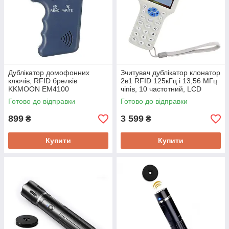
Дублікатор домофонних
Зчитувач дублікатор клонатор
ключів, RFID брелків
2в1 RFID 125кГц і 13,56 МГц
KKMOON EM4100
чіпів, 10 частотний, LCD
дисплей KKMOON 2014FR
Готово до відправки
Готово до відправки
899
3 599
₴
₴
Купити
Купити