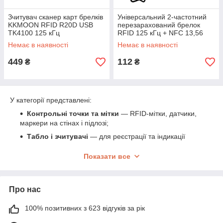
Зчитувач сканер карт брелків
Універсальний 2-частотний
KKMOON RFID R20D USB
перезарахований брелок
TK4100 125 кГц
RFID 125 кГц + NFC 13,56
МГц для СКД, домофонів
Немає в наявності
Немає в наявності
KKMOON UNx2
449
112
₴
₴
У категорії представлені:
Контрольні точки та мітки
— RFID-мітки, датчики,
маркери на стінах і підлозі;
Табло і зчитувачі
— для реєстрації та індикації
проходження;
Показати все
Контролери та база обліку
— пристрої збору даних
і системи аналітики;
Кнопки тривоги і аварійні маркери
— для
Про нас
екстреного виклику допомоги;
Програмне забезпечення
— мобільні та веб-
100% позитивних з 623 відгуків за рік
додатки для моніторингу, звітності й аналізу.