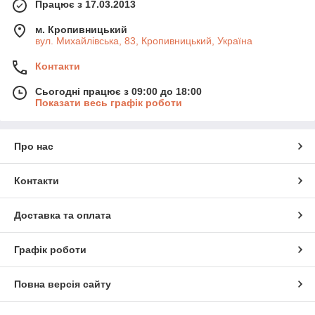
Працює з 17.03.2013
Оберіть систему, звернувши увагу на зону зчитування,
стійкість до навантажень, зручність монтажу та можливість
м. Кропивницький
інтеграції з обліковими системами. Надійна система
вул. Михайлівська, 83, Кропивницький, Україна
контролю обходів — це прозорість роботи, дисципліна і
безпека персоналу та об'єктів.
Контакти
Сьогодні працює з 09:00 до 18:00
Показати весь графік роботи
Про нас
Контакти
Доставка та оплата
Графік роботи
Повна версія сайту