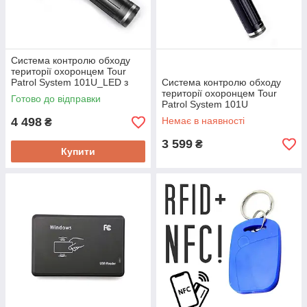
Система контролю обходу
території охоронцем Tour
Patrol System 101U_LED з
Система контролю обходу
функцією ліхтарика
території охоронцем Tour
Готово до відправки
Patrol System 101U
4 498
Немає в наявності
₴
3 599
₴
Купити