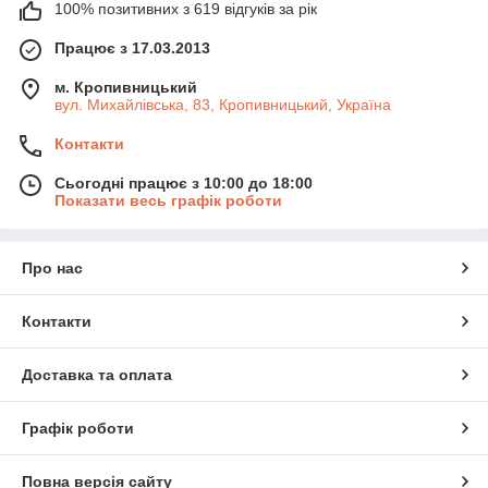
Якість звуку:
важлива низька затримка та чисте
100% позитивних з 619 відгуків за рік
перетворення без шумів;
Працює з 17.03.2013
Додатково:
вбудований акумулятор, підсвітка, вихід
на навушники.
м. Кропивницький
Змінювач голосу — це веселий, креативний і незвичний
вул. Михайлівська, 83, Кропивницький, Україна
гаджет для спілкування, стримінгу або просто для гарного
настрою.
Контакти
Сьогодні працює з 10:00 до 18:00
Показати весь графік роботи
Про нас
Контакти
Доставка та оплата
Графік роботи
Повна версія сайту