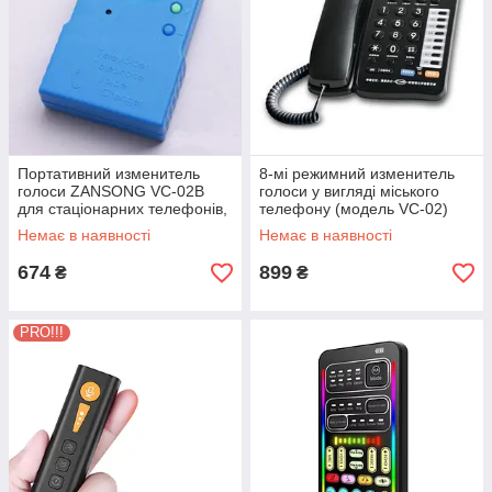
Портативний изменитель
8-мі режимний изменитель
голоси ZANSONG VC-02B
голоси у вигляді міського
для стаціонарних телефонів,
телефону (модель VC-02)
домофонів та гучномовців
Немає в наявності
Немає в наявності
674
899
₴
₴
PRO!!!