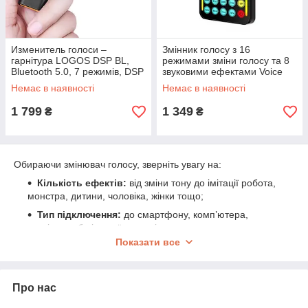
Изменитель голоси –
Змінник голосу з 16
гарнітура LOGOS DSP BL,
режимами зміни голосу та 8
Bluetooth 5.0, 7 режимів, DSP
звуковими ефектами Voice
MCU, вбудований мікрофон
Changer Newgood I9
Немає в наявності
Немає в наявності
1 799
1 349
₴
₴
Обираючи змінювач голосу, зверніть увагу на:
Кількість ефектів:
від зміни тону до імітації робота,
монстра, дитини, чоловіка, жінки тощо;
Тип підключення:
до смартфону, комп’ютера,
гарнітури або ігрової консолі;
Показати все
Формат пристрою:
портативний модуль,
вбудований мікрофон чи зовнішній блок;
Керування:
кнопки, дисплей, можливість
Про нас
збереження налаштувань;