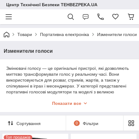
Центр Технічної Безпеки TEHBEZPEKA.UA
Товари
Портативна електроніка
Изменители голоси
Изменители голоси
Змінювачі голосу — це оригінальні пристрої, які дозволяють
миттєво трансформувати голос у реальному часі. Вони
використовуються для розваг, стримів, жартів, а також у
спілкуванні в іграх і месенджерах. У категорії представлені
портативні голосові модулятори та моделі з великою
кількістю ефектів і гнучким налаштуванням. Це чудовий
Показати все
спосіб здивувати друзів і створити незвичайну атмосферу під
час розмови.
Сортування
0
Фільтри
Топ продажів