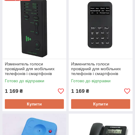
Изменитель голоси
Изменитель голоси
провідний для мобільних
провідний для мобільних
телефонів і смартфонів
телефонів і смартфонів
Newgood S01, DSP MCU, 3,5
Newgood S02, професійний,
Готово до відправки
Готово до відправки
мм, 4pin
12 режимів
1 169
1 169
₴
₴
Купити
Купити