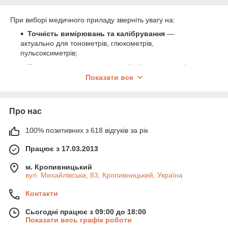
При виборі медичного приладу зверніть увагу на:
Точність вимірювань та калібрування
—
актуально для тонометрів, глюкометрів,
пульсоксиметрів;
Тип пристрою
— електронний або механічний
тонометр, інфрачервоний чи контактний термометр,
Показати все
небулайзер;
Функціональність і інтерфейс
— пам’ять
результатів, індикатори, Bluetooth, великий дисплей;
Про нас
Зручність використання та догляду
— одноразові
100% позитивних з 618 відгуків за рік
насадки, знімні фільтри, легке закріплення манжети;
Живлення
— батарейки чи мережа, індикатор
Працює з 17.03.2013
заряду, авто-вимкнення.
м. Кропивницький
Якісні медичні прилади — запорука своєчасного контролю
вул. Михайлівська, 83, Кропивницький, Україна
здоров’я, зручності та безпеки у повсякденному житті.
Контакти
Сьогодні працює з 09:00 до 18:00
Показати весь графік роботи