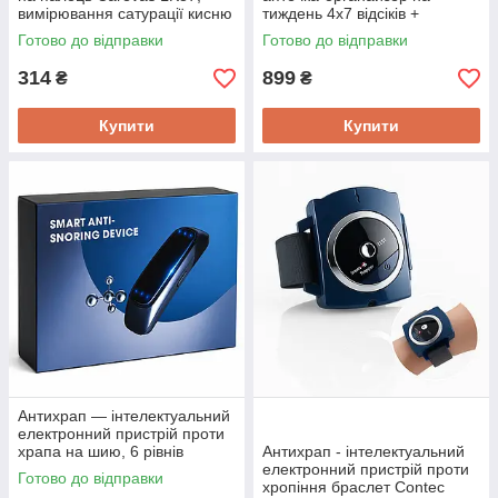
вимірювання сатурації кисню
тиждень 4х7 відсіків +
та частоти пульсу. Оригінал!
таймер-постачальник Contec
Готово до відправки
Готово до відправки
AP-4х7
314
899
₴
₴
Купити
Купити
Антихрап — інтелектуальний
електронний пристрій проти
храпа на шию, 6 рівнів
Антихрап - інтелектуальний
впливу Contec AJ700
електронний пристрій проти
Готово до відправки
хропіння браслет Contec