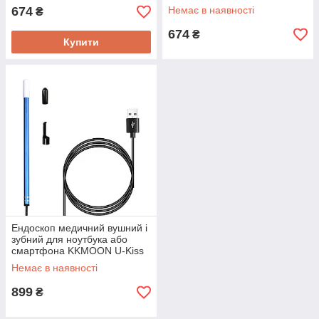
AJ600
674
Немає в наявності
₴
674
₴
Купити
Ендоскоп медичний вушний і
зубний для ноутбука або
смартфона KKMOON U-Kiss
55
Немає в наявності
899
₴