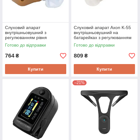
Слуховий апарат
Слуховий апарат Axon K-55
внутрішньовушний з
внутрішньовушний на
регулюванням рівня
батарейках з регулюванням
посилення AXON K-86,
посилення, 4 вушні накладки
Готово до відправки
Готово до відправки
кнопка включення, 3 насадки
764
809
₴
₴
Купити
Купити
–21%