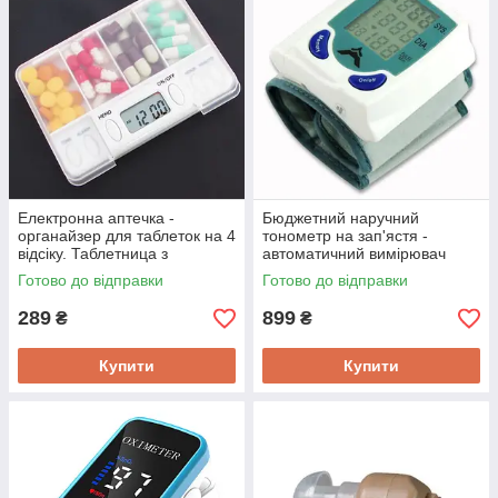
Електронна аптечка -
Бюджетний наручний
органайзер для таблеток на 4
тонометр на зап'ястя -
відсіку. Таблетница з
автоматичний вимірювач
таймером
тиску та пульсу з пам'яттю на
Готово до відправки
Готово до відправки
2-х ААА бат
289
899
₴
₴
Купити
Купити