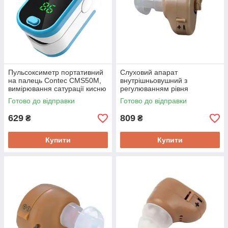
Пульсоксиметр портативний
Слуховий апарат
на палець Contec CMS50M,
внутрішньовушний з
вимірювання сатурації кисню
регулюванням рівня
і частоти пульсу
посилення AXON K-80
Готово до відправки
Готово до відправки
629
809
₴
₴
Купити
Купити