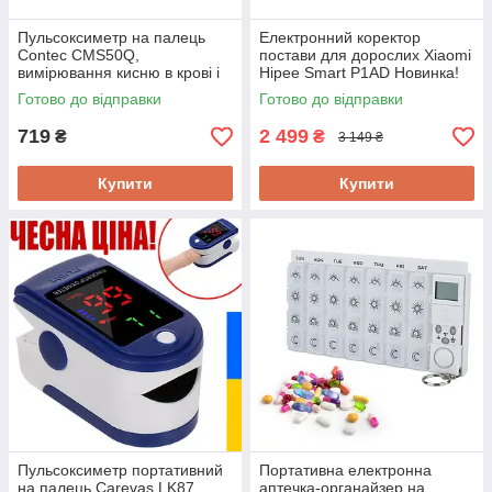
Пульсоксиметр на палець
Електронний коректор
Contec CMS50Q,
постави для дорослих Xiaomi
вимірювання кисню в крові і
Hipee Smart P1AD Новинка!
частоти пульсу, OLED
Готово до відправки
Готово до відправки
дисплей. Новинка!
719
2 499
₴
₴
3 149 ₴
Купити
Купити
Пульсоксиметр портативний
Портативна електронна
на палець Carevas LK87,
аптечка-органайзер на