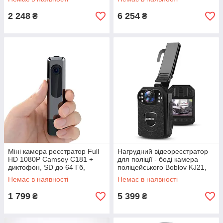
2 248
6 254
₴
₴
Міні камера реєстратор Full
Нагрудний відеореєстратор
HD 1080P Camsoy C181 +
для поліції - боді камера
диктофон, SD до 64 Гб,
поліцейського Boblov KJ21,
батарея 560 мАч, просте
1296P, до 11 годин роботи
Немає в наявності
Немає в наявності
управління
1 799
5 399
₴
₴