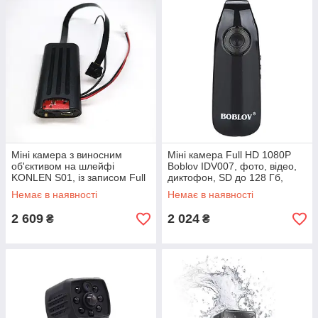
Міні камера з виносним
Міні камера Full HD 1080P
об'єктивом на шлейфі
Boblov IDV007, фото, відео,
KONLEN S01, із записом Full
диктофон, SD до 128 Гб,
HD 1080P c пультом ДУ
потужна батарея 560 маг
Немає в наявності
Немає в наявності
2 609
2 024
₴
₴