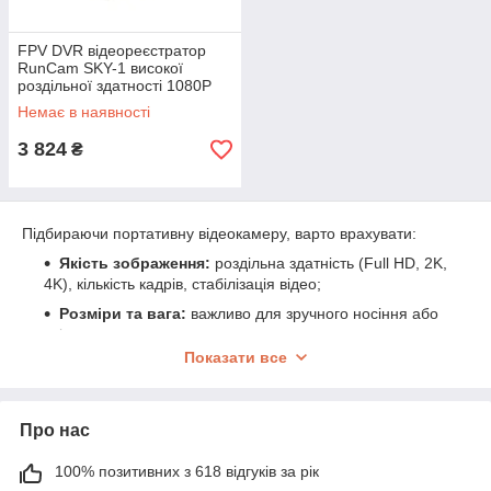
FPV DVR відеореєстратор
RunCam SKY-1 високої
роздільної здатності 1080P
60FPS 9.8 g 150° FOV з
Немає в наявності
гіроскопом і кріпленням
3 824
₴
Підбираючи портативну відеокамеру, варто врахувати:
Якість зображення:
роздільна здатність (Full HD, 2K,
4K), кількість кадрів, стабілізація відео;
Розміри та вага:
важливо для зручного носіння або
кріплення до одягу, шолома, велосипеда тощо;
Показати все
Тип живлення:
вбудований акумулятор або змінні
батареї, тривалість автономної роботи;
Наявність Wi-Fi або Bluetooth:
для підключення до
Про нас
смартфона та швидкої передачі файлів;
Стійкість до зовнішніх впливів:
100% позитивних з 618 відгуків за рік
водонепроникність, захист від пилу, ударостійкість;