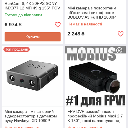
RunCam 6, 4K 30FPS SONY
IMX377 12 МП 49 g 155° FOV
Міні камера з поворотним
з UART, ND, гіроскопом і
об'єктивом і диктофоном
Готово до відправки
кріпленням
BOBLOV A3 FullHD 1080P
6 974
Немає в наявності
₴
2 248
₴
Купити
Топ продажів
Міні камера - мініатюрний
FPV DVR високої чіткості
відеореєстратор з датчиком
професійний Mobius Maxi 2.7
руху Hawkeye XD 1080P
K 150°, тонкі налаштування,
AV вихід, таймер, G сенсор
Немає в наявності
Немає в наявності