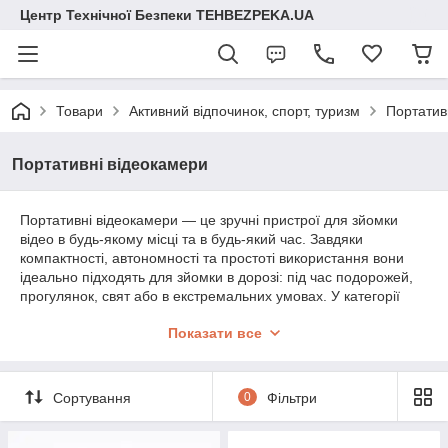
Центр Технічної Безпеки TEHBEZPEKA.UA
Товари
Активний відпочинок, спорт, туризм
Портатив
Портативні відеокамери
Портативні відеокамери — це зручні пристрої для зйомки
відео в будь-якому місці та в будь-який час. Завдяки
компактності, автономності та простоті використання вони
ідеально підходять для зйомки в дорозі: під час подорожей,
прогулянок, свят або в екстремальних умовах. У категорії
представлені екшн-камери, міні-відеокамери, кишенькові
Показати все
моделі та відеореєстратори.
Сортування
0
Фільтри