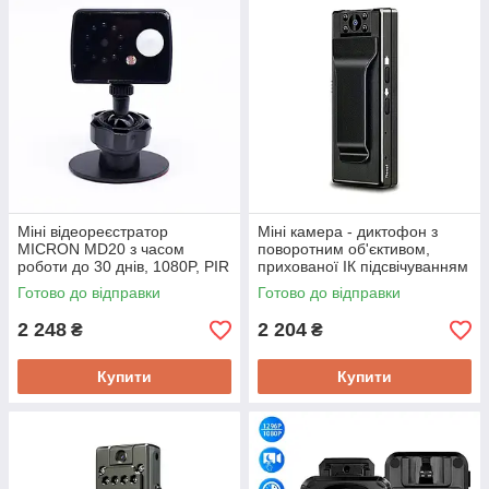
Міні відеореєстратор
Міні камера - диктофон з
MICRON MD20 з часом
поворотним об'єктивом,
роботи до 30 днів, 1080P, PIR
прихованої ІК підсвічуванням
датчик, ІК підсвічування
940нм SAVETEK V380 FullHD
Готово до відправки
Готово до відправки
1080P
2 248
2 204
₴
₴
Купити
Купити