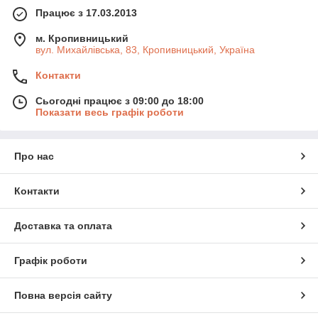
Працює з 17.03.2013
Додаткові функції:
нічна зйомка, запис звуку,
таймлапс, сповільнене відео.
м. Кропивницький
Портативна відеокамера — це надійний інструмент для
вул. Михайлівська, 83, Кропивницький, Україна
збереження яскравих моментів у русі.
Контакти
Сьогодні працює з 09:00 до 18:00
Показати весь графік роботи
Про нас
Контакти
Доставка та оплата
Графік роботи
Повна версія сайту