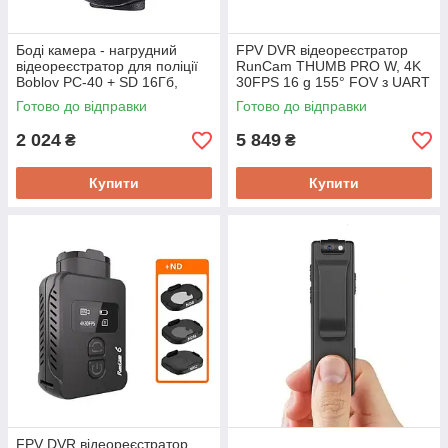
Боді камера - нагрудний
FPV DVR відеореєстратор
відеореєстратор для поліції
RunCam THUMB PRO W, 4K
Boblov PC-40 + SD 16Гб,
30FPS 16 g 155° FOV з UART
1080P, 4 години автономної
керуванням, гіроскопом і
Готово до відправки
Готово до відправки
зйомки
кріпленням
2 024
5 849
₴
₴
Купити
Купити
FPV DVR відеореєстратор