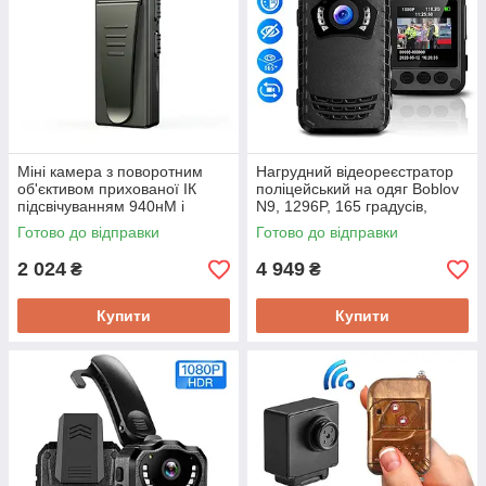
Міні камера з поворотним
Нагрудний відеореєстратор
об'єктивом прихованої ІК
поліцейський на одяг Boblov
підсвічуванням 940нМ і
N9, 1296P, 165 градусів,
диктофоном BOBLOV A7IR
потужний АКБ 2600 мАч
Готово до відправки
Готово до відправки
FullHD 1080P
Оригінал!
2 024
4 949
₴
₴
Купити
Купити