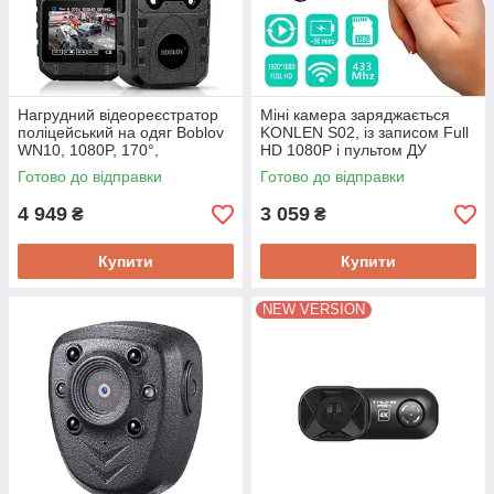
Нагрудний відеореєстратор
Міні камера заряджається
поліцейський на одяг Boblov
KONLEN S02, із записом Full
WN10, 1080P, 170°,
HD 1080P і пультом ДУ
захищена вбудована пам'ять
Готово до відправки
Готово до відправки
64 Гб!
4 949
3 059
₴
₴
Купити
Купити
NEW VERSION