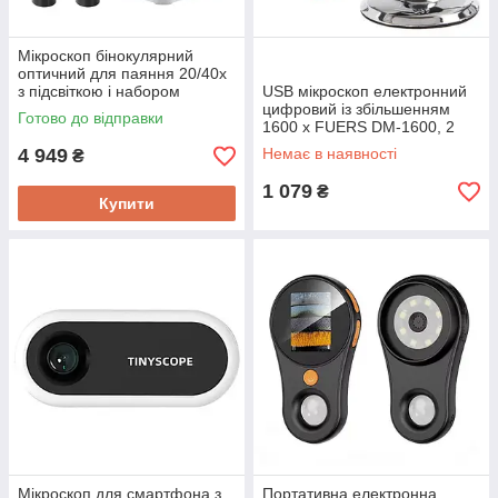
Мікроскоп бінокулярний
оптичний для паяння 20/40х
з підсвіткою і набором
USB мікроскоп електронний
аксесуарів AOMEKIE A20/40
цифровий із збільшенням
Готово до відправки
Новинка!
1600 x FUERS DM-1600, 2
Мп, 8 LED підсвічування
4 949
Немає в наявності
₴
1 079
₴
Купити
Мікроскоп для смартфона з
Портативна електронна