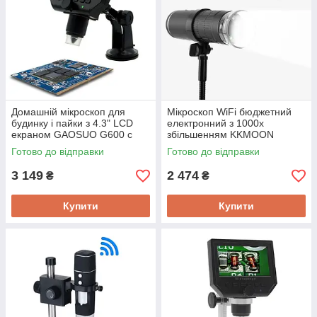
Домашній мікроскоп для
Мікроскоп WiFi бюджетний
будинку і пайки з 4.3" LCD
електронний з 1000х
екраном GAOSUO G600 c
збільшенням KKMOON
збільшенням 600X,
BD1000, з записом фото/
Готово до відправки
Готово до відправки
акумулятор, 3.6 Мп
відео на смартфон
3 149
2 474
₴
₴
Купити
Купити