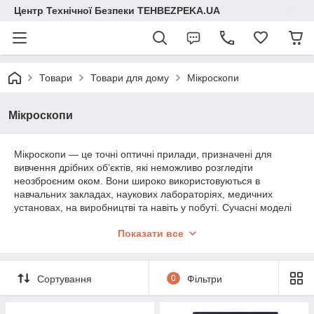
Центр Технічної Безпеки TEHBEZPEKA.UA
Товари
Товари для дому
Мікроскопи
Мікроскопи
Мікроскопи — це точні оптичні прилади, призначені для
вивчення дрібних об’єктів, які неможливо розгледіти
неозброєним оком. Вони широко використовуються в
навчальних закладах, наукових лабораторіях, медичних
установах, на виробництві та навіть у побуті. Сучасні моделі
можуть мати класичну оптику або цифрову камеру з
Показати все
виведенням зображення на екран.
У цій категорії представлені біологічні, цифрові, стерео- та
портативні мікроскопи — для навчання, досліджень або
Сортування
0
Фільтри
професійного використання.