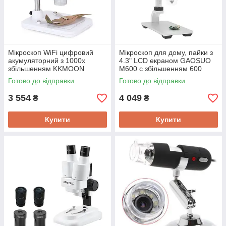
Мікроскоп WiFi цифровий
Мікроскоп для дому, пайки з
акумуляторний з 1000х
4.3" LCD екраном GAOSUO
збільшенням KKMOON
M600 c збільшенням 600
BX1000, з записом фото/
разів. Для монтажу SMD
Готово до відправки
Готово до відправки
відео на смартфон
деталей
3 554
4 049
₴
₴
Купити
Купити