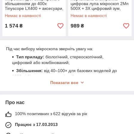
збільшенням до 400x
цифрова лупа мікроскоп 2Мп
Tinyscope LX400 + аксесуари,
500X + 3X цифровий зум,
застосуємо для більшості
2.0" екран і TF пам'ять
Немає в наявності
Немає в наявності
телефонів
GAOSUO G500
1 574
989
₴
₴
Під час вибору мікроскопа зверніть увагу на:
Тип приладу:
біологічний, стереоскопічний,
цифровий або комбінований;
Збільшення:
від 40–100× для базових моделей до
1000× і більше — для професійних;
Показати все
Освітлення:
верхнє, нижнє або комбіноване —
залежно від типу зразків;
Додаткові можливості:
екран, USB-вихід, запис
Про нас
фото та відео, підключення до комп’ютера;
Сфера застосування:
навчання, хобі, медицина,
100% позитивних з 622 відгуків за рік
наука, технічна експертиза.
Працює з 17.03.2013
Мікроскоп — це корисний інструмент для розвитку знань,
навчання та точного аналізу. Обирайте модель, яка