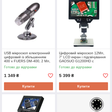
USB мікроскоп електронний
Цифровий мікроскоп 12Мп,
цифровий із збільшенням
7" LCD екран і підсвічування
400 x FUERS DM-400, 2 Мп,
GAOSUO G1200HD c
8 LED підсвічування
збільшенням до 1200X, запис
Готово до відправки
Готово до відправки
на microSD
1 349
5 399
₴
₴
Купити
Купити