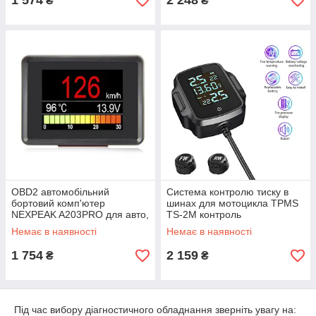
1 574
2 248
₴
₴
OBD2 автомобільний
Система контролю тиску в
бортовий комп'ютер
шинах для мотоцикла TPMS
NEXPEAK A203PRO для авто,
TS-2M контроль
бензин/дизель після 2004
температури, напруги, USB
Немає в наявності
Немає в наявності
року. Новинка!
зарядний QC3
1 754
2 159
₴
₴
Під час вибору діагностичного обладнання зверніть увагу на: