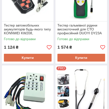
Тестер автомобільних
Тестер гальмівної рідини
акумуляторів будь-якого типу
високоточний для СТО
KONNWEI KW208,
професійний DUOYI DY23A
професійний, графіки,
LED, звук, тест DOT3, DOT4,
Готово до відправки
Готово до відправки
більше 10 видів тестів
DOT5.1
1 124
1 574
₴
₴
Купити
Купити
PRO