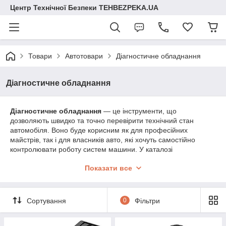
Центр Технічної Безпеки TEHBEZPEKA.UA
Товари
Автотовари
Діагностичне обладнання
Діагностичне обладнання
Діагностичне обладнання
— це інструменти, що
дозволяють швидко та точно перевірити технічний стан
автомобіля. Воно буде корисним як для професійних
майстрів, так і для власників авто, які хочуть самостійно
контролювати роботу систем машини. У каталозі
представлені сканери помилок, OBD2 адаптери,
Показати все
мультиметри, тестери та інші пристрої для перевірки двигуна,
акумулятора, запалювання, електроніки тощо.
Сортування
0
Фільтри