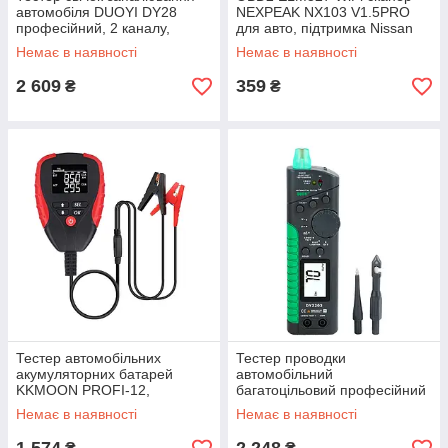
автомобіля DUOYI DY28
NEXPEAK NX103 V1.5PRO
професійний, 2 каналу,
для авто, підтримка Nissan
високовольтний регулятор,
Leaf та інших електромобілів
Немає в наявності
Немає в наявності
для СТО
2 609
359
₴
₴
Тестер автомобільних
Тестер проводки
акумуляторних батарей
автомобільний
KKMOON PROFI-12,
багатоцільовий професійний
високоточний
для СТО і любителів DUOYI
Немає в наявності
Немає в наявності
DY2203. Чохол в подарунок!