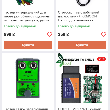
Тестер універсальний для
Стетоскоп автомобільний
перевірки обмоток і датчиків
діагностичний KKMOON
мотор-колес двигунів, ручки
HY300 для виявлення
газу KRONOS E-Test V2.0
проблем у моторі авто
Готово до відправки
Готово до відправки
Оригінал!
899
359
₴
₴
Купити
Купити
Тестер свічок запалювання
OBD2 ELM327 WiFi сканер