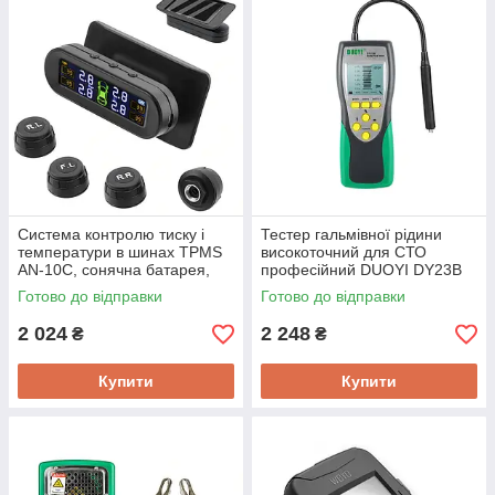
Система контролю тиску і
Тестер гальмівної рідини
температури в шинах TPMS
високоточний для СТО
AN-10C, сонячна батарея,
професійний DUOYI DY23B
зовнішні датчики
LCD, звук, тест DOT3, DOT4,
Готово до відправки
Готово до відправки
DOT5.1
2 024
2 248
₴
₴
Купити
Купити