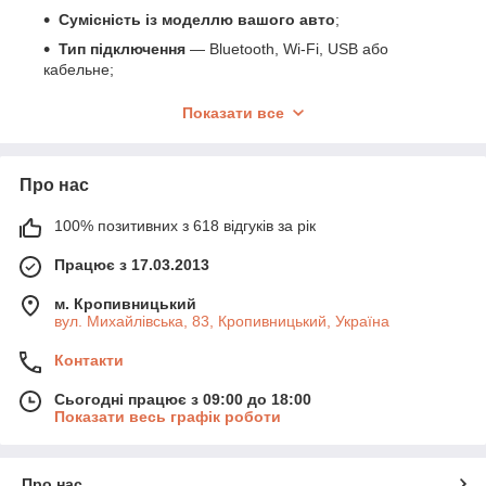
Сумісність із моделлю вашого авто
;
Тип підключення
— Bluetooth, Wi-Fi, USB або
кабельне;
Підтримувані протоколи та системи
— ABS, SRS,
Показати все
двигун, коробка передач та ін.;
Наявність дисплея та автономної роботи
чи
потреба у підключенні до смартфона/ПК;
Про нас
Додаткові функції
— скидання помилок,
збереження даних, оновлення ПЗ.
100% позитивних з 618 відгуків за рік
Діагностичне обладнання — це ефективний інструмент для
Працює з 17.03.2013
своєчасного виявлення проблем та економії на сервісному
обслуговуванні.
м. Кропивницький
вул. Михайлівська, 83, Кропивницький, Україна
Контакти
Сьогодні працює з 09:00 до 18:00
Показати весь графік роботи
Про нас