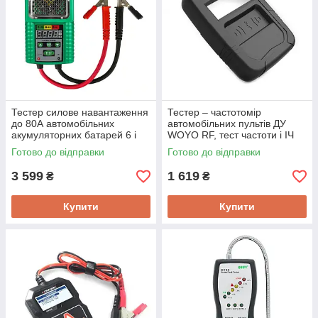
Тестер силове навантаження
Тестер – частотомір
до 80А автомобільних
автомобільних пультів ДУ
акумуляторних батарей 6 і
WOYO RF, тест частоти і ІЧ
12В DUOYI DY226,
випромінювання
Готово до відправки
Готово до відправки
високоточний
радиобрелков на 10 –
1000МГц
3 599
1 619
₴
₴
Купити
Купити