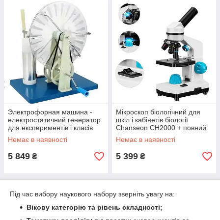
Электрофорная машина -
Мікроскоп біологічний для
електростатичний генератор
шкіл і кабінетів біології
для експериментів і класів
Chanseon CH2000 + повний
фізики KKMOON PEG-20
комплект аксесуарів
Немає в наявності
Немає в наявності
5 849
5 399
₴
₴
Під час вибору наукового набору зверніть увагу на:
Вікову категорію та рівень складності;