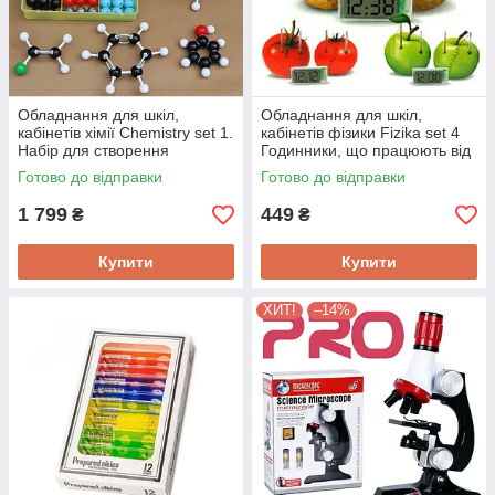
Обладнання для шкіл,
Обладнання для шкіл,
кабінетів хімії Chemistry set 1.
кабінетів фізики Fizika set 4
Набір для створення
Годинники, що працюють від
моделей молекул. 267
електрики з фруктів та інших
Готово до відправки
Готово до відправки
деталей
середовищ
1 799
449
₴
₴
Купити
Купити
ХИТ!
–14%