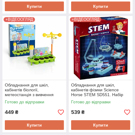
Купити
Купити
+ВІДЕООГЛЯД
+ВІДЕООГЛЯД
Обладнання для шкіл,
Обладнання для шкіл,
кабінетів біології,
кабінетів фізики Science
метеостанція з вивчення
Horse STEM SD551. Набір
рослинної екології
для 12 експериментів із
Готово до відправки
Готово до відправки
XUEYOUMA STEM SD552
магнітами
449
539
₴
₴
Купити
Купити