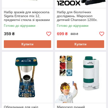
Набір зразків для мікроскопа
Набір для біологічних
Sigeta Entrance mix 12,
досліджень. Мікроскоп
предметні стекла зі зразками
дитячий Chanseon 1200х.
12 штук
Електронне підсвічування,
Готово до відправки
Готово до відправки
аксесуари
359
699
₴
₴
809 ₴
Купити
Купити
Обладнання для шкіл,
Мікроскоп ручний