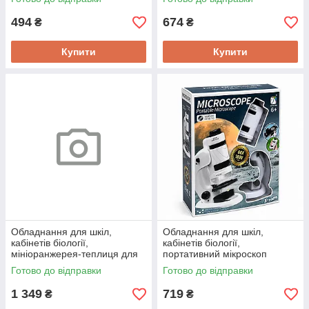
Horse STEM SD666
XUEYOUMA SD803
494
674
₴
₴
Купити
Купити
Обладнання для шкіл,
Обладнання для шкіл,
кабінетів біології,
кабінетів біології,
мініоранжерея-теплиця для
портативний мікроскоп
садіння рослин Science
Science Horse SD227 зі
Готово до відправки
Готово до відправки
Horse SD336
збільшенням 60-180х
1 349
719
₴
₴