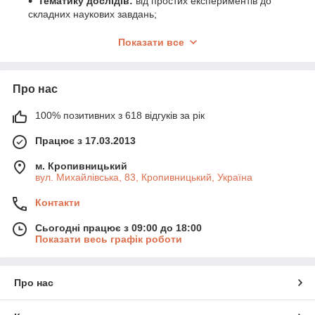
Тематику дослідів:
від простих експериментів до
складних наукових завдань;
Комплектацію:
наявність усіх необхідних матеріалів
Показати все
та інструментів;
Безпеку:
використання тільки нетоксичних і
сертифікованих компонентів;
Про нас
Навчальний ефект:
наскільки добре набір сприяє
розвитку знань і навичок.
100% позитивних з 618 відгуків за рік
Наукові набори перетворюють навчання на цікаву гру та
Працює з 17.03.2013
допомагають дитині відчути себе справжнім дослідником.
м. Кропивницький
вул. Михайлівська, 83, Кропивницький, Україна
Контакти
Сьогодні працює з 09:00 до 18:00
Показати весь графік роботи
Про нас