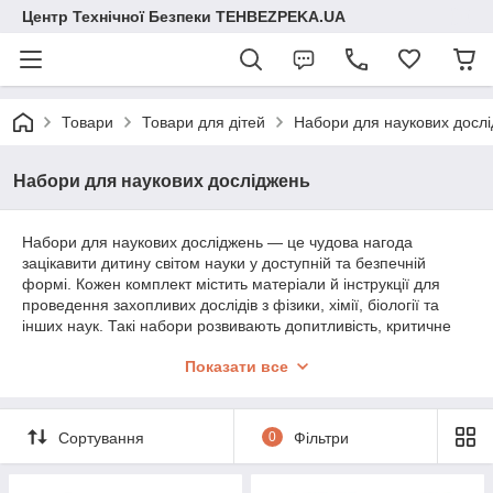
Центр Технічної Безпеки TEHBEZPEKA.UA
Товари
Товари для дітей
Набори для наукових досл
Набори для наукових досліджень
Набори для наукових досліджень — це чудова нагода
зацікавити дитину світом науки у доступній та безпечній
формі. Кожен комплект містить матеріали й інструкції для
проведення захопливих дослідів з фізики, хімії, біології та
інших наук. Такі набори розвивають допитливість, критичне
мислення та стимулюють самостійне пізнання
Показати все
навколишнього світу.
Сортування
0
Фільтри