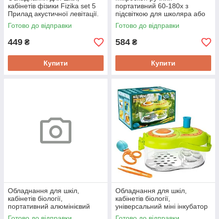
кабінетів фізики Fizika set 5
портативний 60-180x з
Прилад акустичної левітації.
підсвіткою для школяра або
Стояча акустична хвиля
робіт з електронікою
Готово до відправки
Готово до відправки
Chanseon CH180
449
584
₴
₴
Купити
Купити
Обладнання для шкіл,
Обладнання для шкіл,
кабінетів біології,
кабінетів біології,
портативний алюмінієвий
універсальний міні інкубатор
мікроскоп 100-150х Science
для комах, рептилій
Готово до відправки
Готово до відправки