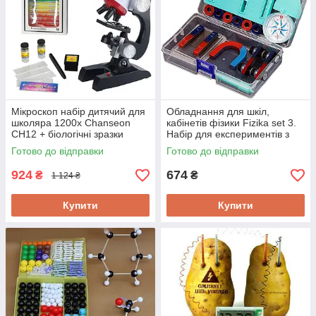
Мікроскоп набір дитячий для
Обладнання для шкіл,
школяра 1200x Chanseon
кабінетів фізики Fizika set 3.
CH12 + біологічні зразки
Набір для експериментів з
12шт. в подарунок!
полем постійних магнітів
Готово до відправки
Готово до відправки
924
674
₴
₴
1 124 ₴
Купити
Купити