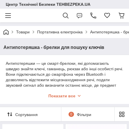
Центр Технічної Безпеки TEHBEZPEKA.UA
Товари
Портативна електроніка
Антипотеряшка - бр
Антипотеряшка - брелки для пошуку ключів
Антипотеряшки — це смарт-брелоки, які допомагають
швидко знайти ключі, гаманець, рюкзак або інші особисті речі.
Вони підключаються до смартфона через Bluetooth і
дозволяють відстежити місцезнаходження речі, подати
звуковий сигнал або визначити останнє місце, де предмет
був поруч із телефоном. Компактні, зручні та прості у
Показати все
використанні — такі брелоки ідеально підходять для
повсякденного життя, подорожей або літніх людей.
Сортування
0
Фільтри