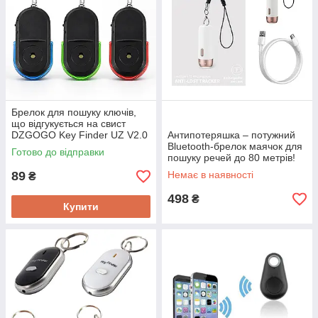
Брелок для пошуку ключів,
що відгукується на свист
DZGOGO Key Finder UZ V2.0
Антипотеряшка – потужний
Новинка!
Bluetooth-брелок маячок для
Готово до відправки
пошуку речей до 80 метрів!
BASEUS QT-3, Android & IOs
89
Немає в наявності
₴
App
498
₴
Купити