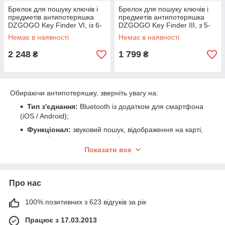
Брелок для пошуку ключів і
Брелок для пошуку ключів і
предметів антипотеряшка
предметів антипотеряшка
DZGOGO Key Finder VI, із 6-
DZGOGO Key Finder III, з 5-
ти світлозвуковими
ти маячками
Немає в наявності
Немає в наявності
маячками!
2 248
1 799
₴
₴
Обираючи антипотеряшку, зверніть увагу на:
Тип з'єднання:
Bluetooth із додатком для смартфона
(iOS / Android);
Функціонал:
звуковий пошук, відображення на карті,
зворотній виклик телефону з брелока;
Показати все
Дальність дії:
зазвичай від 10 до 50 метрів залежно
від моделі та перешкод;
Живлення:
змінна батарейка або вбудований
Про нас
акумулятор;
Сумісність:
переконайтеся, що ваш смартфон
100% позитивних з 623 відгуків за рік
підтримує відповідну програму;
Працює з 17.03.2013
Додатково:
кнопка SOS, світлодіод, вологозахист,