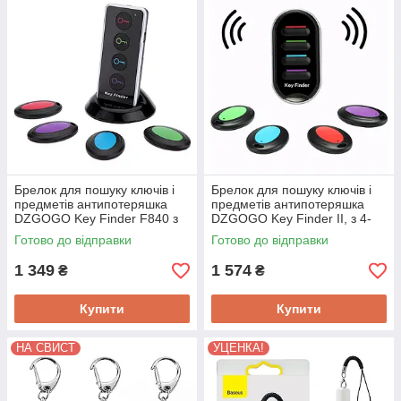
Брелок для пошуку ключів і
Брелок для пошуку ключів і
предметів антипотеряшка
предметів антипотеряшка
DZGOGO Key Finder F840 з
DZGOGO Key Finder II, з 4-
4-ма маячками + ліхтарик
ма маячками
Готово до відправки
Готово до відправки
1 349
1 574
₴
₴
Купити
Купити
НА СВИСТ
УЦЕНКА!