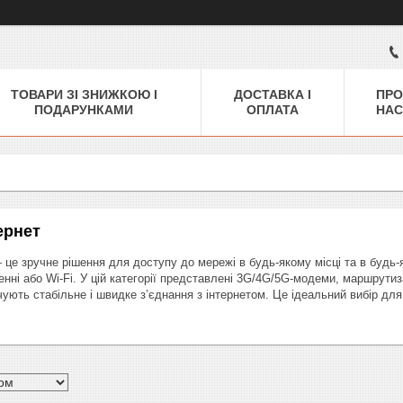
ТОВАРИ ЗІ ЗНИЖКОЮ І
ДОСТАВКА І
ПРО
ПОДАРУНКАМИ
ОПЛАТА
НАС
ернет
 це зручне рішення для доступу до мережі в будь-якому місці та в будь-я
нні або Wi‑Fi. У цій категорії представлені 3G/4G/5G‑модеми, маршрутиз
чують стабільне і швидке з’єднання з інтернетом. Це ідеальний вибір для