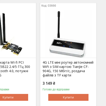
03666
арта WI-fi PCI
4G LTE міні роутер автономний
5B22 2.4/5 ГГц 300
WiFi з SIM картою TianJie CF-
tooth 4.0, потужні
904G, 150 Мбіт/с, роздача
Б
файлів з TF карти
3 149 ₴
дправки
Готово до відправки
Купити
Купити