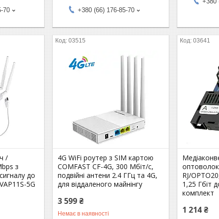
+380 
5-70
+380 (66) 176-85-70
03515
03641
ч /
4G WiFi роутер з SIM картою
Медіаконве
Mbps з
COMFAST CF-4G, 300 Мбіт/с,
оптоволо
 сигналу до
подвійні антени 2.4 ГГц та 4G,
RJ/OPTO20
 VAP11S-5G
для віддаленого майнінгу
1,25 Гбіт 
комплект
3 599 ₴
1 214 ₴
Немає в наявності