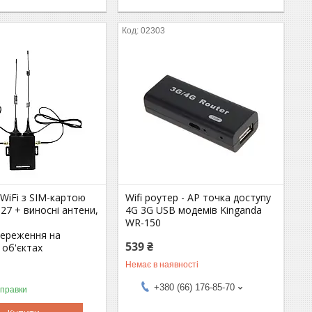
02303
WiFi з SIM-картою
Wifi роутер - AP точка доступу
27 + виносні антени,
4G 3G USB модемів Kinganda
м
WR-150
тереження на
539 ₴
 об'єктах
Немає в наявності
+380 (66) 176-85-70
дправки