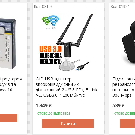
03193
01924
i роутером
WiFi USB адаптер
Підсилювач
буків та
високошвидкісний 2х
ретранслят
ows 10
діапазонний 2.4/5.8 ГГц, E-Link
портом LA
AC, USB3.0, 1200Мбит/с
300 Mbps
1 349 ₴
539 ₴
Готово до відправки
Готово до ві
Купити