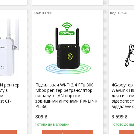
03786
03940
AN репітер
Підсилювач Wi-Fi 2,4 ГГц 300
4G-роутер 
лу з
Mbps репітер ретранслятор
WavLink H9
им
сигналу з LAN портом і
для систе
st CF-
зовнішніми антенами PIX-LINK
відеоспос
PL560
віддалених
809 ₴
3 599 ₴
Готово до відправки
Готово до ві