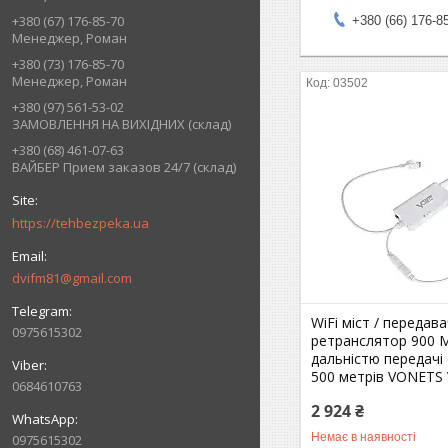
+380 (67) 176-85-70
+380 (66) 176-8
Менеджер, Роман
+380 (73) 176-85-70
Менеджер, Роман
03502
+380 (97) 561-53-02
ЗАМОВЛЕННЯ НА ВИХІДНИХ (склад)
+380 (68) 461-07-63
ВАЙБЕР Прием заказов 24/7 (склад)
https://tehbezpeka.ua
dvifm81@gmail.com
WiFi міст / передава
0975615302
ретранслятор 900 
дальністю передачі
500 метрів VONETS
0684610763
2 924 ₴
Немає в наявності
0975615302