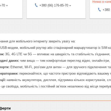
Немає в наяв
5-70
+380 (66) 176-85-70
+380 
нання для мобільного інтернету зверніть увагу на:
USB‑модем, мобільний роутер або стаціонарний маршрутизатор із SIM‑к
еж:
3G, 4G LTE чи 5G — впливає на швидкість та стабільність з'єднання;
дачі даних:
чим вища — тим комфортніше перегляд відео, онлайн‑ігри,
порти:
Ethernet, Wi‑Fi, роз’єми для антен — для зручного підключення т
ператорами:
переконайтеся, що частоти пристрою відповідають вашому 
ції:
наявність акумулятора, дисплея, підтримка кількох користувачів, сло
це свобода, мобільність і постійний зв’язок незалежно від місця перебу
оферти