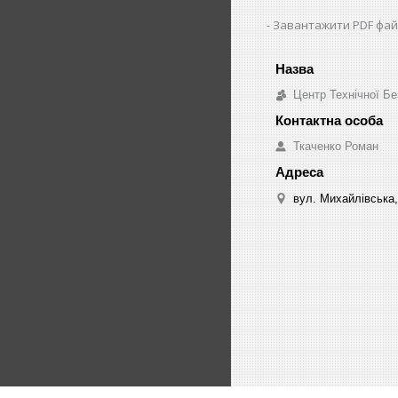
Завантажити PDF фай
Центр Технічної Бе
Ткаченко Роман
вул. Михайлівська,