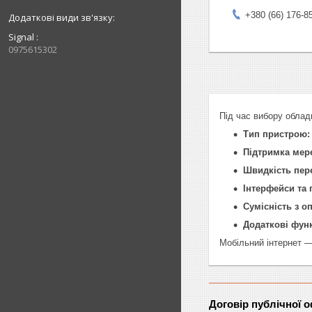
+380 (66) 176-8
Signal
0975615302
Під час вибору облад
Тип пристрою:
Підтримка мер
Швидкість пере
Інтерфейси та 
Сумісність з о
Додаткові функ
Мобільний інтернет — 
Договір публічної 