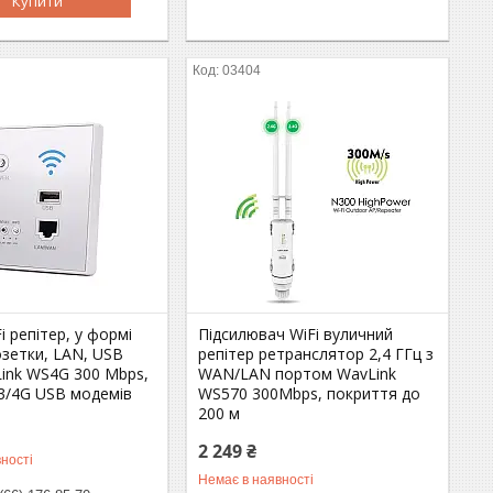
Купити
03404
i репітер, у формі
Підсилювач WiFi вуличний
озетки, LAN, USB
репітер ретранслятор 2,4 ГГц з
Link WS4G 300 Mbps,
WAN/LAN портом WavLink
 3/4G USB модемів
WS570 300Mbps, покриття до
200 м
2 249 ₴
ності
Немає в наявності