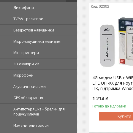
02302
Диктофони
TV/AV - ресивери
Бездротові навушники
Мікронавушники невидимі
Міні принтери
3D окуляри VR
Мікрофони
4G модем USB c WiF
LTE UFI-XX для ноут
Акустичні системи
ПК, підтримка Wind
1 214 ₴
GPS обладнання
Готово до відправки
Антипотеряшка - брелки для
пошуку ключів
Купити
Изменители голоси