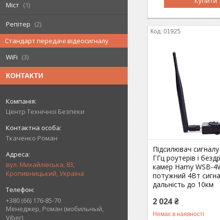
Купити
Міст
1
Репітер
2
01925
Стандарт передачі відеосигналу
WiFi
3
КОНТАКТИ
Центр Технічної Безпеки
Ткаченко Роман
Підсилювач сигналу 
ГГц роутерів і безд
вул. Михайлівська, 83,
камер Hamy WSB-4
Кропивницький, Україна
потужний 4Вт сигна
дальність до 10км
2 024 ₴
+380 (66) 176-85-70
Менеджер, Роман (мобильный,
Немає в наявності
Viber)