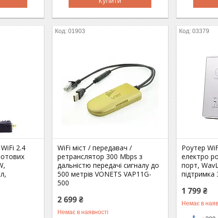
Купити
01903
03379
WiFi 2.4
WiFi міст / передавач /
Роутер WiF
ротових
ретранслятор 300 Mbps з
електро р
W,
дальністю передачі сигналу до
порт, Wav
л,
500 метрів VONETS VAP11G-
підтримка
500
1 799 ₴
2 699 ₴
Немає в наяв
Немає в наявності