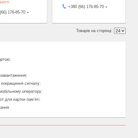
ності
+380 (66) 176-85-70
(66) 176-85-70
артою;
 завантаження;
а покращення сигналу;
мобільному оператору;
т для картки пам’яті.
вання.