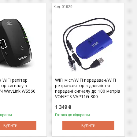
01929
 WiFi репітер
WiFi міст/WiFi передавач/WiFi
ор сигналу з
ретранслятор з дальністю
N WavLink WS560
передачі сигналу до 100 метрів
VONETS VAP11G-300
1 349 ₴
дправки
Готово до відправки
Купити
Купити