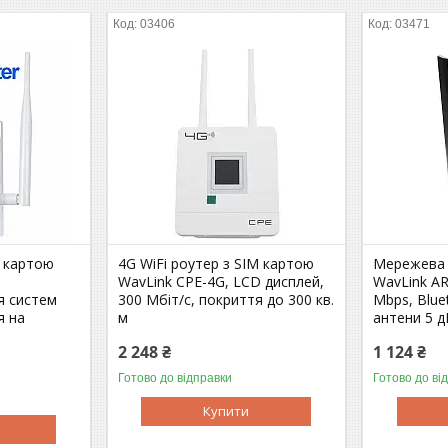
03406
03471
м картою
4G WiFi роутер з SIM картою
Мережева к
WavLink CPE-4G, LCD дисплей,
WavLink AR
я систем
300 Мбіт/с, покриття до 300 кв.
Mbps, Blue
я на
м
антени 5 д
2 248 ₴
1 124 ₴
Готово до відправки
Готово до ві
Купити