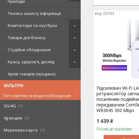
прилади
Техніка захисту інформації
03783
Комп'ютери та ноутбуки
Товари для бізнесу
Студійне обладнання
Краса, здоров'я, догляд
Архів товарів (продано)
ФІЛЬТРИ
Підсилювач Wi-Fi L
ретранслятор сигна
Тип комплекта видеонаблюдения
посиленим подвійн
передавачем Comfa
3G/4G
1
WR304S 300 Mbps
4g модем
1
1 439 ₴
Готово до відправки
Мережева карта
1