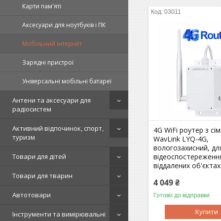
Карти пам'яті
03011
Аксесуари для ноутбуків і ПК
Мобільний інтернет
Зарядні пристрої
Універсальні мобільні батареї
Антени та аксесуари для
радіосистем
Активний відпочинок, спорт,
4G WiFi роутер з сі
туризм
WavLink LYQ-4G,
вологозахисний, дл
відеоспостереженн
Товари для дітей
віддалених об'єктах
Товари для тварин
4 049 ₴
Автотовари
Готово до відправки
Купити
Інструменти та вимірювальні