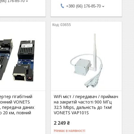
(66) 176-85-70
+380 (66) 176-85-70
03655
ртер гігабітний
WiFi міст / передавач / приймач
конний VONETS
на закритій частоті 900 МГц
, передача даних
32.5 Mbps, дальність до 1км!
до 20 км, повний
VONETS VAP101S
2 249 ₴
Немає в наявності