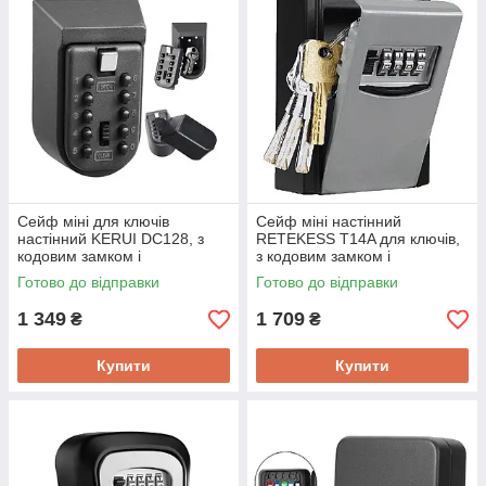
Сейф міні для ключів
Сейф міні настінний
настінний KERUI DС128, з
RETEKESS T14A для ключів,
кодовим замком і
з кодовим замком і
антивандальним металевим
антивандальним металевим
Готово до відправки
Готово до відправки
корпусом
корпусом
1 349
1 709
₴
₴
Купити
Купити