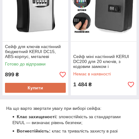
Сейф для ключів настінний
бюджетний KERUI DС15,
ABS-корпус, металеві
Сейф міні настінний KERUI
дверцята з кодовим
DС200 для 20 ключів, з
Готово до відправки
барабанним замком
кодовим замком і
антивандальним металевим
899
Немає в наявності
₴
корпусом
1 484
₴
Купити
На що варто звертати увагу при виборі сейфа:
Клас захищеності:
зломостійкість за стандартами
EN/UL — визначає рівень безпеки;
Вогнестійкість:
клас та тривалість захисту в разі
пожежі;