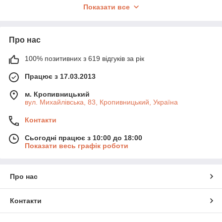
Показати все
Тип замка:
механічний, електронний або
комбінований — залежить від зручності та надійності;
Розмір і вага:
внутрішній об’єм для документів або
Про нас
цінностей, можливість установки в меблі;
Додаткові опції:
кріплення до стіни/підлоги,
100% позитивних з 619 відгуків за рік
відділення, водозахист, ударостійкість.
Працює з 17.03.2013
Дбайливо обраний сейф — це надійний щит для ваших
цінностей. Він забезпечує захист і спокій у будь-якій життєвій
м. Кропивницький
чи робочій ситуації.
вул. Михайлівська, 83, Кропивницький, Україна
Контакти
Сьогодні працює з 10:00 до 18:00
Показати весь графік роботи
Про нас
Контакти