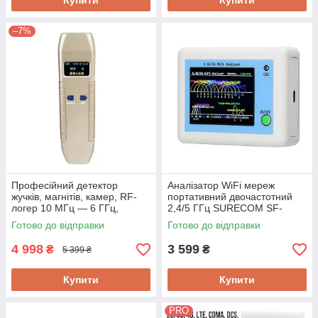
Купити
Купити
–7%
Професійний детектор
Аналізатор WiFi мереж
жучків, магнітів, камер, RF-
портативний двочастотний
логер 10 МГц — 6 ГГц,
2,4/5 ГГц SURECOM SF-
Protect M-616 Модель 7в1
W200
Готово до відправки
Готово до відправки
Новинка!
4 998
3 599
₴
₴
5 399 ₴
Купити
Купити
PRO