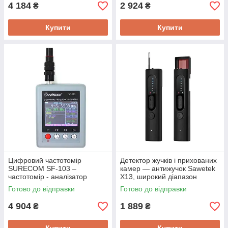
4 184
2 924
₴
₴
Купити
Купити
Цифровий частотомір
Детектор жучків і прихованих
SURECOM SF-103 –
камер — антижучок Sawetek
частотомір - аналізатор
X13, широкий діапазон
CTCCSS/DCS кодів
детекції 12 МГц-6.5 ГГц
Готово до відправки
Готово до відправки
радіостанцій 2 МГц - 2.8 ГГц
Новинка!
4 904
1 889
₴
₴