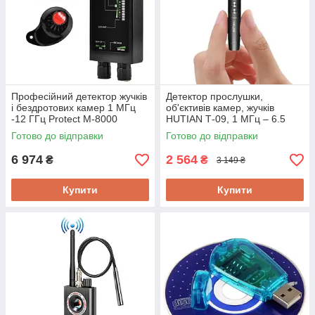
Професійний детектор жучків
Детектор прослушки,
і бездротових камер 1 МГц
об'єктивів камер, жучків
-12 ГГц Protect M-8000
HUTIAN Т-09, 1 МГц – 6.5
ГГц, WiFi, у вигляді ручки
Готово до відправки
Готово до відправки
6 974
2 564
₴
₴
3 149 ₴
Купити
Купити