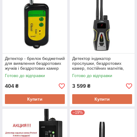
Детектор - брелок бюджетний
Детектор індикатор
для виявлення бездротових
прослушки, бездротових
жучків і бездротових камер
камер, постійних магнітів,
Ghost finder RF
жучків, 1 МГц - 8 ГГц Scanner
Готово до відправки
Готово до відправки
Т-8000
404
3 599
₴
₴
Купити
Купити
–19%