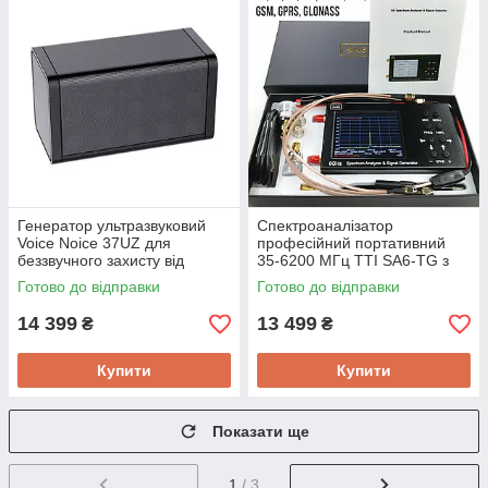
Генератор ультразвуковий
Спектроаналізатор
Voice Noice 37UZ для
професійний портативний
беззвучного захисту від
35-6200 МГц TTI SA6-TG з
прослуховування жучками та
трекінг-генератором для
Готово до відправки
Готово до відправки
записування на диктофони
пошуку дронів
14 399
13 499
₴
₴
Купити
Купити
Показати ще
1
/ 3