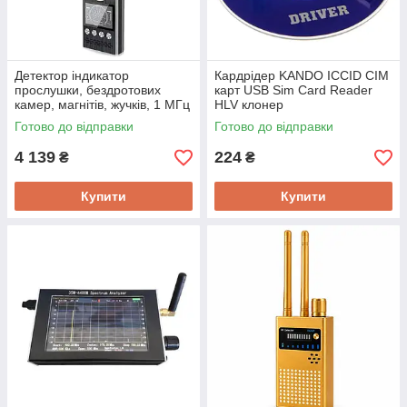
Детектор індикатор
Кардрідер KANDO ICCID СІМ
прослушки, бездротових
карт USB Sim Card Reader
камер, магнітів, жучків, 1 МГц
HLV клонер
- 8 ГГц Protect K-68 Новинка
GSM/CDMA/WCDMA,
Готово до відправки
Готово до відправки
2020!
оригінал!
4 139
224
₴
₴
Купити
Купити