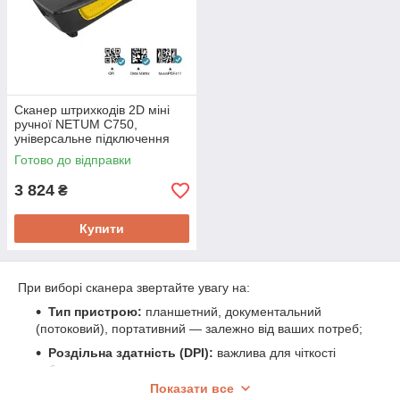
Сканер штрихкодів 2D міні
ручної NETUM C750,
універсальне підключення
3в1 2.4 ГГц, Bluetooth, USB
Готово до відправки
3 824
₴
Купити
При виборі сканера звертайте увагу на:
Тип пристрою:
планшетний, документальний
(потоковий), портативний — залежно від ваших потреб;
Роздільна здатність (DPI):
важлива для чіткості
зображення;
Показати все
Швидкість сканування:
особливо актуальна при