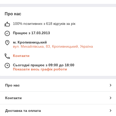
великому обсязі документів;
Формат сканування:
A4, A3, фотографії, книги;
Про нас
Інтерфейси підключення:
USB, Wi‑Fi, Ethernet для
зручності.
100% позитивних з 618 відгуків за рік
Якісний сканер — це ефективний інструмент для
Працює з 17.03.2013
перетворення паперових документів у зручний цифровий
формат, який легко зберігати, редагувати і передавати.
м. Кропивницький
вул. Михайлівська, 83, Кропивницький, Україна
Контакти
Сьогодні працює з 09:00 до 18:00
Показати весь графік роботи
Про нас
Контакти
Доставка та оплата