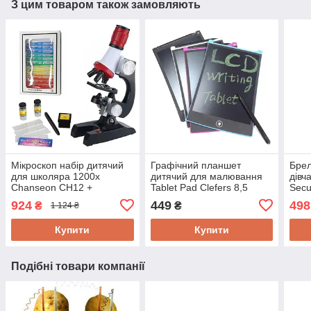
З цим товаром також замовляють
Мікроскоп набір дитячий
Графічний планшет
Брел
для школяра 1200x
дитячий для малювання
дівч
Chanseon CH12 +
Tablet Pad Clefers 8,5
Secu
біологічні зразки 12шт. в
дюймів
924
449
498
₴
₴
1 124 ₴
подарунок!
Купити
Купити
Подібні товари компанії