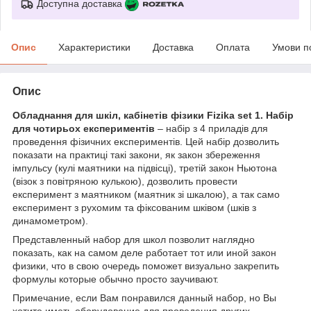
Доступна доставка
Опис
Характеристики
Доставка
Оплата
Умови п
Опис
Обладнання для шкіл, кабінетів фізики Fizika set 1. Набір
для чотирьох експериментів
– набір з 4 приладів для
проведення фізичних експериментів. Цей набір дозволить
показати на практиці такі закони, як закон збереження
імпульсу (кулі маятники на підвісці), третій закон Ньютона
(візок з повітряною кулькою), дозволить провести
експеримент з маятником (маятник зі шкалою), а так само
експеримент з рухомим та фіксованим шківом (шків з
динамометром).
Представленный набор для школ позволит наглядно
показать, как на самом деле работает тот или иной закон
физики, что в свою очередь поможет визуально закрепить
формулы которые обычно просто заучивают.
Примечание, если Вам понравился данный набор, но Вы
хотите иметь оборудование для проведения других