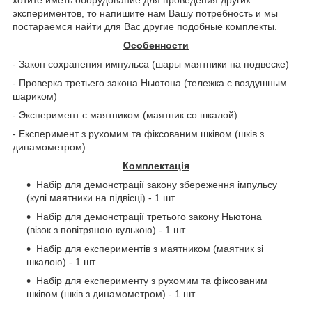
экспериментов, то напишите нам Вашу потребность и мы
постараемся найти для Вас другие подобные комплекты.
Особенности
- Закон сохранения импульса (шары маятники на подвеске)
- Проверка третьего закона Ньютона (тележка с воздушным
шариком)
- Эксперимент с маятником (маятник со шкалой)
- Експеримент з рухомим та фіксованим шківом (шків з
динамометром)
Комплектація
Набір для демонстрації закону збереження імпульсу
(кулі маятники на підвісці) - 1 шт.
Набір для демонстрації третього закону Ньютона
(візок з повітряною кулькою) - 1 шт.
Набір для експериментів з маятником (маятник зі
шкалою) - 1 шт.
Набір для експерименту з рухомим та фіксованим
шківом (шків з динамометром) - 1 шт.