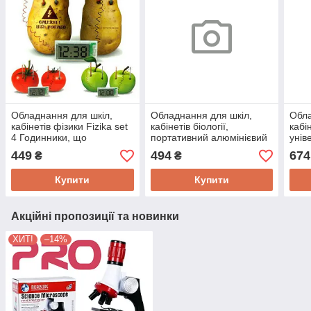
Обладнання для шкіл,
Обладнання для шкіл,
Обла
кабінетів фізики Fizika set
кабінетів біології,
кабін
4 Годинники, що
портативний алюмінієвий
унів
працюють від електрики з
мікроскоп 100-150х
інку
449
494
674
₴
₴
фруктів та інших
Science Horse STEM
реп
середовищ
SD666
SD8
Купити
Купити
Акційні пропозиції та новинки
ХИТ!
–14%