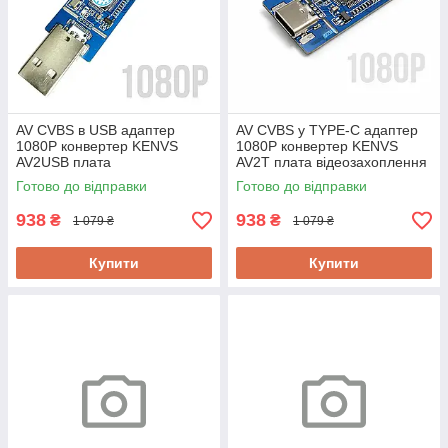
AV CVBS в USB адаптер
AV CVBS у TYPE-C адаптер
1080P конвертер KENVS
1080P конвертер KENVS
AV2USB плата
AV2T плата відеозахоплення
відеозахоплення аналогового
аналогового відео до USB ПК
Готово до відправки
Готово до відправки
відео до USB ПК і смартфонів
і смартфонів
938
938
₴
₴
1 079 ₴
1 079 ₴
Купити
Купити