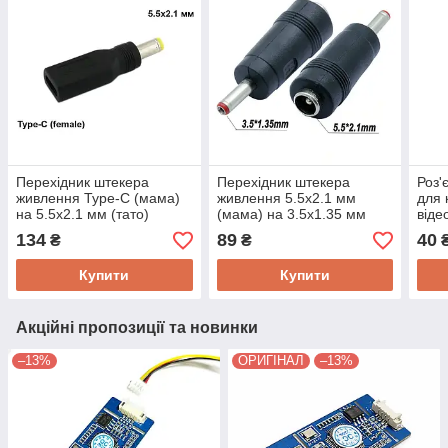
Перехідник штекера
Перехідник штекера
Роз'
живлення Type-C (мама)
живлення 5.5х2.1 мм
для 
на 5.5х2.1 мм (тато)
(мама) на 3.5x1.35 мм
віде
Ningbo Kepo RL-Type-
(тато) Ningbo Kepo RL-
(мам
134
89
40
₴
₴
C/55210
55210/35135
PWC
Купити
Купити
Акційні пропозиції та новинки
–13%
ОРИГІНАЛ
–13%