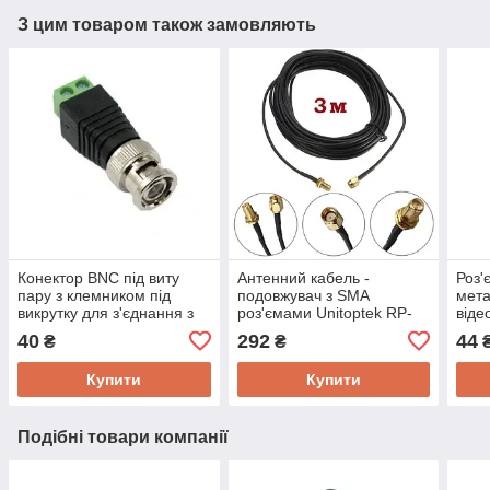
З цим товаром також замовляють
Конектор BNC під виту
Антенний кабель -
Роз'
пару з клемником під
подовжувач з SMA
мета
викрутку для з'єднання з
роз'ємами Unitoptek RP-
віде
камерами і DVR (мод.
SMA-3, довжиною 3 метри
2,1 
40
292
44
₴
₴
BNC-02)
Secu
Купити
Купити
Подібні товари компанії