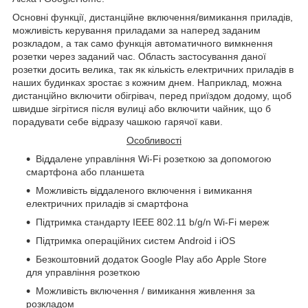
Основні функції, дистанційне включення/вимикання приладів,
можливість керування приладами за наперед заданим
розкладом, а так само функція автоматичного вимкнення
розетки через заданий час. Область застосування даної
розетки досить велика, так як кількість електричних приладів в
наших будинках зростає з кожним днем. Наприклад, можна
дистанційно включити обігрівач, перед приїздом додому, щоб
швидше зігрітися після вулиці або включити чайник, що б
порадувати себе відразу чашкою гарячої кави.
Особливості
Віддалене управління Wi-Fi розеткою за допомогою
смартфона або планшета
Можливість віддаленого включення і вимикання
електричних приладів зі смартфона
Підтримка стандарту IEEE 802.11 b/g/n Wi-Fi мереж
Підтримка операційних систем Android і iOS
Безкоштовний додаток Google Play або Apple Store
для управління розеткою
Можливість включення / вимикання живлення за
розкладом