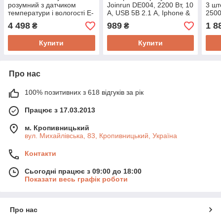
розумний з датчиком
Joinrun DE004, 2200 Вт, 10
3 шт
температури і вологості E-
А, USB 5В 2.1 А, Iphone &
2500
Link 2P+, 2х 40 А, IOs &
Android App, Amazon Alexa
Ipho
4 498
989
1 8
₴
₴
Android, Amazon Alexa
Купити
Купити
Про нас
100% позитивних з 618 відгуків за рік
Працює з 17.03.2013
м. Кропивницький
вул. Михайлівська, 83, Кропивницький, Україна
Контакти
Сьогодні працює з 09:00 до 18:00
Показати весь графік роботи
Про нас