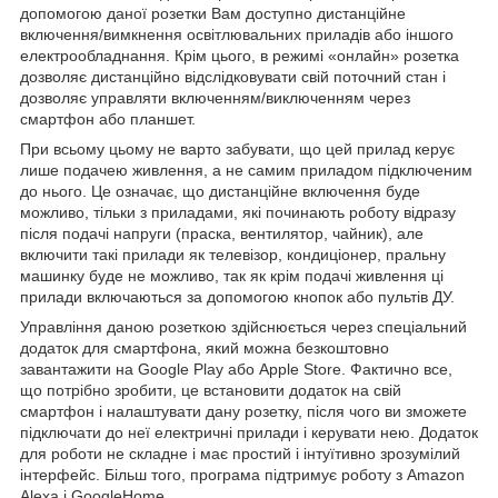
допомогою даної розетки Вам доступно дистанційне
включення/вимкнення освітлювальних приладів або іншого
електрообладнання. Крім цього, в режимі «онлайн» розетка
дозволяє дистанційно відслідковувати свій поточний стан і
дозволяє управляти включенням/виключенням через
смартфон або планшет.
При всьому цьому не варто забувати, що цей прилад керує
лише подачею живлення, а не самим приладом підключеним
до нього. Це означає, що дистанційне включення буде
можливо, тільки з приладами, які починають роботу відразу
після подачі напруги (праска, вентилятор, чайник), але
включити такі прилади як телевізор, кондиціонер, пральну
машинку буде не можливо, так як крім подачі живлення ці
прилади включаються за допомогою кнопок або пультів ДУ.
Управління даною розеткою здійснюється через спеціальний
додаток для смартфона, який можна безкоштовно
завантажити на Google Play або Apple Store. Фактично все,
що потрібно зробити, це встановити додаток на свій
смартфон і налаштувати дану розетку, після чого ви зможете
підключати до неї електричні прилади і керувати нею. Додаток
для роботи не складне і має простий і інтуїтивно зрозумілий
інтерфейс. Більш того, програма підтримує роботу з Amazon
Alexa і GoogleHome.