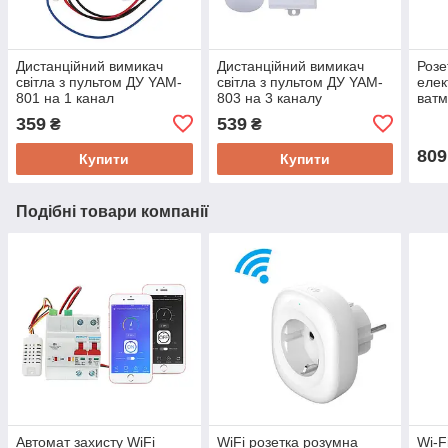
Дистанційний вимикач
Дистанційний вимикач
Розе
світла з пультом ДУ YAM-
світла з пультом ДУ YAM-
елек
801 на 1 канал
803 на 3 каналу
ватм
BE0
359
539
₴
₴
809
Купити
Купити
Подібні товари компанії
Автомат захисту WiFi
WiFi розетка розумна
Wi-F