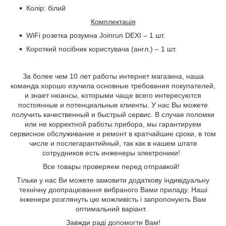
Колір: білий
Комплектація
WiFi розетка розумна Joinrun DEXI – 1 шт.
Короткий посібник користувача (англ.) – 1 шт.
За более чем 10 лет работы интернет магазина, наша
команда хорошо изучила основные требования покупателей,
и знает нюансы, которыми чаще всего интересуются
постоянные и потенциальные клиенты. У нас Вы можете
получить качественный и быстрый сервис. В случае поломки
или не корректной работы прибора, мы гарантируем
сервисное обслуживание и ремонт в кратчайшие сроки, в том
числе и послегарантийный, так как в нашем штате
сотрудников есть инженеры электроники!
Все товары проверяем перед отправкой!
Тільки у нас Ви можете замовити додаткову індивідуальну
технічну доопрацювання вибраного Вами приладу
. Наші
інженери розглянуть цю можливість і запропонують Вам
оптимальний варіант.
Завжди раді допомогти Вам
!