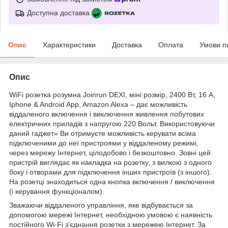
Доступна доставка
Опис
Характеристики
Доставка
Оплата
Умови п
Опис
WiFi розетка розумна Joinrun DEXI, міні розмір, 2400 Вт, 16 А,
Iphone & Android App, Amazon Alexa
– дає можливість
віддаленого включення і виключення живлення побутових
електричних приладів з напругою 220 Вольт. Використовуючи
даний гаджет» Ви отримуєте можливість керувати всіма
підключеними до неї пристроями у віддаленому режимі,
через мережу Інтернет, цілодобово і безкоштовно. Зовні цей
пристрій виглядає як накладка на розетку, з вилкою з одного
боку і отворами для підключення інших пристроїв (з іншого).
На розетці знаходиться одна кнопка включення / виключення
(і керування функціоналом).
Зважаючи віддаленого управління, яке відбувається за
допомогою мережі Інтернет, необхідною умовою є наявність
постійного Wi-Fi з'єднання розетки з мережею Інтернет. За