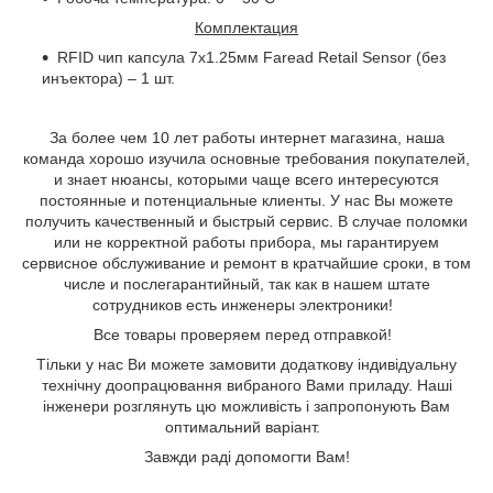
Комплектация
RFID чип капсула 7x1.25мм Faread Retail Sensor (без
инъектора) – 1 шт.
За более чем 10 лет работы интернет магазина, наша
команда хорошо изучила основные требования покупателей,
и знает нюансы, которыми чаще всего интересуются
постоянные и потенциальные клиенты. У нас Вы можете
получить качественный и быстрый сервис. В случае поломки
или не корректной работы прибора, мы гарантируем
сервисное обслуживание и ремонт в кратчайшие сроки, в том
числе и послегарантийный, так как в нашем штате
сотрудников есть инженеры электроники!
Все товары проверяем перед отправкой!
Тільки у нас Ви можете замовити додаткову індивідуальну
технічну доопрацювання вибраного Вами приладу
. Наші
інженери розглянуть цю можливість і запропонують Вам
оптимальний варіант.
Завжди раді допомогти Вам
!