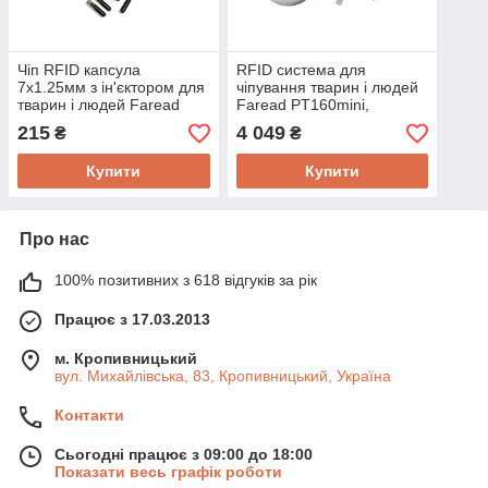
Чіп RFID капсула
RFID система для
7x1.25мм з ін'єктором для
чіпування тварин і людей
тварин і людей Faread
Faread PT160mini,
Retail Sensor needle
зчитувач, 2 мікрочіпа
215
4 049
₴
₴
7x1.25мм з ін'єктором
Купити
Купити
Про нас
100% позитивних з 618 відгуків за рік
Працює з 17.03.2013
м. Кропивницький
вул. Михайлівська, 83, Кропивницький, Україна
Контакти
Сьогодні працює з 09:00 до 18:00
Показати весь графік роботи