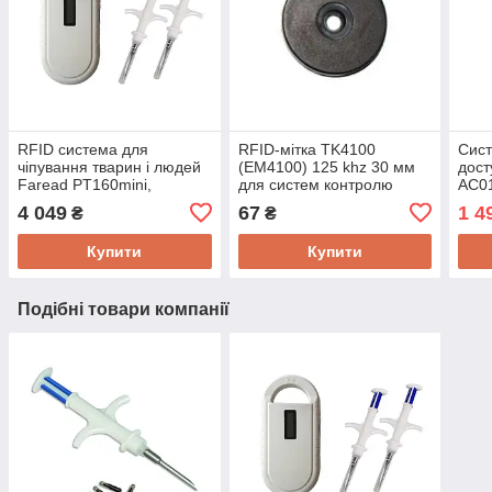
RFID система для
RFID-мітка TK4100
Сис
чіпування тварин і людей
(EM4100) 125 khz 30 мм
дос
Faread PT160mini,
для систем контролю
AC01
зчитувач, 2 мікрочіпа
охорони Tour Patrol
анти
4 049
67
1 4
₴
₴
7x1.25мм з ін'єктором
System
клав
Купити
Купити
Подібні товари компанії