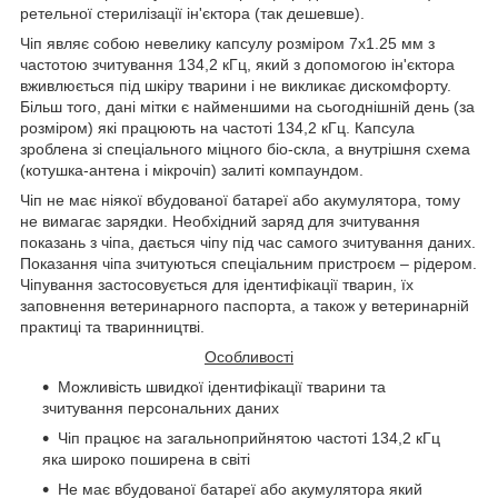
ретельної стерилізації ін'єктора (так дешевше).
Чіп являє собою невелику капсулу розміром 7x1.25 мм з
частотою зчитування 134,2 кГц, який з допомогою ін'єктора
вживлюється під шкіру тварини і не викликає дискомфорту.
Більш того, дані мітки є найменшими на сьогоднішній день (за
розміром) які працюють на частоті 134,2 кГц. Капсула
зроблена зі спеціального міцного біо-скла, а внутрішня схема
(котушка-антена і мікрочіп) залиті компаундом.
Чіп не має ніякої вбудованої батареї або акумулятора, тому
не вимагає зарядки. Необхідний заряд для зчитування
показань з чіпа, дається чіпу під час самого зчитування даних.
Показання чіпа зчитуються спеціальним пристроєм – рідером.
Чіпування застосовується для ідентифікації тварин, їх
заповнення ветеринарного паспорта, а також у ветеринарній
практиці та тваринництві.
Особливості
Можливість швидкої ідентифікації тварини та
зчитування персональних даних
Чіп працює на загальноприйнятою частоті 134,2 кГц
яка широко поширена в світі
Не має вбудованої батареї або акумулятора який