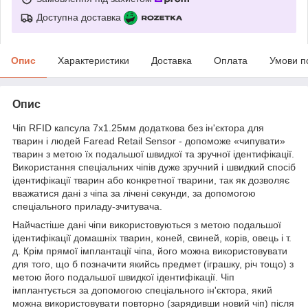
Доступна доставка
Опис
Характеристики
Доставка
Оплата
Умови п
Опис
Чіп RFID капсула 7x1.25мм додаткова без ін'єктора для
тварин і людей Faread Retail Sensor
- допоможе «чипувати»
тварин з метою їх подальшої швидкої та зручної ідентифікації.
Використання спеціальних чіпів дуже зручний і швидкий спосіб
ідентифікації тварин або конкретної тварини, так як дозволяє
вважатися дані з чіпа за лічені секунди, за допомогою
спеціального приладу-зчитувача.
Найчастіше дані чіпи використовуються з метою подальшої
ідентифікації домашніх тварин, коней, свиней, корів, овець і т.
д. Крім прямої імплантації чіпа, його можна використовувати
для того, що б позначити якийсь предмет (іграшку, річ тощо) з
метою його подальшої швидкої ідентифікації. Чіп
імплантується за допомогою спеціального ін'єктора, який
можна використовувати повторно (зарядивши новий чіп) після