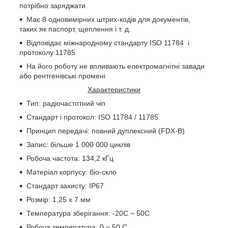
потрібно заряджати
Має 8 одновимірних штрих-кодів для документів,
таких як паспорт, щеплення і т. д.
Відповідає міжнародному стандарту ISO 11784
і
протоколу 11785
На його роботу не впливають електромагнітні завади
або рентгенівські промені
Характеристики
Тип: радіочастотний чіп
Стандарт і протокол: ISO 11784 / 11785
Принцип передачі: повний дуплексний (FDX-B)
Запис: більше 1 000 000 циклів
Робоча частота: 134,2 кГц
Матеріал корпусу: біо-скло
Стандарт захисту: IP67
Розмір: 1,25 х 7 мм
Температура зберігання: -20С ~ 50С
Робоча температура: 0 ~ 50 С