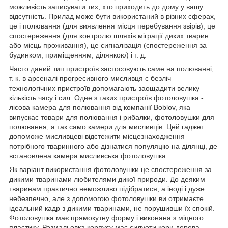
можливість записувати тих, хто приходить до дому у вашу
відсутність. Прилад може бути використаний в різних сферах,
це і полювання (для виявлення місця перебування звірів), це
спостереження (для контролю шляхів міграції диких тварин
або місць проживання), це сигналізація (спостереження за
будинком, приміщенням, ділянкою) і т. д.
Часто даний тип пристроїв застосовують саме на полюванні,
т. к. в арсеналі прогресивного мисливця є безліч
технологічних пристроїв допомагають заощадити велику
кількість часу і сил. Одне з таких пристроїв фотоловушка -
лісова камера для полювання від компанії Boblov, яка
випускає товари для полювання і рибалки, фотоловушки для
полювання, а так само камери для мисливців. Цей гаджет
допоможе мисливцеві відстежити місцезнаходження
потрібного тваринного або дізнатися популяцію на ділянці, де
встановлена камера мисливська фотоловушка.
Як варіант використання фотоловушки це спостереження за
дикими тваринами любителями дикої природи. До деяким
тваринам практично неможливо підібратися, а іноді і дуже
небезпечно, але з допомогою фотоловушки ви отримаєте
ідеальний кадр з дикими тваринами, не порушивши їх спокій.
Фотоловушка має прямокутну форму і виконана з міцного
пластику. Розмальовка корпусу має силуети кори дерева,