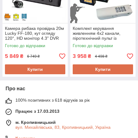
Камера рибака провідна 20м
Комплект керування
Lucky FF-180, кут огляду
живленням 4х2 канали,
120°, HD монітор 4.3" DVR
піротехнічний пульт із
відеозапис, кейс. Новинка!
дальністю до 2 км. SPYPOINT
Готово до відправки
Готово до відправки
CH2000/4Х2PRO
5 849
3 958
₴
₴
6 749 ₴
4 498 ₴
Купити
Купити
Про нас
100% позитивних з 618 відгуків за рік
Працює з 17.03.2013
м. Кропивницький
вул. Михайлівська, 83, Кропивницький, Україна