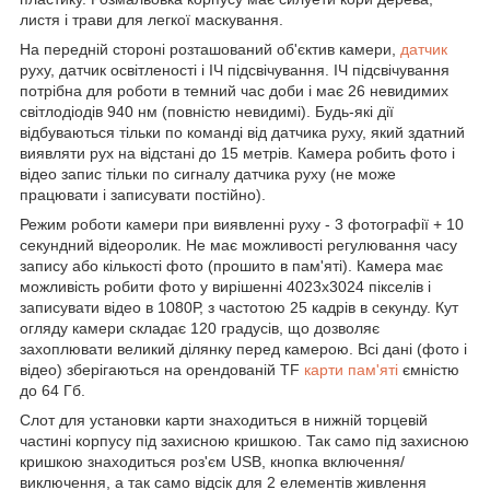
листя і трави для легкої маскування.
На передній стороні розташований об'єктив камери,
датчик
руху, датчик освітленості і ІЧ підсвічування. ІЧ підсвічування
потрібна для роботи в темний час доби і має 26 невидимих
світлодіодів 940 нм (повністю невидимі). Будь-які дії
відбуваються тільки по команді від датчика руху, який здатний
виявляти рух на відстані до 15 метрів. Камера робить фото і
відео запис тільки по сигналу датчика руху (не може
працювати і записувати постійно).
Режим роботи камери при виявленні руху - 3 фотографії + 10
секундний відеоролик. Не має можливості регулювання часу
запису або кількості фото (прошито в пам'яті). Камера має
можливість робити фото у вирішенні 4023х3024 пікселів і
записувати відео в 1080Р, з частотою 25 кадрів в секунду. Кут
огляду камери складає 120 градусів, що дозволяє
захоплювати великий ділянку перед камерою. Всі дані (фото і
відео) зберігаються на орендованій TF
карти пам'яті
ємністю
до 64 Гб.
Слот для установки карти знаходиться в нижній торцевій
частині корпусу під захисною кришкою. Так само під захисною
кришкою знаходиться роз'єм USB, кнопка включення/
виключення, а так само відсік для 2 елементів живлення