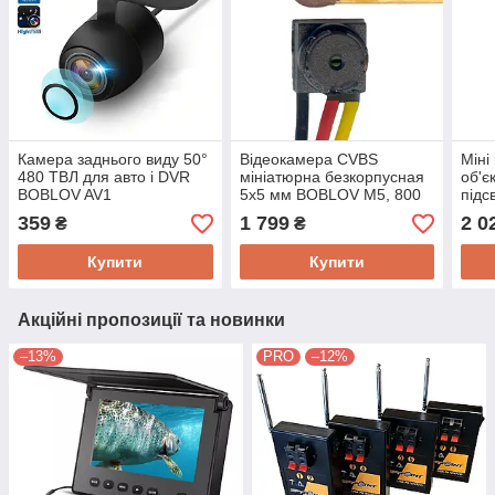
Камера заднього виду 50°
Відеокамера CVBS
Міні
480 ТВЛ для авто і DVR
мініатюрна безкорпусная
об'є
BOBLOV AV1
5х5 мм BOBLOV M5, 800
підс
універсальний RCA вихід.
ТВЛ, 3,3-5/12 В, для
дик
359
1 799
2 0
₴
₴
Спец ціна!
квадрокоптеров і DVR
A7IR
Купити
Купити
Акційні пропозиції та новинки
–13%
PRO
–12%