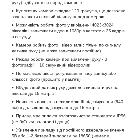
руху) відбувається перед камерою
Кут огляду камери складає 120 градусів, що дозволяє
захоплювати великий ділянку перед камерою
Можливість робити фото у вирішенні 4023х3024
пікселів і записувати відео в 1080p з частотою 25 кадрів
в секунду
Камера робить фото і відео запис тільки по сигналу
датчика руху (не може записувати постійно)
Режим роботи камери при виявленні руху - 3
фотографії + 10 секундний відеоролик
Не має можливості регулювання часу запису або
кількості фото (прошито у пам'яті)
Вбудований датчик руху дозволяє виявляти рух на
відстані до 15 метрів
Наявність повністю невидимою ІК підсвічування (940
нм) з дальністю підсвічування до 15 метрів
Прилад має пило-та вологозахист за стандартом IP56
(не боїться вологості і дощу)
Живлення приладу від постійного джерела живлення
5В або 1-2 батарей типорозміру 18650 (немає в