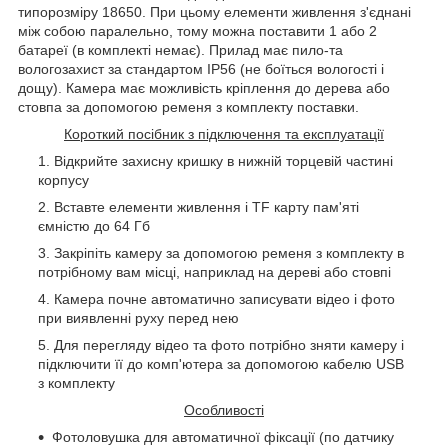
типорозміру 18650. При цьому елементи живлення з'єднані
між собою паралельно, тому можна поставити 1 або 2
батареї (в комплекті немає). Прилад має пило-та
вологозахист за стандартом IP56 (не боїться вологості і
дощу). Камера має можливість кріплення до дерева або
стовпа за допомогою ременя з комплекту поставки.
Короткий посібник з підключення та експлуатації
Відкрийте захисну кришку в нижній торцевій частині
корпусу
Вставте елементи живлення і TF карту пам'яті
ємністю до 64 Гб
Закріпіть камеру за допомогою ременя з комплекту в
потрібному вам місці, наприклад на дереві або стовпі
Камера почне автоматично записувати відео і фото
при виявленні руху перед нею
Для перегляду відео та фото потрібно зняти камеру і
підключити її до комп'ютера за допомогою кабелю USB
з комплекту
Особливості
Фотоловушка для автоматичної фіксації (по датчику