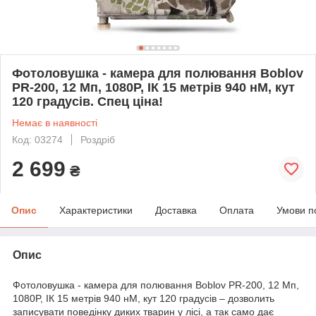
Фотоловушка - камера для полювання Boblov
PR-200, 12 Мп, 1080P, ІК 15 метрів 940 нМ, кут
120 градусів. Спец ціна!
Немає в наявності
Код: 03274
Роздріб
2 699
₴
Опис
Характеристики
Доставка
Оплата
Умови п
Опис
Фотоловушка - камера для полювання Boblov PR-200, 12 Мп,
1080P, ІК 15 метрів 940 нМ, кут 120 градусів – дозволить
записувати поведінку диких тварин у лісі, а так само дає