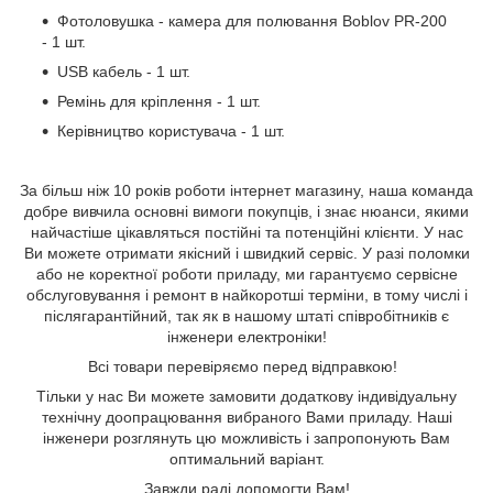
Фотоловушка - камера для полювання Boblov PR-200
- 1 шт.
USB кабель - 1 шт.
Ремінь для кріплення - 1 шт.
Керівництво користувача - 1 шт.
За більш ніж 10 років роботи інтернет магазину, наша команда
добре вивчила основні вимоги покупців, і знає нюанси, якими
найчастіше цікавляться постійні та потенційні клієнти. У нас
Ви можете отримати якісний і швидкий сервіс. У разі поломки
або не коректної роботи приладу, ми гарантуємо сервісне
обслуговування і ремонт в найкоротші терміни, в тому числі і
післягарантійний, так як в нашому штаті співробітників є
інженери електроніки!
Всі товари перевіряємо перед відправкою!
Тільки у нас Ви можете замовити додаткову індивідуальну
технічну доопрацювання вибраного Вами приладу. Наші
інженери розглянуть цю можливість і запропонують Вам
оптимальний варіант.
Завжди раді допомогти Вам!