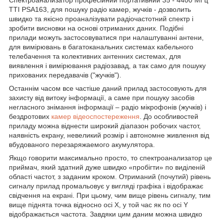
TTI PSA163, для пошуку радіо камер, жучків
- дозволить
швидко та якісно проаналізувати радіочастотний спектр і
зробити висновки на основі отриманих даних. Подібні
прилади можуть застосовуватися при налаштуванні антени,
для вимірювань в багатоканальних системах кабельного
телебачення та колективних антенних системах, для
виявлення і вимірювання радіозавад, а так само для пошуку
прихованих передавачів ("жучків").
Останнім часом все частіше даний прилад застосовують для
захисту від витоку інформації, а саме при пошуку засобів
негласного знімання інформації – радіо мікрофонів (жучків) і
бездротових
камер відеоспостереження
. До особливостей
приладу можна віднести широкий діапазон робочих частот,
наявність екрану, невеликий розмір і автономне живлення від
вбудованого перезаряжаемого акумулятора.
Якщо говорити максимально просто, то спектроанализатор це
приймач, який здатний дуже швидко «пробігти» по виділеній
області частот, з заданим кроком. Отриманий (почутий) рівень
сигналу прилад промальовує у вигляді графіка і відображає
свідчення на екрані. При цьому, чим вище рівень сигналу, тим
вище піднята точка відносно осі Х, у той час як по осі
Y
відображається частота. Завдяки цим даним можна швидко