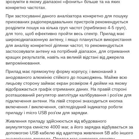
зрозуміти в якому діапазоні «фонить» більше та на яких
конкретно частотах.
При застосуванні даного аналізатора конкретно для пошуку
прихованих радіопередавальних пристроїв рекомендується
розділити пошук на кілька груп частот (приблизно 4-5 груп),
для того, щоб ефективно пройти весь спектр. Прилад має
широкодиапазонную антену, і якщо планується використання
для аналізу конкретної ділянки частот, то рекомендується
застосовувати антену на потрібний діапазон, для отримання
кращих результатів, навіть на великій відстані від джерела
випромінювання.
Прилад має прямокутну форму корпусу, і виконаний з
анодованого алюмінію стійкого до пошкоджень. Майже всю
лицьову сторону займає екран розміром 4 дюйми на якому
відображається графік отриманих даних. На правій стороні
розташований регулятор амплітуди калібрування і роз'єм для
підключення антени. На лівій стороні знаходиться кнопка
включення / виключення, світлодіодний індикатор роботи
приладу і
micro
USB
роз'єм для зарядки.
Живлення приладу здійснюється від вбудованого
акумулятора ємністю 4000 маг, а його зарядка відбувається за
допомогою
USB
кабелю від адаптера живлення 5В або іншого
аналогічного джерела. Прилад має широкого спектру