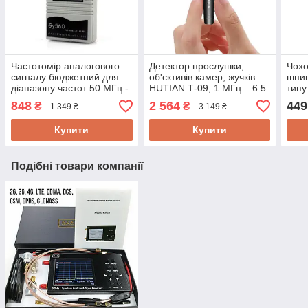
Частотомір аналогового
Детектор прослушки,
Чохо
сигналу бюджетний для
об'єктивів камер, жучків
шпиг
діапазону частот 50 МГц -
HUTIAN Т-09, 1 МГц – 6.5
типу
2.4 ГГц з LCD екраном
ГГц, WiFi, у вигляді ручки
для 
848
2 564
449
₴
₴
1 349 ₴
3 149 ₴
GOOIT GY-560
банк
Купити
Купити
Подібні товари компанії