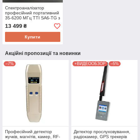
Спектроаналізатор
професійний портативний
35-6200 МГц TTI SA6-TG з
трекінг-генератором для
13 499
₴
пошуку дронів
Купити
Акційні пропозиції та новинки
–7%
+ВИДЕООБЗОР
–5%
Професійний детектор
Детектор прослуховування,
жучків, магнітів, камер, RF-
радіокамер, GPS трекерів