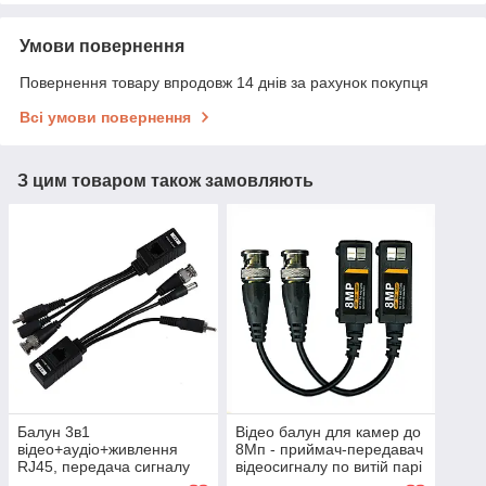
Умови повернення
Повернення товару впродовж 14 днів за рахунок покупця
Всі умови повернення
З цим товаром також замовляють
Балун 3в1
Відео балун для камер до
відео+аудіо+живлення
8Мп - приймач-передавач
RJ45, передача сигналу
відеосигналу по витій парі
до 100м по витій парі
AHD/TVI/CVI/CVBS KENVS