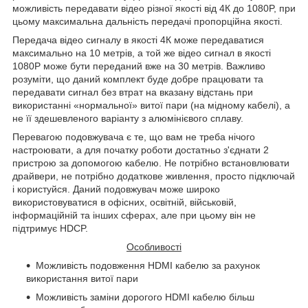
можливість передавати відео різної якості від 4К до 1080
P
, при
цьому максимальна дальність передачі пропорційна якості.
Передача відео сигналу в якості 4К може передаватися
максимально на 10 метрів, а той же відео сигнал в якості
1080Р може бути переданий вже на 30 метрів. Важливо
розуміти, що даний комплект буде добре працювати та
передавати сигнал без втрат на вказану відстань при
використанні «нормальної» витої пари (на мідному кабелі), а
не її здешевленого варіанту з алюмінієвого сплаву.
Перевагою подовжувача є те, що вам не треба нічого
настроювати, а для початку роботи достатньо з'єднати 2
пристрою за допомогою кабелю. Не потрібно встановлювати
драйвери, не потрібно додаткове живлення, просто підключай
і користуйся. Даний подовжувач може широко
використовуватися в офісних, освітній, військовій,
інформаційній та інших сферах, але при цьому він не
підтримує
HDCP
.
Особливості
Можливість подовження
HDMI
кабелю за рахунок
використання витої пари
Можливість заміни дорогого
HDMI
кабелю більш