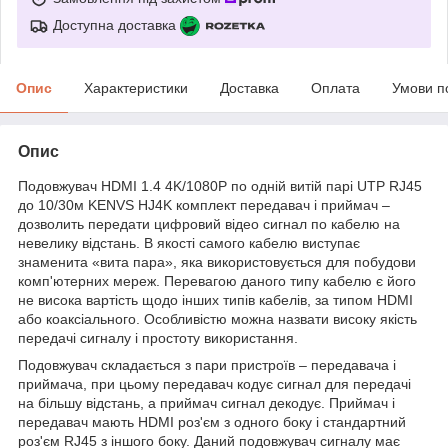
Доступна доставка
Опис
Характеристики
Доставка
Оплата
Умови п
Опис
Подовжувач HDMI 1.4 4K/1080P по одній витій парі UTP RJ45
до 10/30м KENVS HJ4K комплект передавач і приймач
–
дозволить передати цифровий відео сигнал по кабелю на
невелику відстань. В якості самого кабелю виступає
знаменита «вита пара», яка використовується для побудови
комп'ютерних мереж. Перевагою даного типу кабелю є його
не висока вартість щодо інших типів кабелів, за типом
HDMI
або коаксіального. Особливістю можна назвати високу якість
передачі сигналу і простоту використання.
Подовжувач складається з пари пристроїв – передавача і
приймача, при цьому передавач кодує сигнал для передачі
на більшу відстань, а приймач сигнал декодує. Приймач і
передавач мають
HDMI
роз'єм з одного боку і стандартний
роз'єм
RJ
45 з іншого боку. Даний подовжувач сигналу має