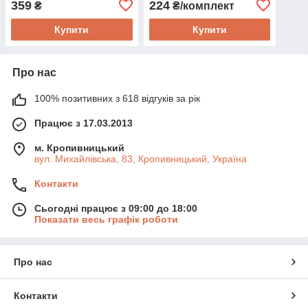
359
224
₴
₴/комплект
KENVS tvist AV-1. AHD,
B8M, 2 штуки
CVI, TVI
Купити
Купити
Про нас
100% позитивних з 618 відгуків за рік
Працює з 17.03.2013
м. Кропивницький
вул. Михайлівська, 83, Кропивницький, Україна
Контакти
Сьогодні працює з 09:00 до 18:00
Показати весь графік роботи
Про нас
Контакти