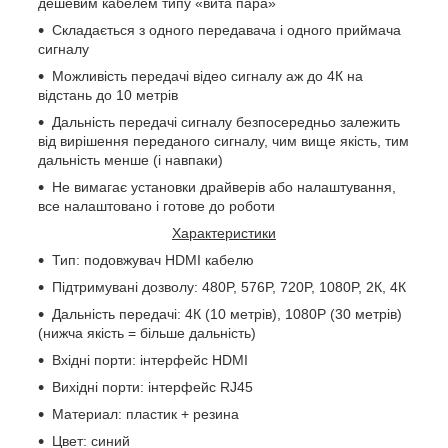
дешевим кабелем типу «вита пара»
Складається з одного передавача і одного приймача
сигналу
Можливість передачі відео сигналу аж до 4К на
відстань до 10 метрів
Дальність передачі сигналу безпосередньо залежить
від вирішення переданого сигналу, чим вище якість, тим
дальність менше (і навпаки)
Не вимагає установки драйверів або налаштування,
все налаштовано і готове до роботи
Характеристики
Тип: подовжувач
HDMI
кабелю
Підтримувані дозволу: 480
P
, 576
P
, 720
P
, 1080
P
, 2К, 4К
Дальність передачі: 4К (10 метрів), 1080
P
(30 метрів)
(нижча якість = більше дальність)
Вхідні порти: інтерфейс
HDMI
Вихідні порти: інтерфейс
RJ
45
Материал: пластик + резина
Цвет: синий