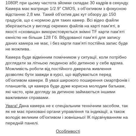
1080Р, при цьому частота зйомки складає 30 кадрів в секунду.
Камера має матрицю 1/2.9" CMOS, з об'єктивом з фокусною
відстанню 2,8 мм. Такий об'єктив дає кут обзору до 150
градусів, що є нормою для таких камер. Всі відео файли
зберігаються у вигляді окремих файлів на карті пам'яті, в
якості «сховища» використовуються знімні TF карти пам'яті
ємністю не більше 128 Гб. Вбудованої пам'яті для запису
даних камера не має, і без карти пам'яті постійна запис буде
не можлива.
Камера буде відмінним помічником у ситуації, коли потрібно
доглядати за літньою людиною або дитиною у себе вдома.
Можливість роботи від постійного джерела живлення
дозволяє бути завжди в курсі, що відбувається перед
об'єктивом камери. В увазі широкого поширення смартфонів і
планшетів, ця камера буде дуже корисна молодим батькам,
які часто, крім догляду за дитиною займаються іншими
важливими справами.
Увага!
Дана камера не є спеціальним технічним засобом, так
як не має приховані органи управління та індикації, а також
володіє великим об'єктивом і зовнішньої ІК підсвічуванням на
передній панелі.
Особливості