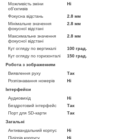
Можливість зміни
Ні
об'єктивів
Фокусна відстань
2.8 мм
Мінімальне значення
2.8 мм
фокусної відстані
Максимальне значення
2.8 мм
фокусної відстані
Кут огляду по вертикалі
100 град.
Кут огляду по горизонталі
150 град.
Робота з зображенням
Виявлення руху
Так
Розпізнавання номерів
Ні
Інтерфейси
Аудиовихід
Ні
Бездротовий інтерфейс
Так
Порт для SD-карти
Так
Загальні
Антивандальний корпус
Ні
Підігрів корпусу
Ні