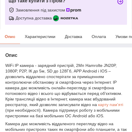
Що таке купити з Пром?
Замовлення під захистом
Доступна доставка
Опис
Характеристики
Доставка
Оплата
Умови п
Опис
WiFi
IP
камера - зарядний пристрій, 2Мп
Hamrolte
JN
20
P
,
1080
P
,
P
2
P
, ІК до 5м,
SD
до 128Гб,
APP
Android
і
IOS
–
дозволить віддалено спостерігати за приміщенням
контролюючи обстановку зі смартфона через Інтернет.
IP
камера дає можливість онлайн-перегляду зі смартфона
потокового відео і всього що відбувається перед об'єктивом.
Крім трансляції відео в Інтернет, камера має вбудований
реєстратор, який дозволяє записувати відео на
карту пам'яті
(при необхідності). Камера підтримує роботу з мобільними
пристроями на базі мобільних ОС Android або iOS.
Камера дає можливість віддаленого перегляду відео на
мобільних пристроях таких як смартфони або планшети, а так