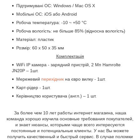
Підтримувані ОС: Windows / Mac OS X
Мобільні ОС: iOS або Android
Робоча температура: -10 ~ +50 °С
Робоча вологість: не більше 85% (відносна вологість)
Матеріал: пластик
Розмір: 60 х 50 х 35 мм
Комплектація
WiFi
IP
камера - зарядний пристрій, 2 Мп
Hamrolte
JN
20
P
– 1шт.
Мережевий
перехідник
на євро вилку - 1шт.
Карт-рідер - 1шт.
Керівництво користувача (англ.) – 1 шт.
За более чем 10 лет работы интернет магазина, наша
команда хорошо изучила основные требования покупателей,
и знает нюансы, которыми чаще всего интересуются
постоянные и потенциальные клиенты. У нас Вы можете
получить качественный и быстрый сервис. В случае поломки