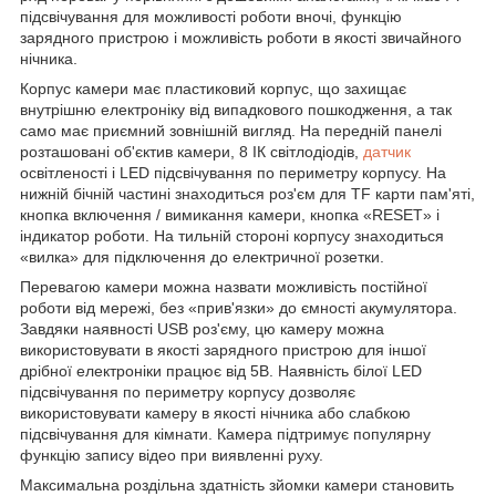
підсвічування для можливості роботи вночі, функцію
зарядного пристрою і можливість роботи в якості звичайного
нічника.
Корпус камери має пластиковий корпус, що захищає
внутрішню електроніку від випадкового пошкодження, а так
само має приємний зовнішній вигляд. На передній панелі
розташовані об'єктив камери, 8 ІК світлодіодів,
датчик
освітленості і
LED
підсвічування по периметру корпусу. На
нижній бічній частині знаходиться роз'єм для
TF
карти пам'яті,
кнопка включення / вимикання камери, кнопка «
RESET
» і
індикатор роботи. На тильній стороні корпусу знаходиться
«вилка» для підключення до електричної розетки.
Перевагою камери можна назвати можливість постійної
роботи від мережі, без «прив'язки» до ємності акумулятора.
Завдяки наявності
USB
роз'єму, цю камеру можна
використовувати в якості зарядного пристрою для іншої
дрібної електроніки працює від 5В. Наявність білої
LED
підсвічування по периметру корпусу дозволяє
використовувати камеру в якості нічника або слабкою
підсвічування для кімнати. Камера підтримує популярну
функцію запису відео при виявленні руху.
Максимальна роздільна здатність зйомки камери становить