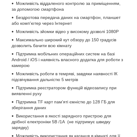
Можливість віддаленого контролю за приміщенням,
за допомогою смартфона
Бездротова передача даних на смартфон, планшет
або комп'ютер через Інтернет
Можливість зйомки відео у високому дозволі 1080P
Максимально широкий кут обзору до 150 градусів
дозволить бачити всю кімнату
Підтримка мобільних операційних систем на базі
Android / iOS і наявність власного додатка для роботи з
камерою
Можливість роботи в темряві, завдяки наявності ІК
підсвічування дальністю 5 метрів
Підтримка реєстратором функцій відеозапису при
виявленні руху
Підтримка TF карт пам'яті ємністю до 128 ГБ для
зберігання даних
Використання в якості зарядного пристрою для
дрібної електроніки 5В /1А
(не підтримує швидку
зарядку)
Можливість використання як каганця в кімнаті для її