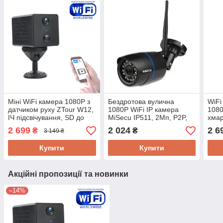
Міні WiFi камера 1080P з
Бездротова вулична
WiFi
датчиком руху ZTour W12,
1080P WiFi IP камера
108
ІЧ підсвічування, SD до
MiSecu IP511, 2Мп, P2P,
хмар
128Гб, режим очікування
ONVIF, SD до 64gb, APP
підс
2 699
2 024
2 6
₴
₴
3 149 ₴
до 180 днів
ICsee Android і IOS
WiFi
Купити
Купити
Акційні пропозиції та новинки
–14%