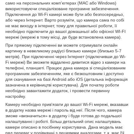
само на персональних комп'ютерах (MAC або Windows)
використовуючи спеціалізоване програмне забезпечення.
Підключення до Wi-Fi камері може бути або безпосередньо,
або через Інтернет. Варто розуміти, що камера сама по собі
не має виходу в інтернет, тому для правильної роботи, її
необхідно підключити до вашої домашньої або офісної WI-FI
мережі (мережі в тому місці, де буде встановлена камера).
При прямому підключенні ви можете отримувати онлайн
картинку в невеликому радіусі близько камери (близько 5-7
метрів). При підключенні через Інтернет (підключивши до Wi-
Fi мережі) Ви зможете віддалено дивитися відео з камери на
телефоні, планшеті. Працює дана камера зі спеціалізованим
програмним забезпеченням, яке є безкоштовним і доступно
для скачування на базі Android або iOS (детальна інформація
зазначена в керівництві користувача). Для початку роботи
необхідно завантажити додаток, і провести первинну
настройку.
Камеру необхідно прив'язати до вашої Wi-Fi мережі, вказавши
в додатку назва мережі і пароль від неї. Після чого, камера
зможе «визначиться» в додатку і буде готова до подальшої
налаштуванні і роботі. Більш детальний опис налаштувань
камери описано в посібнику користувача. Дана модель має
ряд переваг у порівнянні з дешевими аналогами, т. к. має ІЧ