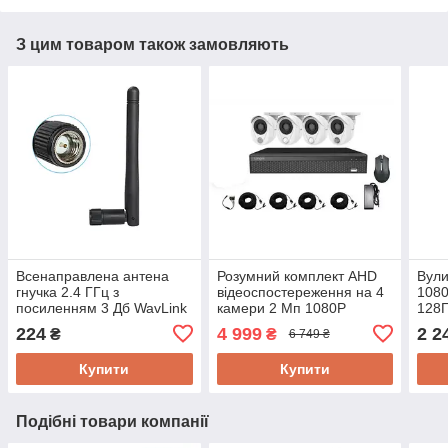
З цим товаром також замовляють
Всенаправлена антена
Розумний комплект AHD
Вули
гнучка 2.4 ГГц з
відеоспостереження на 4
108
посиленням 3 Дб WavLink
камери 2 Мп 1080P
128Г
SMA3F для бездротових
Longse Smart-CS200
поту
224
4 999
2 2
₴
₴
6 749 ₴
камер і Wi-fi пристроїв
черв
Купити
Купити
Подібні товари компанії