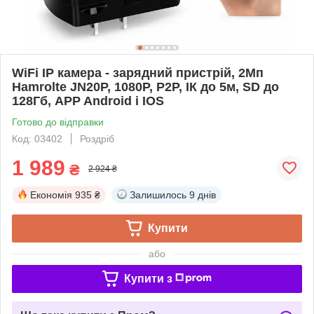
WiFi IP камера - зарядний пристрій, 2Мп
Hamrolte JN20P, 1080P, P2P, ІК до 5м, SD до
128Гб, APP Android і IOS
Готово до відправки
Код: 03402
Роздріб
1 989
₴
2 924 ₴
Економія
935 ₴
Залишилось
9 днів
Купити
або
Купити з