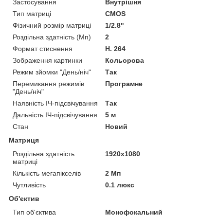
Застосування
Внутрішня
Тип матриці
CMOS
Фізичний розмір матриці
1/2.8"
Роздільна здатність (Мп)
2
Формат стиснення
H. 264
Зображення картинки
Кольорова
Режим зйомки "День/ніч"
Так
Перемикання режимів
Програмне
"День/ніч"
Наявність ІЧ-підсвічування
Так
Дальність ІЧ-підсвічування
5 м
Стан
Новий
Матриця
Роздільна здатність
1920x1080
матриці
Кількість мегапікселів
2 Мп
Чутливість
0.1 люкс
Об'єктив
Тип об'єктива
Монофокальний