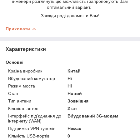
інженери розглянуть цю можливість і запропонують Вам
оптимальний варіант.
Завжди раді допомогти Вам
!
Приховати
Характеристики
Основні
Країна виробник
Китай
Вбудований комутатор
Ні
Режим моста
Ні
Стан
Новий
Тип антени
Зовнішня
Кількість антен
2 шт
Інтерфейс під'єднання до
Вбудований 3G-модем
інтернету (WAN)
Підтримка VPN-тунелів
Немає
Кількість USB-портів
0