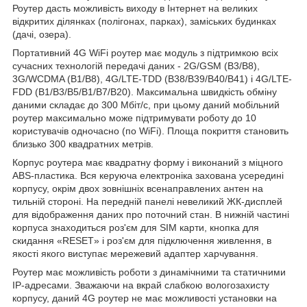
Роутер дасть можливість виходу в Інтернет на великих
відкритих ділянках (полігонах, парках), заміських будинках
(дачі, озера).
Портативний 4G WiFi роутер має модуль з підтримкою всіх
сучасних технологій передачі даних - 2
G
/
GSM
(
B
3/
B
8),
3
G
/
WCDMA
(
B
1/
B
8), 4
G
/
LTE
-
TDD
(
B
38/
B
39/
B
40/
B
41) і 4G/LTE-
FDD (B1/B3/B5/B1/B7/B20). Максимальна швидкість обміну
даними складає до 300 Мбіт/с, при цьому даний мобільний
роутер максимально може підтримувати роботу до 10
користувачів одночасно (по WiFi). Площа покриття становить
близько 300 квадратних метрів.
Корпус роутера має квадратну форму і виконаний з міцного
ABS-пластика. Вся керуюча електроніка захована усередині
корпусу, окрім двох зовнішніх всенаправлених антен на
тильній стороні. На передній панелі невеликий ЖК-дисплей
для відображення даних про поточний стан. В нижній частині
корпуса знаходиться роз'єм для
SIM
карти, кнопка для
скидання «RESET» і роз'єм для підключення живлення, в
якості якого виступає мережевий адаптер харчування.
Роутер має можливість роботи з динамічними та статичними
IP-адресами. Зважаючи на вкрай слабкою вологозахисту
корпусу, даний 4G роутер не має можливості установки на