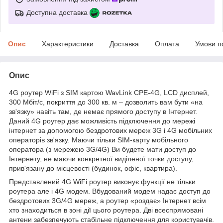
Доступна доставка
Опис
Характеристики
Доставка
Оплата
Умови п
Опис
4
G
роутер
WiFi
з
SIM
картою
WavLink
CPE
-4
G
,
LCD
дисплей,
300 Мбіт/с, покриття до 300 кв. м
– дозволить вам бути «на
зв'язку» навіть там, де немає прямого доступу в Інтернет.
Даний 4G роутер дає можливість підключення до мережі
інтернет за допомогою бездротових мереж 3G і 4G мобільних
операторів зв'язку. Маючи тільки SIM-карту мобільного
оператора (з мережею 3G/4G) Ви будете мати доступ до
Інтернету, не маючи конкретної виділеної точки доступу,
прив'язану до місцевості (будинок, офіс, квартира).
Представлений 4G WiFi роутер виконує функції не тільки
роутера але і 4G модем. Вбудований модем надає доступ до
бездротових 3G/4G мереж, а роутер «роздає» Інтернет всім
хто знаходиться в зоні дії цього роутера. Дві всеспрямовані
антени забезпечують стабільне підключення для користувачів.