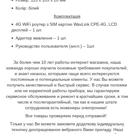
Колір: білий
Комплектація
4G WiFi роутер з SIM картою WavLink CPE-4G, LCD
дисплей – 1 шт.
Адаптер живлення – 1 шт.
Руководство пользователя (англ.) – 1шт.
За более чем 10 лет работы интернет магазина, наша
команда хорошо изучила основные требования покупателей,
и знает нюансы, которыми чаще всего интересуются
постоянные и потенциальные клиенты. У нас Вы можете
получить качественный и быстрый сервис. В случае поломки
или не корректной работы прибора, мы гарантируем
сервисное обслуживание и ремонт в кратчайшие сроки, в том
числе и послегарантийный, так как в нашем штате
сотрудников есть инженеры электроники!
Все товары проверяем перед отправкой!
Тільки у нас Ви можете замовити додаткову індивідуальну
технічну доопрацювання вибраного Вами приладу
. Наші