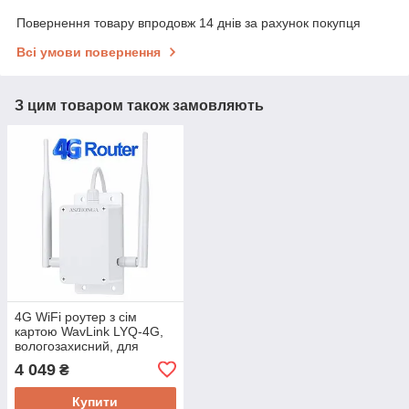
Повернення товару впродовж 14 днів за рахунок покупця
Всі умови повернення
З цим товаром також замовляють
4G WiFi роутер з сім
картою WavLink LYQ-4G,
вологозахисний, для
систем
4 049
₴
відеоспостереження на
віддалених об'єктах
Купити