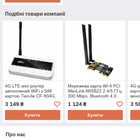
Подібні товари компанії
4G LTE міні роутер
Мережева карта WI-fi PCI
4G-р
автономний WiFi з SIM
WavLink AR5B22 2.4/5 ГГц
карт
картою TianJie CF-904G,
300 Mbps, Bluetooth 4.0,
вино
150 Мбіт/с, роздача
потужні антени 5 дБ
сист
3 149
1 124
3 5
₴
₴
файлів з TF карти
віде
відд
Купити
Купити
Про нас