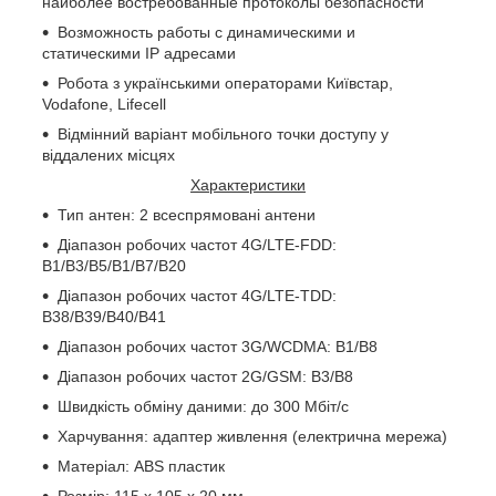
наиболее востребованные протоколы безопасности
Возможность работы с динамическими и
статическими IP адресами
Робота з українськими операторами Київстар,
Vodafone, Lifecell
Відмінний варіант мобільного точки доступу у
віддалених місцях
Характеристики
Тип антен: 2 всеспрямовані антени
Діапазон робочих частот 4G/LTE-FDD:
B1/B3/B5/B1/B7/B20
Діапазон робочих частот 4
G
/
LTE
-
TDD
:
B
38/
B
39/
B
40/
B
41
Діапазон робочих частот 3
G
/
WCDMA
:
B
1/
B
8
Діапазон робочих частот 2
G
/
GSM
:
B
3/
B
8
Швидкість обміну даними: до 300 Мбіт/с
Харчування: адаптер живлення (електрична мережа)
Матеріал:
ABS
пластик
Розмір: 115 х 105 х 20 мм