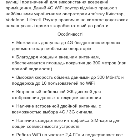
вулиці і призначений для використання всередині
приміщення. Даний 4G WiFi роутер відмінно працює з
найбільшими українськими операторами зв'язку Київстар,
Vodafone, Lifecell. Роутер практично не вимагає додаткових
налаштувань і прямо з коробки готовий до роботи.
Особливості
Можливість доступна до 4G бездротових мереж за
допомогою карт мобільних операторів
Благодаря мощным внешним антеннам,
обеспечивается площадь покрытия до 300 метров (при
прямой видимости)
Высокая скорость обмена данными до 300 Мбит/с и
поддержка до 10 пользователей по WiFi
Встроенный небольшой ЖК-дисплей для
отображения данных о текущем состоянии
Наличие встроенной двойной антенны, с
возможностью выбора 4G / 3G сигнала
Наличие стандартного интерфейса SIM-карты для
общей совместимости устройств
Работа
WiFi
на частоте 2,4 ГГц и поддерживает все