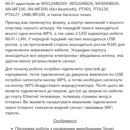
Wi-Fi адаптерів як WIS12ABGNX, WIS10ABGN, WIS09ABGN,
AN-WF100, AN-WF500 (без bluetooth), PTA01, PTA128,
PTA127, UWA-BR100, а також багатьох інших.
Прилад має прямокутну форму, а корпус виконаний з міцного
пластику чорного кольору. На передній панелі знаходиться
всього одна кнопка
WPS
, а так само 2
LED
індикатори роботи
Wi
-
Fi
і
LAN
. У передній торцевій частині знаходиться
USB
роз'єм, а на протилежній стороні знаходиться роз'єм RJ45 для
підключення мережевого кабелю. Усередині корпусу
знаходиться вся керуюча електроніка і вбудована антена, яка
здатна якісно ретранслювати сигнал.
Для початку роботи потрібно підключити пристрій до
харчування, після підключення до джерела живлення по USB
потрібно натиснути кнопку WPS, а потім необхідно натиснути
на кнопку WPS бездротового маршрутизатора. Після цього ви
можете підключитися до мережі, доступ до мережі по кабелю
до порту Ethernet телевізори, телевізор отримає вихід в
Інтернет. Ви зможете налаштувати мережеве підключення
через Інтернет, скануючи вхідний сигнал і вказавши
WiFi
пароль.
Особливості
Підтримка роботи з провідними виробниками Smart