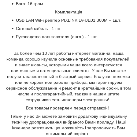
Вага: 16 грам
Комплектація
USB LAN WiFi
репітер
PIXLINK LV-UE01 300M – 1
шт
.
Сетевой кабель - 1 шт.
Руководство пользователя (англ.) - 1 шт.
За более чем 10 лет работы интернет магазина, наша
команда хорошо изучила основные требования покупателей,
и знает нюансы, которыми чаще всего интересуются
постоянные и потенциальные клиенты. У нас Вы можете
получить качественный и быстрый сервис. В случае поломки
или не корректной работы прибора, мы гарантируем
сервисное обслуживание и ремонт в кратчайшие сроки, в том
числе и послегарантийный, так как в нашем штате
сотрудников есть инженеры электроники!
Все товары проверяем перед отправкой!
Тільки у нас Ви можете замовити додаткову індивідуальну
технічну доопрацювання вибраного Вами приладу
. Наші
інженери розглянуть цю можливість і запропонують Вам
оптимальний варіант.