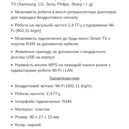
TV
(Samsung, LG, Sony, Philips, Sharp і т. д)
Можливість роботи в якості ретранслятора (репітера)
для передачі бездротового сигналу
Робота на загальній частоті 2,4 ГГц з підтримкою Wi-
Fi (802,11 b/g/n)
Можливість підключення до будь-якого Smart
TV
з
портом RJ45 за допомогою кабелю
Живлення приладу за допомогою стандартного
роз'єму
USB
на корпусі
Наявність кнопки WPS на передній панелі разом з
індикаторами роботи
Wi
-
Fi
і
LAN
Характеристики
Бездротовий зв'язок: Wi-Fi (802,11 b/g/n)
Робоча частота: 2,4 ГГц
Інтерфейс підключення: RJ45
Матеріал: пластик
Розмір: 80 х 27 х 13 мм
Колір: чорний