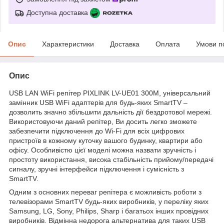
Доступна доставка
Опис
Характеристики
Доставка
Оплата
Умови п
Опис
USB LAN WiFi репітер PIXLINK LV-UE01 300M, універсальний
замінник USB WiFi адаптерів для будь-яких SmartTV
–
дозволить значно збільшити дальність дії бездротової мережі.
Використовуючи даний репітер, Ви досить легко зможете
забезпечити підключення до Wi-Fi для всіх цифрових
пристроїв в кожному куточку вашого будинку, квартири або
офісу. Особливістю цієї моделі можна назвати зручність і
простоту використання, висока стабільність прийому/передачі
сигналу, зручні інтерфейси підключення і сумісність з
SmartTV.
Одним з основних переваг репітера є можливість роботи з
телевізорами SmartTV будь-яких виробників, у переліку яких
Samsung, LG, Sony, Philips, Sharp і багатьох інших провідних
виробників. Відмінна недорога альтернатива для таких USB