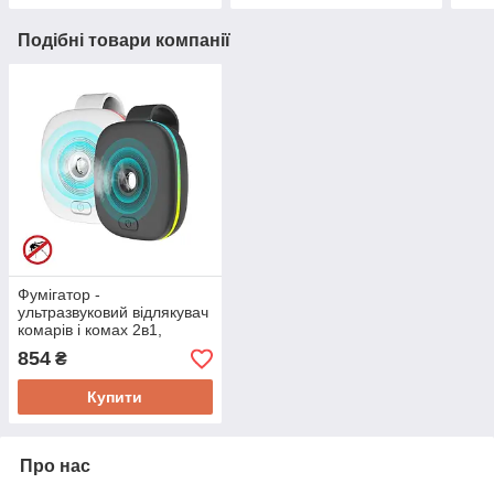
Подібні товари компанії
Фумігатор -
ультразвуковий відлякувач
комарів і комах 2в1,
SMART SENSOR A666
854
₴
комбінованої дії
Купити
Про нас