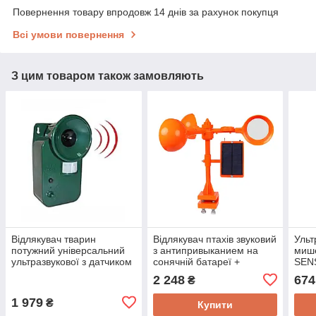
Повернення товару впродовж 14 днів за рахунок покупця
Всі умови повернення
З цим товаром також замовляють
Відлякувач тварин
Відлякувач птахів звуковий
Ульт
потужний універсальний
з антипривыканием на
миш
ультразвукової з датчиком
сонячній батареї +
SEN
руху SMART SENSOR
фізична відлякування
авто
2 248
674
₴
USR-150
SMART SENSOR CR500
зерн
воль
1 979
₴
Купити