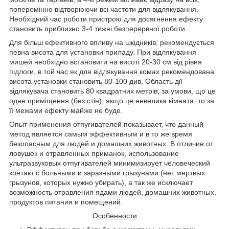
поперемінно відтворюючи всі частоти для відлякування.
Необхідний час роботи пристрою для досягнення ефекту
становить приблизно 3-4 тижні безперервної роботи.
Для більш ефективного впливу на шкідників, рекомендується
певна висота для установки приладу. При відлякування
мишей необхідно встановити на висоті 20-30 см від рівня
підлоги, в той час як для відлякування комах рекомендована
висота установки становить 80-100 див. Область дії
відлякувача становить 80 квадратних метрів, за умови, що це
одне приміщення (без стін), якщо це невелика кімната, то за
її межами ефекту майже не буде.
Опыт применения отпугивателей показывает, что данный
метод является самым эффективным и в то же время
безопасным для людей и домашних животных. В отличие от
ловушек и отравленных приманок, использование
ультразвуковых отпугивателей минимизирует человеческий
контакт с больными и заразными грызунами (нет мертвых
грызунов, которых нужно убирать), а так же исключает
возможность отравления ядами людей, домашних животных,
продуктов питания и помещений.
Особенности