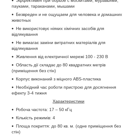
Эффективен при борьбе с москитами, муравьями,
пауками, тараканами, мышами
Безвреден и не ощущаем для человека и домашних
животных
Не використовує ніяких хімічних засобів для
відлякування
Не вимагає заміни витратних матеріалів для
відлякування
Живлення від електричної мережі 100 - 230 В
Область дії складає до 80 квадратних метрів
(приміщення без стін)
Корпус виконаний з міцного ABS-пластика
Необхідний час роботи пристрою для досягнення
ефекту 3-4 тижня
Характеристики
Робоча частота: 17 – 50 кГц
Кількість режимів: 4
Площа покриття: до 80 кв. м. (одне приміщення без
стін)