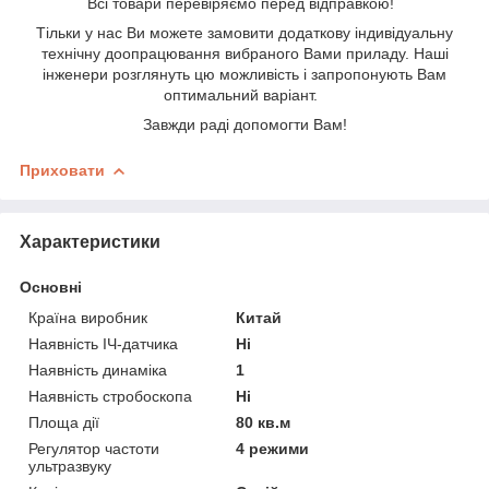
Всі товари перевіряємо перед відправкою!
Тільки у нас Ви можете замовити додаткову індивідуальну
технічну доопрацювання вибраного Вами приладу
. Наші
інженери розглянуть цю можливість і запропонують Вам
оптимальний варіант.
Завжди раді допомогти Вам
!
Приховати
Характеристики
Основні
Країна виробник
Китай
Наявність ІЧ-датчика
Ні
Наявність динаміка
1
Наявність стробоскопа
Ні
Площа дії
80 кв.м
Регулятор частоти
4 режими
ультразвуку