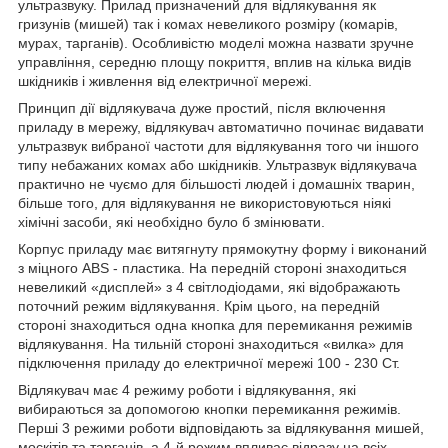
ультразвуку. Прилад призначений для відлякування як
гризунів (мишей) так і комах невеликого розміру (комарів,
мурах, тарганів). Особливістю моделі можна назвати зручне
управління, середню площу покриття, вплив на кілька видів
шкідників і живлення від електричної мережі.
Принцип дії відлякувача дуже простий, після включення
приладу в мережу, відлякувач автоматично починає видавати
ультразвук вибраної частоти для відлякування того чи іншого
типу небажаних комах або шкідників. Ультразвук відлякувача
практично не чуємо для більшості людей і домашніх тварин,
більше того, для відлякування не використовуються ніякі
хімічні засоби, які необхідно було б змінювати.
Корпус приладу має витягнуту прямокутну форму і виконаний
з міцного
ABS
- пластика. На передній стороні знаходиться
невеликий «дисплей» з 4 світлодіодами, які відображають
поточний режим відлякування. Крім цього, на передній
стороні знаходиться одна кнопка для перемикання режимів
відлякування. На тильній стороні знаходиться «вилка» для
підключення приладу до електричної мережі 100 - 230 Ст.
Відлякувач має 4 режиму роботи і відлякування, які
вибираються за допомогою кнопки перемикання режимів.
Перші 3 режими роботи відповідають за відлякування мишей,
москітів та тарганів, а 4-й режим впливає відразу на всіх,