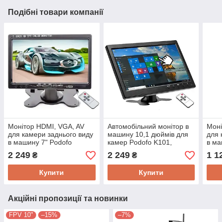
Подібні товари компанії
Монітор HDMI, VGA, AV
Автомобільний монітор в
Моні
для камери заднього виду
машину 10,1 дюймів для
для 
в машину 7" Podofo
камер Podofo K101,
в ма
K0106, 1024х600, AV х 2,
1024х600, VGA, BNC,
Y021
2 249
2 249
1 1
₴
₴
12 В
USB, HDMI, AV
12В
Купити
Купити
Акційні пропозиції та новинки
FPV 10"
–15%
–7%