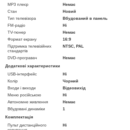
MP3 плеєр
Немає
Стан
Новий
Тип телевізора
Вбудований в панель
FM-радіо
Ні
TV-тюнер
Немає
Формат екрану
16:9
Підтримка телевізійних
NTSC, PAL
стандартів
DVD-програвач
Немає
Додаткові характеристики
USB-інтерфейс
Ні
Колір
Чорний
Входи і виходи
Відеовихід
Меню російською
Ні
Автономне живлення
Немає
Вбудовані динаміки
1
Комплектація
Пульт дистанційного
Ні
керування