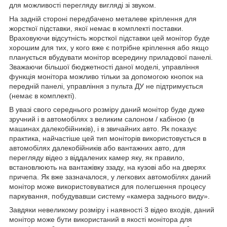
для можливості перегляду вигляді зі звуком.
На задній стороні передбачено металеве кріплення для
жорсткої підставки, якої немає в комплекті поставки.
Враховуючи відсутність жорсткої підставки цей монітор буде
хорошим для тих, у кого вже є потрібне кріплення або якщо
планується вбудувати монітор всередину приладової панелі.
Зважаючи більшої бюджетності даної моделі, управління
функція монітора можливо тільки за допомогою кнопок на
передній панелі, управління з пульта ДУ не підтримується
(немає в комплекті).
В увазі свого середнього розміру даний монітор буде дуже
зручний і в автомобілях з великим салоном / кабіною (в
машинах далекобійників), і в звичайних авто. Як показує
практика, найчастіше цей тип моніторів використовується в
автомобілях далекобійників або вантажних авто, для
перегляду відео з віддалених камер яку, як правило,
встановлюють на вантажівку ззаду, на кузові або на дверях
причепа. Як вже зазначалося, у легкових автомобілях даний
монітор може використовуватися для полегшення процесу
паркування, побудувавши систему «камера заднього виду».
Завдяки невеликому розміру і наявності 3 відео входів, даний
монітор може бути використаний в якості монітора для