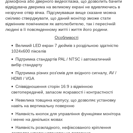
домофона або дверного видеоглазка, що дозволить бачити
відвідувача дверима на великому екрані не вдивляючись в
незручне отвір вічка. Підсумувавши вище сказане можна
сміливо стверджувати, що даний монітор зможе стати
відмінним помічником як автолюбителю, так і пересічній
людині в її повсякденному житті і життя його родини.
Особливості
Великий LED екран 7 дюймів з роздільною здатністю
1024x600 пікселів
Підтримка стандартів PAL / NTSC і автоматичний
вибір стандарту
Підтримка різних роз'ємів для вхідного сигналу, AV /
HDMI / VGA
Співвідношення сторін 16:9 з відмінною
светопередачей, запасом яскравості і контрастності
Невелика товщина корпусу, що дозволяє установку
навіть на вертикальну поверхню
Наявність кнопок для управління функціями монітора
і меню на декількох мовах
Наявність розкладного, нефіксованого кріплення
дозволяє швидку установку на поверхню