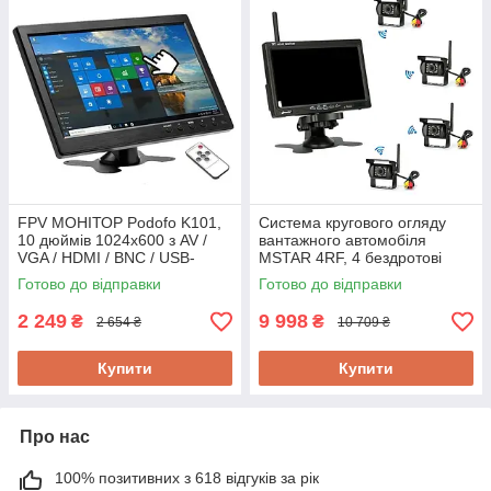
FPV МОНІТОР Podofo K101,
Система кругового огляду
10 дюймів 1024х600 з AV /
вантажного автомобіля
VGA / HDMI / BNC / USB-
MSTAR 4RF, 4 бездротові
входом
камери, 7" монітор, повний
Готово до відправки
Готово до відправки
комплект!
2 249
9 998
₴
₴
2 654 ₴
10 709 ₴
Купити
Купити
Про нас
100% позитивних з 618 відгуків за рік