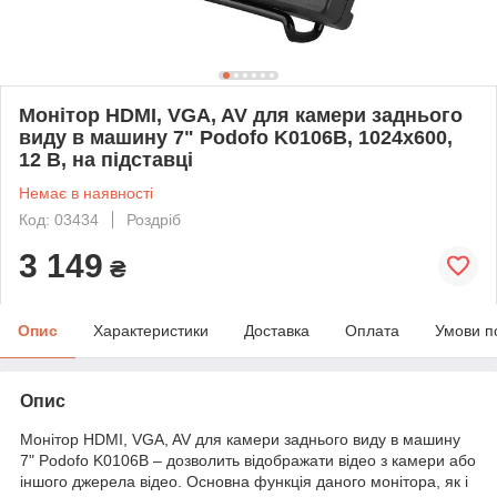
Монітор HDMI, VGA, AV для камери заднього
виду в машину 7" Podofo K0106B, 1024х600,
12 В, на підставці
Немає в наявності
Код: 03434
Роздріб
3 149
₴
Опис
Характеристики
Доставка
Оплата
Умови п
Опис
Монітор HDMI, VGA, AV для камери заднього виду в машину
7" Podofo K0106B
– дозволить відображати відео з камери або
іншого джерела відео. Основна функція даного монітора, як і