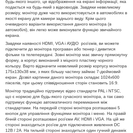
будь-якого іншого, це відображення на екрані інформації, яка
подається на будь-який з відеовходів. Завдяки невеликому
розміру, монітор дуже часто використовується в автомобілях в
якості екрану для камери заднього виду. Крім цього
очевидного варіанти використання даного монітора (в
автомобілі), він легко може виконувати функцію звичайного
екрана.
Завдяки наявності HDMI, VGA і АУДІО
роз'ємів, ви можете
підключити до монітора програвач або тюнер і дивитися
фільми та телепередачі. Зовні монітор має звичну прямокутну
форму, а корпус виконаний з міцного пластику чорного
кольору. Варто відзначити невеликий розмір корпусу монітора
175х130х38 мм, з яких більшу частину займає 7-дюймовий
екран. Дозвіл картинки даного монітора складає 1024х600
пікселів, при цьому співвідношення сторін становить 16:9.
Монітор традиційно підтримує відео стандарти PAL і NTSC,
що є нормою для будь-якого сучасного монітора, а так само
підтримує функцію автоматичного перемикання між
стандартами. На передній стороні монітора розташовані 5
кнопок для управління функціями монітора і меню. На правій
бічній стороні розташовані роз'єми AV, HDMI і VGA. На цій же
стороні знаходиться роз'єм для підключення живлення DC
12В / 2А. На тильній стороні знаходиться один гучний динамік