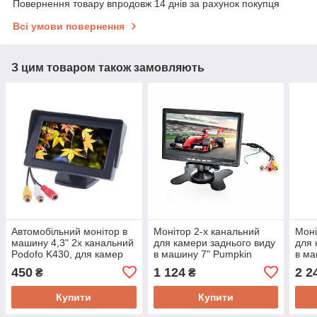
Повернення товару впродовж 14 днів за рахунок покупця
Всі умови повернення
З цим товаром також замовляють
Автомобільний монітор в
Монітор 2-х канальний
Моні
машину 4,3" 2х канальний
для камери заднього виду
для 
Podofo K430, для камер
в машину 7" Pumpkin
в ма
заднього виду, 480х272,
Y0219, 1024х600, AV х 2,
K010
450
1 124
2 2
₴
₴
AV х 2, 12 В
12В
12 В
Купити
Купити