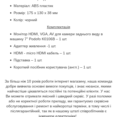
Матеріал:
ABS
пластик
Розмір: 175 х 130 х 38 мм
Колір: чорний
Комплектація
Монітор HDMI, VGA, AV для камери заднього виду в
машину 7" Podofo K0106B – 1 шт.
Адаптер живлення -1 шт.
HDMI - micro HDMI кабель – 1 шт.
Підставка – 1 шт.
Короткий посібник користувача (англ.) – 1 шт.
За більш ніж 10 років роботи інтернет магазину, наша команда
добре вивчила основні вимоги покупців, і знає нюанси, якими
найчастіше цікавляться постійні та потенційні клієнти. У нас
Ви можете отримати якісний і швидкий сервіс. У разі поломки
або не коректної роботи приладу, ми гарантуємо сервісне
обслуговування і ремонт в найкоротші терміни, в тому числі і
післягарантійний, так як в нашому штаті співробітників є
інженери електроніки!