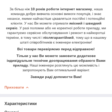
За більш ніж
10 років роботи інтернет магазину
, наша
команда добре вивчила основні вимоги покупців, і знає
нюанси, якими найчастіше цікавляться постійні і потенційні
клієнти. У нас Ви можете отримати
якісний і швидкий
сервіс
. У разі поломки або не коректної роботи приладу, ми
гарантуємо сервісне обслуговування і ремонт в найкоротші
терміни, в тому числі і
післягарантійний
, тому що в нашому
штаті співробітників є інженери електроніки!
Всі товари перевіряємо перед відправкою!
Тільки у нас Ви можете замовити додаткове
індивідуальне технічне доопрацювання обраного Вами
приладу.
Наші інженери розглянуть цю можливість і
запропонують Вам оптимальний варіант.
Завжди раді допомогти Вам!
Приховати
Характеристики
Основні