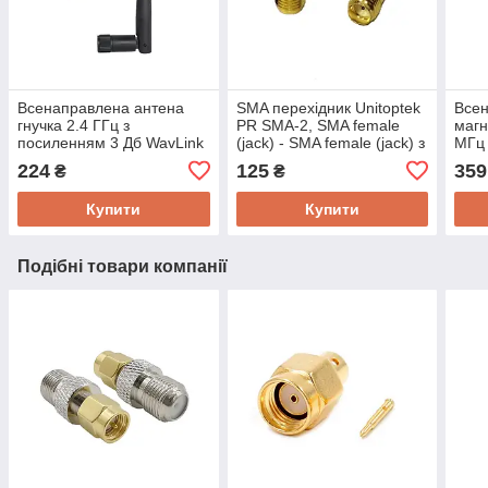
Всенаправлена антена
SMA перехідник Unitoptek
Всен
гнучка 2.4 ГГц з
PR SMA-2, SMA female
магн
посиленням 3 Дб WavLink
(jack) - SMA female (jack) з
МГц 
SMA3F для бездротових
штирьком з одного боку
Wav
224
125
359
₴
₴
камер і Wi-fi пристроїв
кабе
Купити
Купити
Подібні товари компанії