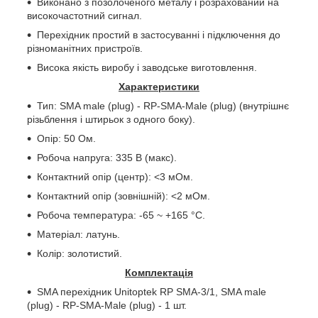
Виконано з позолоченого металу і розрахований на
високочастотний сигнал.
Перехідник простий в застосуванні і підключення до
різноманітних пристроїв.
Висока якість виробу і заводське виготовлення.
Характеристики
Тип: SMA male (plug) - RP-SMA-Male (plug) (внутрішнє
різьблення і штирьок з одного боку).
Опір: 50 Ом.
Робоча напруга: 335 В (макс).
Контактний опір (центр): <3 мОм.
Контактний опір (зовнішній): <2 мОм.
Робоча температура: -65 ~ +165 °С.
Матеріал: латунь.
Колір: золотистий.
Комплектація
SMA перехідник Unitoptek RP SMA-3/1, SMA male
(plug) - RP-SMA-Male (plug) - 1 шт.