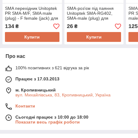
SMA перехідник Unitoptek
SMA-роз'єм під паяння
SMA 
PR SMA-M/F, SMA male
Unitoptek SMA-RG402,
PR S
(plug) - F female (jack) для
SMA-male (plug) для
male
підключення RF кабелю
кабелю RG402 та
двох
134
26
125
₴
₴
подібних
Купити
Купити
Про нас
100% позитивних з 621 відгука за рік
Працює з 17.03.2013
м. Кропивницький
вул. Михайлівська, 83, Кропивницький, Україна
Контакти
Сьогодні працює з 10:00 до 18:00
Показати весь графік роботи