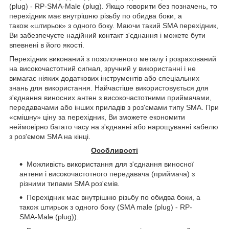
(plug) - RP-SMA-Male (plug). Якщо говорити без позначень, то
перехідник має внутрішню різьбу по обидва боки, а
також «штирьок» з одного боку. Маючи такий SMA перехідник,
Ви забезпечуєте надійний контакт з'єднання і можете бути
впевнені в його якості.
Перехідник виконаний з позолоченого металу і розрахований
на високочастотний сигнал, зручний у використанні і не
вимагає ніяких додаткових інструментів або спеціальних
знань для використання. Найчастіше використовується для
з'єднання виносних антен з високочастотними приймачами,
передавачами або інших приладів з роз'ємами типу SMA. При
«смішну» ціну за перехідник, Ви зможете економити
неймовірно багато часу на з'єднанні або нарощуванні кабелю
з роз'ємом SMA на кінці.
Особливості
Можливість використання для з'єднання виносної
антени і високочастотного передавача (приймача) з
різними типами SMA роз'ємів.
Перехідник має внутрішню різьбу по обидва боки, а
також штирьок з одного боку (SMA male (plug) - RP-
SMA-Male (plug)).