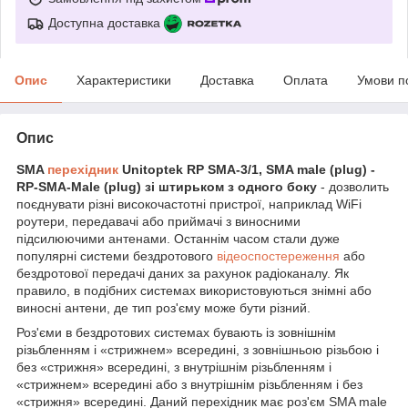
Доступна доставка
Опис
Характеристики
Доставка
Оплата
Умови п
Опис
SMA
перехідник
Unitoptek RP SMA-3/1, SMA male (plug) -
RP-SMA-Male (plug) зі штирьком з одного боку
- дозволить
поєднувати різні високочастотні пристрої, наприклад WiFi
роутери, передавачі або приймачі з виносними
підсилюючими антенами. Останнім часом стали дуже
популярні системи бездротового
відеоспостереження
або
бездротової передачі даних за рахунок радіоканалу. Як
правило, в подібних системах використовуються знімні або
виносні антени, де тип роз'єму може бути різний.
Роз'єми в бездротових системах бувають із зовнішнім
різьбленням і «стрижнем» всередині, з зовнішньою різьбою і
без «стрижня» всередині, з внутрішнім різьбленням і
«стрижнем» всередині або з внутрішнім різьбленням і без
«стрижня» всередині. Даний перехідник має роз'єм SMA male