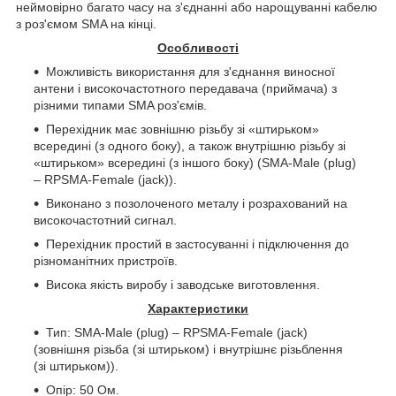
неймовірно багато часу на з'єднанні або нарощуванні кабелю
з роз'ємом SMA на кінці.
Особливості
Можливість використання для з'єднання виносної
антени і високочастотного передавача (приймача) з
різними типами SMA роз'ємів.
Перехідник має зовнішню різьбу зі «штирьком»
всередині (з одного боку), а також внутрішню різьбу зі
«штирьком» всередині (з іншого боку) (SMA-Male (plug)
– RPSMA-Female (jack)).
Виконано з позолоченого металу і розрахований на
високочастотний сигнал.
Перехідник простий в застосуванні і підключення до
різноманітних пристроїв.
Висока якість виробу і заводське виготовлення.
Характеристики
Тип: SMA-Male (plug) – RPSMA-Female (jack)
(зовнішня різьба (зі штирьком) і внутрішнє різьблення
(зі штирьком)).
Опір: 50 Ом.