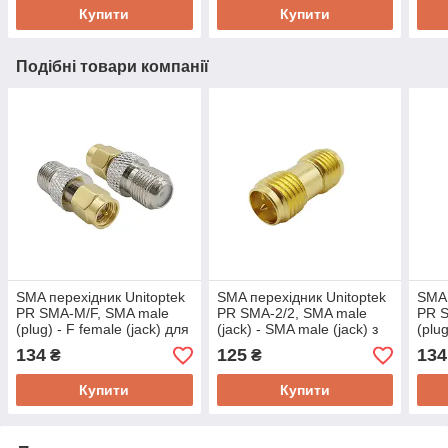
(модель BNC-06)
Купити
Купити
Подібні товари компанії
SMA перехідник Unitoptek
SMA перехідник Unitoptek
SMA 
PR SMA-M/F, SMA male
PR SMA-2/2, SMA male
PR S
(plug) - F female (jack) для
(jack) - SMA male (jack) з
(plu
підключення RF кабелю
штирькамі з двох сторін
штир
134
125
134
₴
₴
Купити
Купити