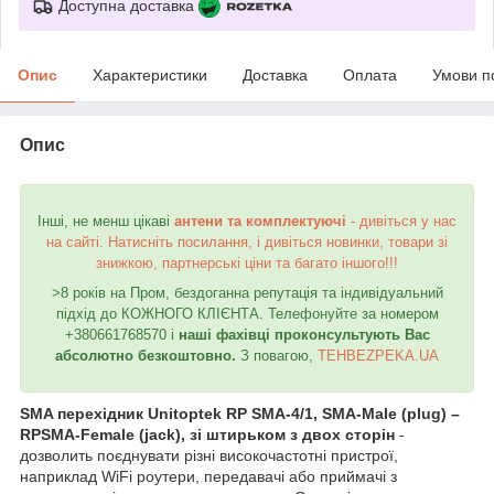
Доступна доставка
Опис
Характеристики
Доставка
Оплата
Умови п
Опис
Інші, не менш цікаві
антени та комплектуючі
- дивіться у нас
на сайті. Натисніть посилання, і дивіться новинки, товари зі
знижкою, партнерські ціни та багато іншого!!!
>8 років на Пром, бездоганна репутація та індивідуальний
підхід до КОЖНОГО КЛІЄНТА. Телефонуйте за номером
+380661768570 і
наші фахівці проконсультують Вас
абсолютно безкоштовно.
З повагою,
TEHBEZPEKA.UA
SMA перехідник Unitoptek RP SMA-4/1, SMA-Male (plug) –
RPSMA-Female (jack), зі штирьком з двох сторін
-
дозволить поєднувати різні високочастотні пристрої,
наприклад WiFi роутери, передавачі або приймачі з