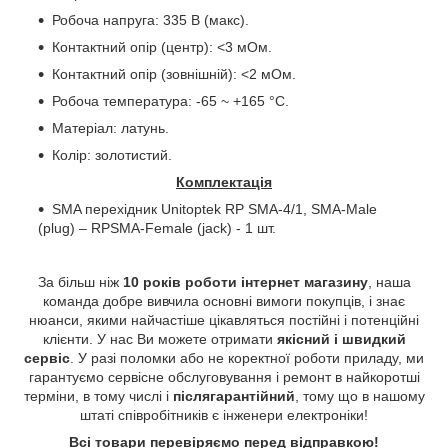
Робоча напруга: 335 В (макс).
Контактний опір (центр): <3 мОм.
Контактний опір (зовнішній): <2 мОм.
Робоча температура: -65 ~ +165 °С.
Матеріал: латунь.
Колір: золотистий.
Комплектація
SMA перехідник Unitoptek RP SMA-4/1, SMA-Male
(plug) – RPSMA-Female (jack) - 1 шт.
За більш ніж
10 років роботи інтернет магазину
, наша
команда добре вивчила основні вимоги покупців, і знає
нюанси, якими найчастіше цікавляться постійні і потенційні
клієнти. У нас Ви можете отримати
якісний і швидкий
сервіс
. У разі поломки або не коректної роботи приладу, ми
гарантуємо сервісне обслуговування і ремонт в найкоротші
терміни, в тому числі і
післягарантійний
, тому що в нашому
штаті співробітників є інженери електроніки!
Всі товари перевіряємо перед відправкою!