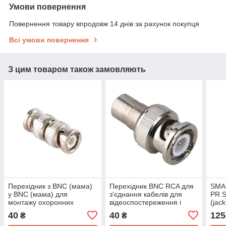
Умови повернення
Повернення товару впродовж 14 днів за рахунок покупця
Всі умови повернення
З цим товаром також замовляють
Перехідник з BNC (мама)
Перехідник BNC RCA для
SMA 
у BNC (мама) для
з'єднання кабелів для
PR S
монтажу охоронних
відеоспостереження і
(jac
систем
мікрофонів Unitoptek BNC-
штир
40
40
125
₴
₴
відеоспостереження
05