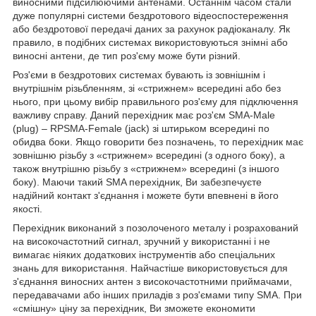
виносними підсилюючими антенами. Останнім часом стали
дуже популярні системи бездротового відеоспостереження
або бездротової передачі даних за рахунок радіоканалу. Як
правило, в подібних системах використовуються знімні або
виносні антени, де тип роз'єму може бути різний.
Роз'єми в бездротових системах бувають із зовнішнім і
внутрішнім різьбленням, зі «стрижнем» всередині або без
нього, при цьому вибір правильного роз'єму для підключення
важливу справу. Даний перехідник має роз'єм SMA-Male
(plug) – RPSMA-Female (jack) зі штирьком всередині по
обидва боки. Якщо говорити без позначень, то перехідник має
зовнішню різьбу з «стрижнем» всередині (з одного боку), а
також внутрішню різьбу з «стрижнем» всередині (з іншого
боку). Маючи такий SMA перехідник, Ви забезпечуєте
надійний контакт з'єднання і можете бути впевнені в його
якості.
Перехідник виконаний з позолоченого металу і розрахований
на високочастотний сигнал, зручний у використанні і не
вимагає ніяких додаткових інструментів або спеціальних
знань для використання. Найчастіше використовується для
з'єднання виносних антен з високочастотними приймачами,
передавачами або інших приладів з роз'ємами типу SMA. При
«смішну» ціну за перехідник, Ви зможете економити