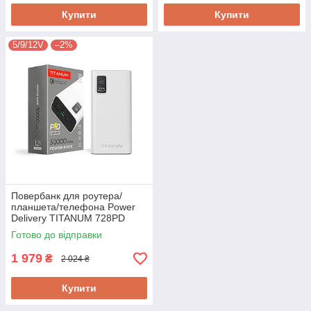
Купити
Купити
5/9/12V
–2%
Повербанк для роутера/
планшета/телефона Power
Delivery TITANUM 728PD
30Ah 5, 9, 12 V. Оригінал!
Готово до відправки
1 979
₴
2 024 ₴
Купити