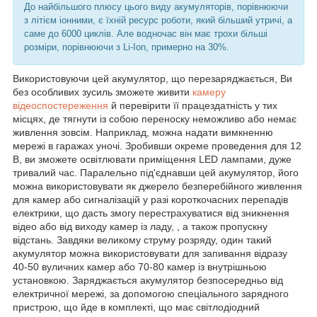
До найбільшого плюсу цього виду акумуляторів, порівнюючи
з літієм іонними, є їхній ресурс роботи, який більший утричі, а
саме до 6000 циклів. Але водночас він має трохи більші
розміри, порівнюючи з Li-Ion, примерно на 30%.
Використовуючи цей акумулятор, що перезаряджається, Ви
без особливих зусиль зможете живити
камеру
відеоспостереження
й перевірити її працездатність у тих
місцях, де тягнути із собою переноску неможливо або немає
живлення зовсім. Наприклад, можна надати вимкненню
мережі в гаражах уночі. Зробивши окреме проведення для 12
В, ви зможете освітлювати приміщення LED лампами, дуже
тривалий час. Паралельно під'єднавши цей акумулятор, його
можна використовувати як джерело безперебійного живлення
для камер або сигналізацій у разі короткочасних перепадів
електрики, що дасть змогу перестрахуватися від зникнення
відео або від виходу камер із ладу, , а також пропускну
відстань. Завдяки великому струму розряду, один такий
акумулятор можна використовувати для запивання відразу
40-50 вуличних камер або 70-80 камер із внутрішньою
установкою. Заряджається акумулятор безпосередньо від
електричної мережі, за допомогою спеціального зарядного
пристрою, що йде в комплекті, що має світлодіодний