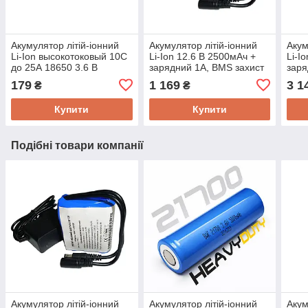
Акумулятор літій-іонний
Акумулятор літій-іонний
Акум
Li-Ion высокотоковый 10C
Li-Ion 12.6 В 2500мАч +
Li-I
до 25А 18650 3.6 В
зарядний 1А, BMS захист
заря
2500мАч NNAT-
3А, NNAT-1202500,
3А, 
179
1 169
3 1
₴
₴
INR18650HP, РЕАЛЬНА
РЕАЛЬНА ємність!
РЕАЛ
ємність!
Купити
Купити
Подібні товари компанії
Акумулятор літій-іонний
Акумулятор літій-іонний
Акум