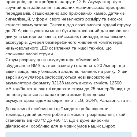
пристроїв, що потребують напруги 12 В. Акумулятор дуже
зручний для забирання так званих «шпионських» пристроїв,
передавачів, стаціонарних або прихованих камер, датчиків,
сигналізацій, у формі свого невеликого розміру та високої
ємності акумулятора. Також щодо своєї високої віддачі струму
до 20 А, він із успіхом може бути застосований для живлення
двигунів моторних човнів, військових приладів, мисливських
аксесуарів, джерел безперебійного живлення комп'ютерів,
низьковольтного LED освітлення та іншої техніки, що
споживає високі струми.
Струм розряду цього акумулятора обмежений
вбудованою BMS платою захисту і становить 20 Ампер, що
вдвічі вище, ніж у більшості аналогів, наявних на ринку. У цій
версії акумулятора застосовуються нові високоточні
акумулятори формату 32138 мають високу ємність 12500
мА·год/банка та здатні видавати струм до 25 ампер/банку, що
не поступається за характеристиками брендовим
акумуляторам відомих фірм, як-от: LG, SONY, Panasonic та ін.
До важливої особливості цієї моделі треба віднести
температурний режим роботи в момент розряджання, який
становить від -20 °C до +60 °C, що є дуже широким
діапазоном, особливо для зимових умов наших широт.