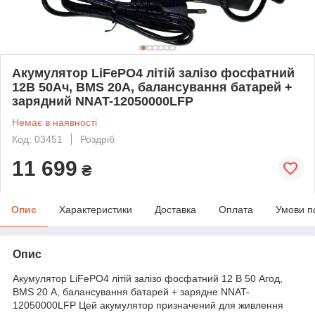
Акумулятор LiFePO4 літій залізо фосфатний
12В 50Ач, BMS 20А, балансування батарей +
зарядний NNAT-12050000LFP
Немає в наявності
Код: 03451
Роздріб
11 699
₴
Опис
Характеристики
Доставка
Оплата
Умови п
Опис
Акумулятор LiFePO4 літій залізо фосфатний 12 В 50 Агод,
BMS 20 А, балансування батарей + зарядне NNAT-
12050000LFP Цей акумулятор призначений для живлення