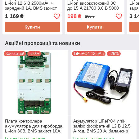
Li-Ion 12.6 В 2500мАч +
Li-Ion високотоковий 3C
Li-I
зарядний 1А, BMS захист
до 15 А 21700 3.6 В 5000
заря
3А, NNAT-1202500,
мА·год NNAT-N21700CG-
3А, 
1 169
198
3 1
₴
₴
260 ₴
РЕАЛЬНА ємність!
50, РЕАЛЬНА ємність!
РЕАЛ
Купити
Купити
Акційні пропозиції та новинки
Качество!
–50%
LiFePO4 12,5Ah
–26%
Плата контролера
Акумулятор LiFePO4 літій
акумулятора для гироборда
залізо фосфатний 12 В 12.5
Li-Ion 36В, BMS захист 10А,
А·год, BMS 20 А, балансир
балансир NNAT-42. Спец
батарей + зарядний NNAT-
Готово до відправки
Готово до відправки