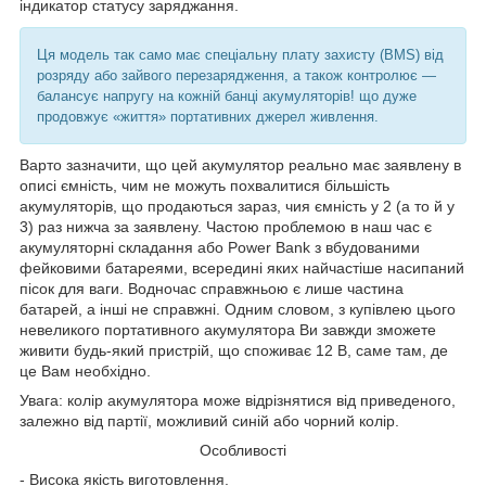
індикатор статусу заряджання.
Ця модель так само має спеціальну плату захисту (BMS) від
розряду або зайвого перезарядження, а також контролює —
балансує напругу на кожній банці акумуляторів! що дуже
продовжує «життя» портативних джерел живлення.
Варто зазначити, що цей акумулятор реально має заявлену в
описі ємність, чим не можуть похвалитися більшість
акумуляторів, що продаються зараз, чия ємність у 2 (а то й у
3) раз нижча за заявлену. Частою проблемою в наш час є
акумуляторні складання або Power Bank з вбудованими
фейковими батареями, всередині яких найчастіше насипаний
пісок для ваги. Водночас справжньою є лише частина
батарей, а інші не справжні. Одним словом, з купівлею цього
невеликого портативного акумулятора Ви завжди зможете
живити будь-який пристрій, що споживає 12 В, саме там, де
це Вам необхідно.
Увага: колір акумулятора може відрізнятися від приведеного,
залежно від партії, можливий синій або чорний колір.
Особливості
- Висока якість виготовлення.