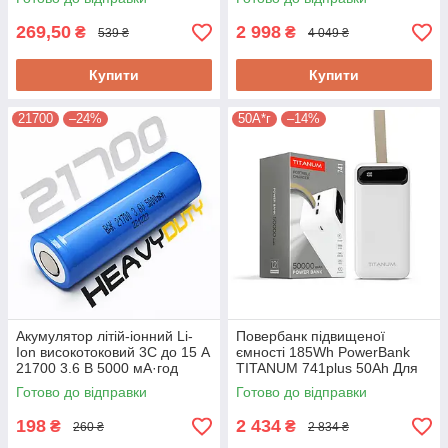
ціна!
12012500LFP
269,50
2 998
₴
₴
539 ₴
4 049 ₴
Купити
Купити
21700
–24%
50A*г
–14%
Акумулятор літій-іонний Li-
Повербанк підвищеної
Ion високотоковий 3C до 15 А
ємності 185Wh PowerBank
21700 3.6 В 5000 мА·год
TITANUM 741plus 50Ah Для
NNAT-N21700CG-50,
телефона/інтернет
Готово до відправки
Готово до відправки
РЕАЛЬНА ємність!
обладнання Оригінал!
198
2 434
₴
₴
260 ₴
2 834 ₴