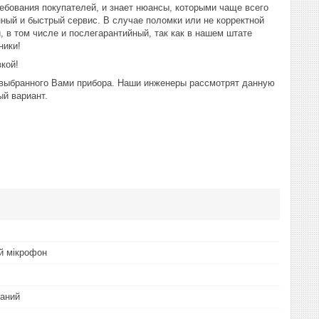
ебования покупателей, и знает нюансы, которыми чаще всего
ный и быстрый сервис. В случае поломки или не корректной
 в том числе и послегарантийный, так как в нашем штате
ники!
вкой!
выбранного Вами прибора
. Наши инженеры рассмотрят данную
ый вариант.
й мікрофон
аний