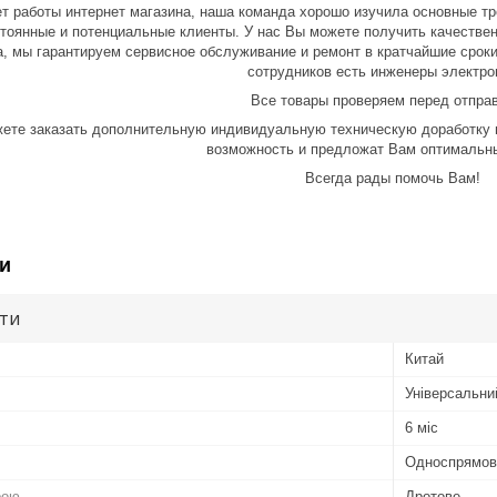
ет работы интернет магазина, наша команда хорошо изучила основные тр
тоянные и потенциальные клиенты. У нас Вы можете получить качествен
, мы гарантируем сервисное обслуживание и ремонт в кратчайшие сроки,
сотрудников есть инженеры электро
Все товары проверяем перед отпра
жете заказать дополнительную индивидуальную техническую доработку 
возможность и предложат Вам оптимальн
Всегда рады помочь Вам
!
и
ути
Китай
Універсальни
6 міс
Односпрямов
рою
Дротове