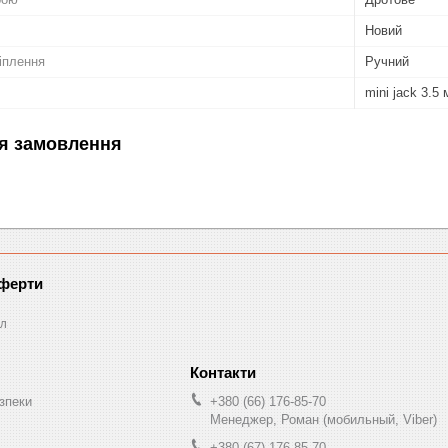
Новий
іплення
Ручний
mini jack 3.5
я замовлення
оферти
л
зпеки
+380 (66) 176-85-70
Менеджер, Роман (мобильный, Viber)
+380 (67) 176-85-70