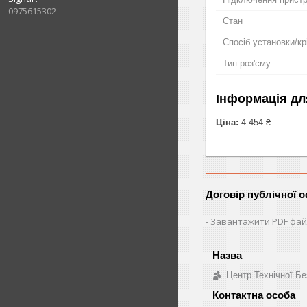
0975615302
Стан
Спосіб установки/кр
Тип роз'єму
Інформація дл
Ціна:
4 454 ₴
Договір публічної 
Завантажити PDF фай
Центр Технічної Бе