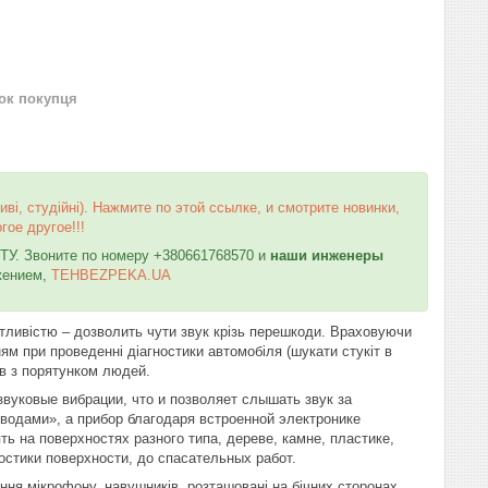
нок покупця
ві, студійні)
. Нажмите по этой ссылке, и смотрите новинки,
гое другое!!!
У. Звоните по номеру +380661768570 и
наши инженеры
жением,
TEHBEZPEKA.UA
ливістю – дозволить чути звук крізь перешкоди. Враховуючи
ям при проведенні діагностики автомобіля (шукати стукіт в
лів з порятунком людей.
звуковые вибрации, что и позволяет слышать звук за
оводами», а прибор благодаря встроенной электронике
 на поверхностях разного типа, дереве, камне, пластике,
ностики поверхности, до спасательных работ.
ння мікрофону, навушників, розташовані на бічних сторонах