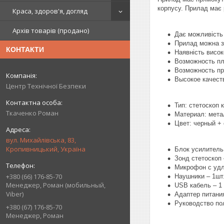
корпусу. Прилад має 
Краса, здоров'я, догляд
Архів товарів (продано)
Дає можливість
Прилад можна за
КОНТАКТИ
Наявність висо
Возможность пл
Возможность пр
Высокое качест
Центр Технічної Безпеки
Тип: стетоскоп
Ткаченко Роман
Материал: мета
Цвет: черный +
вул. Михайлівська, 83,
Кропивницький, Україна
Блок усилитель
Зонд стетоскоп 
Микрофон с удл
+380 (66) 176-85-70
Наушники – 1шт
Менеджер, Роман (мобильный,
USB кабель – 1 
Viber)
Адаптер питания
Руководство пол
+380 (67) 176-85-70
Менеджер, Роман