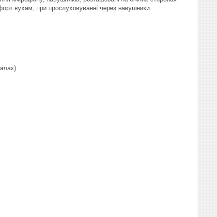
форт вухам, при прослуховуванні через навушники.
алах)