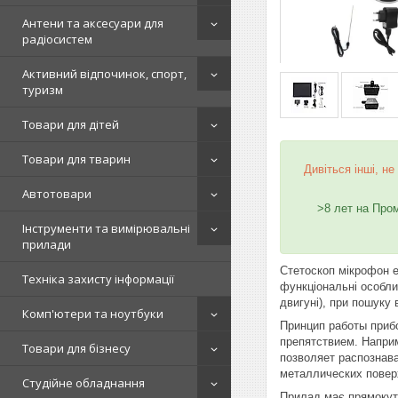
Антени та аксесуари для
радіосистем
Активний відпочинок, спорт,
туризм
Товари для дітей
Товари для тварин
Дивіться інші, не
Автотовари
>8 лет на Про
Інструменти та вимірювальні
прилади
Стетоскоп мікрофон 
Техніка захисту інформації
функціональні особли
двигуні), при пошуку 
Комп'ютери та ноутбуки
Принцип работы прибо
препятствием. Наприм
Товари для бізнесу
позволяет распознава
металлических поверх
Студійне обладнання
Прилад має прямокутн