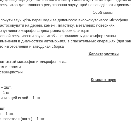
регулятор для плавного регулювання звуку, щоб не заподіювати диском
Особливості
 почути звук крізь перешкоди за допомогою високочутливого мікрофону
стосовувати на дереві, камені, пластику, металевих поверхнях
кочутливого мікрофона двох різних форм-факторів
авной регулировки звука, чтобы не причинять дискомфорт ушам
именения в диагностике автомобиля, в спасательных операциях (при зав
во изготовления и заводская сборка
Характеристики
 контактый микрофон и микрофон игла
лл и пластик
 серебристый
Комплектация
 – 1шт.
– 1 шт.
иняющей иглой – 1 шт.
.
шт.
 – 1 шт.
ьзователя (англ.) – 1 шт.