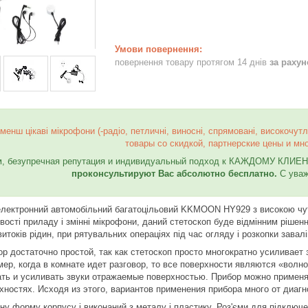
повернення товару протягом 14 днів
за раху
 менш цікаві
мікрофони (-радіо, петличні, виносні, спрямовані, високочутли
товары со скидкой, партнерские цены и мно
м, безупречная репутация и индивидуальный подход к КАЖДОМУ КЛИЕНТ
проконсультируют Вас абсолютно бесплатно.
С ува
електронний автомобільний багатоцільовий KKMOON HY929 з високою чут
вості приладу і змінні мікрофони, даний стетоскоп буде відмінним рішенн
витоків рідин, при рятувальних операціях під час огляду і розкопки зава
р достаточно простой, так как стетоскоп просто многократно усиливает 
ер, когда в комнате идет разговор, то все поверхности являются «волн
ть и усиливать звуки отражаемые поверхностью. Прибор можно применять
ностях. Исходя из этого, вариантов применения прибора много от диаг
у форму корпусу і виконаний з металу і пластику. Роз'єми для підключе