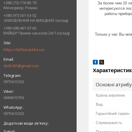
+380 (73) 176-85-70
За более чем 10 л
Менеджер, Роман
интересуются пос
работы прибора
+380 (97) 561-53-02
ЗАМОВЛЕННЯ НА ВИХІДНИХ (склад)
+380 (68) 461-07-63
ВАЙБЕР Прием заказов 24/7 (склад)
Только у нас Вы мо
https://tehbezpeka.ua
dvifm81@gmail.com
Характеристик
0975615302
Основні атриб
Країна виробник
0684610763
Вид
0975615302
Гарантійний термін
Спрямованість
Signal
Підключення прист