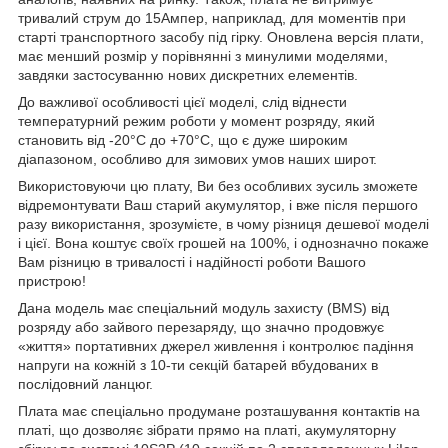
тривалий струм до 15Ампер, наприклад, для моментів при
старті транспортного засобу під гірку. Оновлена версія плати,
має менший розмір у порівнянні з минулими моделями,
завдяки застосуванню нових дискретних елементів.
До важливої особливості цієї моделі, слід віднести
температурний режим роботи у момент розряду, який
становить від -20°C до +70°C, що є дуже широким
діапазоном, особливо для зимових умов наших широт.
Використовуючи цю плату, Ви без особливих зусиль зможете
відремонтувати Ваш старий акумулятор, і вже після першого
разу використання, зрозумієте, в чому різниця дешевої моделі
і цієї. Вона коштує своїх грошей на 100%, і однозначно покаже
Вам різницю в тривалості і надійності роботи Вашого
пристрою!
Дана модель має спеціальний модуль захисту (BMS) від
розряду або зайвого перезаряду, що значно продовжує
«життя» портативних джерел живлення і контролює падіння
напруги на кожній з 10-ти секцій батарей вбудованих в
послідовний ланцюг.
Плата має спеціально продумане розташування контактів на
платі, що дозволяє зібрати прямо на платі, акумуляторну