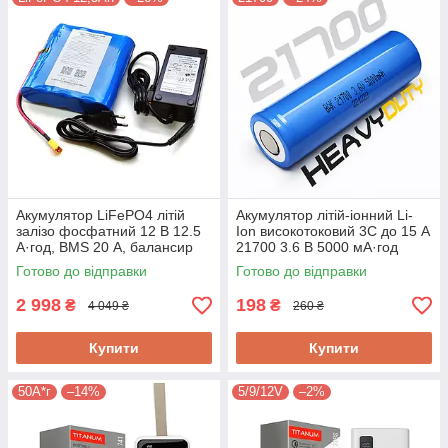
Акумулятор LiFePO4 літій
Акумулятор літій-іонний Li-
залізо фосфатний 12 В 12.5
Ion високотоковий 3C до 15 А
А·год, BMS 20 А, балансир
21700 3.6 В 5000 мА·год
батарей + зарядний NNAT-
NNAT-N21700CG-50,
Готово до відправки
Готово до відправки
12012500LFP
РЕАЛЬНА ємність!
2 998
198
₴
₴
4 049 ₴
260 ₴
Купити
Купити
50A*г
–14%
5/9/12V
–2%