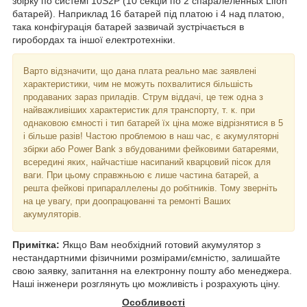
збірку по системі 10S2P (10 секцій по 2 спаралеленных LiIon
батарей). Наприклад 16 батарей під платою і 4 над платою,
така конфігурація батарей зазвичай зустрічається в
гиробордах та іншої електротехніки.
Варто відзначити, що дана плата реально має заявлені
характеристики, чим не можуть похвалитися більшість
продаваних зараз приладів. Струм віддачі, це теж одна з
найважливіших характеристик для транспорту, т. к. при
однаковою ємності і тип батарей їх ціна може відрізнятися в 5
і більше разів! Частою проблемою в наш час, є акумуляторні
збірки або Power Bank з вбудованими фейковими батареями,
всередині яких, найчастіше насипаний кварцовий пісок для
ваги. При цьому справжньою є лише частина батарей, а
решта фейкові припараллелены до робітників. Тому зверніть
на це увагу, при доопрацюванні та ремонті Ваших
акумуляторів.
Примітка:
Якщо Вам необхідний готовий акумулятор з
нестандартними фізичними розмірами/ємністю, залишайте
свою заявку, запитання на електронну пошту або менеджера.
Наші інженери розглянуть цю можливість і розрахують ціну.
Особливості