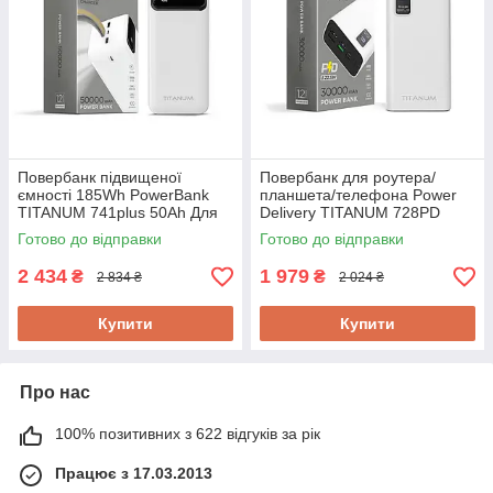
Повербанк підвищеної
Повербанк для роутера/
ємності 185Wh PowerBank
планшета/телефона Power
TITANUM 741plus 50Ah Для
Delivery TITANUM 728PD
телефона/інтернет
30Ah 5, 9, 12 V. Оригінал!
Готово до відправки
Готово до відправки
обладнання Оригінал!
2 434
1 979
₴
₴
2 834 ₴
2 024 ₴
Купити
Купити
Про нас
100% позитивних з 622 відгуків за рік
Працює з 17.03.2013