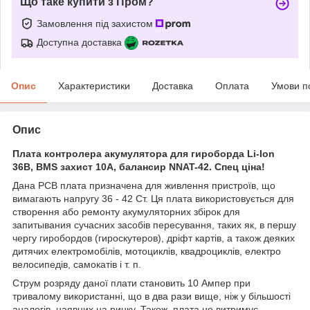
Що таке купити з Пром?
Замовлення під захистом
Доступна доставка
Опис
Характеристики
Доставка
Оплата
Умови п
Опис
Плата контролера акумулятора для гироборда Li-Ion
36В, BMS захист 10А, балансир NNAT-42. Спец ціна!
Дана PCB плата призначена для живлення пристроїв, що
вимагають напругу 36 - 42 Ст. Ця плата використовується для
створення або ремонту акумуляторних збірок для
запитывания сучасних засобів пересування, таких як, в першу
чергу гиробордов (гироскутеров), дріфт картів, а також деяких
дитячих електромобілів, мотоциклів, квадроциклів, електро
велосипедів, самокатів і т. п.
Струм розряду даної плати становить 10 Ампер при
тривалому використанні, що в два рази вище, ніж у більшості
аналогів, наявних на ринку. Також, плата не витримує