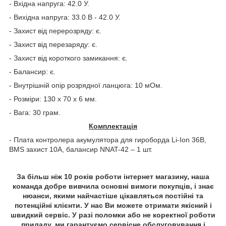
- Вхідна напруга: 42.0 У.
- Вихідна напруга: 33.0 В - 42.0 У.
- Захист від перерозряду: є.
- Захист від перезаряду: є.
- Захист від короткого замикання: є.
- Балансир: є.
- Внутрішній опір розрядної ланцюга: 10 мОм.
- Розміри: 130 х 70 х 6 мм.
- Вага: 30 грам.
Комплектація
- Плата контролера акумулятора для гироборда Li-Ion 36В,
BMS захист 10А, балансир NNAT-42 – 1 шт.
За більш ніж 10 років роботи інтернет магазину, наша
команда добре вивчила основні вимоги покупців, і знає
нюанси, якими найчастіше цікавляться постійні та
потенційні клієнти. У нас Ви можете отримати якісний і
швидкий сервіс. У разі поломки або не коректної роботи
приладу, ми гарантуємо сервісне обслуговування і