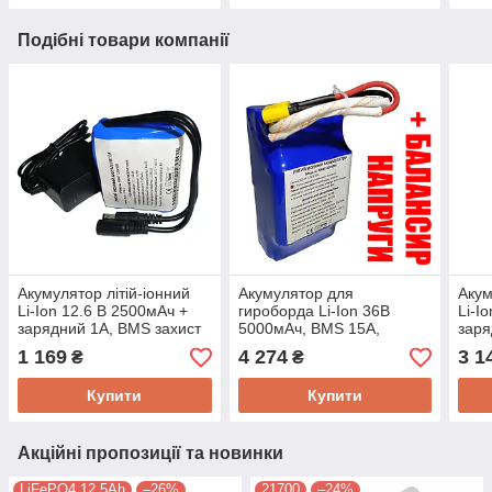
Подібні товари компанії
Акумулятор літій-іонний
Акумулятор для
Акум
Li-Ion 12.6 В 2500мАч +
гироборда Li-Ion 36В
Li-I
зарядний 1А, BMS захист
5000мАч, BMS 15А,
заря
3А, NNAT-1202500,
балансування батарей,
3А, 
1 169
4 274
3 1
₴
₴
РЕАЛЬНА ємність!
NNAT-4205000B,
РЕАЛ
РЕАЛЬНА ємність!
Купити
Купити
Акційні пропозиції та новинки
LiFePO4 12,5Ah
–26%
21700
–24%