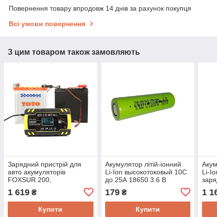
Повернення товару впродовж 14 днів за рахунок покупця
Всі умови повернення
З цим товаром також замовляють
Зарядний пристрій для
Акумулятор літій-іонний
Акум
авто акумуляторів
Li-Ion высокотоковый 10C
Li-I
FOXSUR 200,
до 25А 18650 3.6 В
заря
інтелектуальний контроль,
2500мАч NNAT-
3А, 
1 619
179
1 1
₴
₴
режим відновлення
INR18650HP, РЕАЛЬНА
РЕАЛ
батарей
ємність!
Купити
Купити