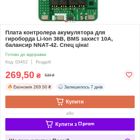
Плата контролера акумулятора для
гироборда Li-Ion 36В, BMS захист 10А,
балансир NNAT-42. Спец ціна!
Готово до відправки
Код: 03452
Роздріб
269,50
₴
539 ₴
Економія
269.50 ₴
Залишилось
7 днів
Купити
або
Купити з