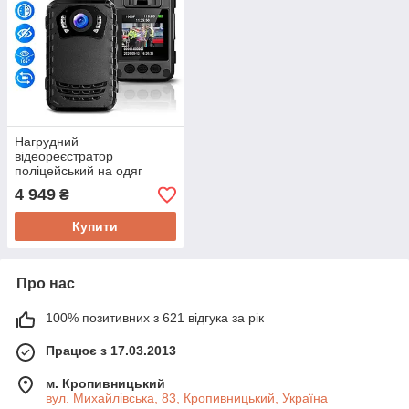
Нагрудний
відеореєстратор
поліцейський на одяг
Boblov N9, 1296P, 165
4 949
₴
градусів, потужний АКБ
2600 мАч Оригінал!
Купити
Про нас
100% позитивних з 621 відгука за рік
Працює з 17.03.2013
м. Кропивницький
вул. Михайлівська, 83, Кропивницький, Україна