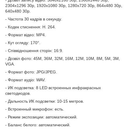
2304х1296 30р, 1920х1080 30р, 1280х720 30р, 864х480 30р,
640х480 30р.
- Частота 30 кадрів в секунду.
- Кодек стиснення: H. 264.
- Формат відео: MP4.
- Кут огляду: 170°.
- Співвідношення сторін: 16:9.
- Дозвіл фото: 45М, 36М, 32М, 16М, 12M, 10M, 8M, 5M, 3M,
VGA.
- Формат фото: JPG/JPEG.
- Формат аудіо: WAV.
- ИК подсветка: 8 LED встроенных инфракрасных
светодиодов.
- Дальность ИК подсветки: 10-15 метров.
- Встроенный микрофон: есть.
- Режим экспозиции: автоматический.
- Баланс белого: автоматический.