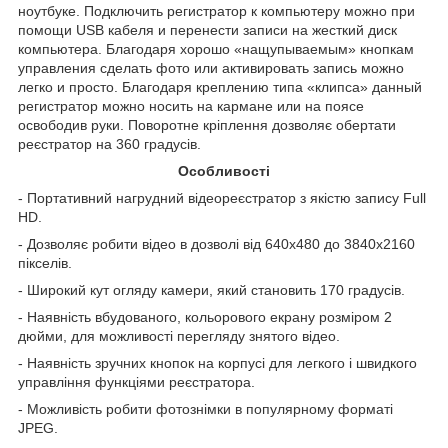
ноутбуке. Подключить регистратор к компьютеру можно при
помощи USB кабеля и перенести записи на жесткий диск
компьютера. Благодаря хорошо «нащупываемым» кнопкам
управления сделать фото или активировать запись можно
легко и просто. Благодаря креплению типа «клипса» данный
регистратор можно носить на кармане или на поясе
освободив руки. Поворотне кріплення дозволяє обертати
реєстратор на 360 градусів.
Особливості
- Портативний нагрудний відеореєстратор з якістю запису Full
HD.
- Дозволяє робити відео в дозволі від 640х480 до 3840х2160
пікселів.
- Широкий кут огляду камери, який становить 170 градусів.
- Наявність вбудованого, кольорового екрану розміром 2
дюйми, для можливості перегляду знятого відео.
- Наявність зручних кнопок на корпусі для легкого і швидкого
управління функціями реєстратора.
- Можливість робити фотознімки в популярному форматі
JPEG.