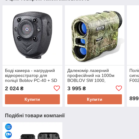
Боді камера - нагрудний
Далекомір лазерний
Полі
відеореєстратор для
професійний на 1000м
сигн
поліції Boblov PC-40 + SD
BOBLOV SW 1000,
F002
16Гб, 1080P, 4 години
оптичний вимірювач кута,
воль
2 024
3 995
₴
₴
автономної зйомки
відстані, швидкості
899
Купити
Купити
Подібні товари компанії