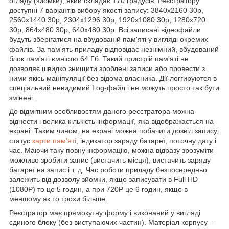
огляду (зйомки), який складає 170 градусів. Реєстратору
доступні 7 варіантів вибору якості запису: 3840х2160 30р,
2560х1440 30р, 2304х1296 30р, 1920х1080 30р, 1280х720
30р, 864х480 30р, 640х480 30р. Всі записані відеофайли
будуть зберігатися на вбудованій пам'яті у вигляді окремих
файлів. За пам'ять приладу відповідає незнімний, вбудований
блок пам'яті ємністю 64 Гб. Такий пристрій пам'яті не
дозволяє швидко знищити зроблені записи або провести з
ними якісь маніпуляції без відома власника. Дії логгируются в
спеціальний невидимий Log-файл і не можуть просто так бути
змінені.
До відмітним особливостям даного реєстратора можна
віднести і велика кількість інформації, яка відображається на
екрані. Таким чином, на екрані можна побачити дозвіл запису,
статус
карти пам'яті
, індикатор заряду батареї, поточну дату і
час. Маючи таку повну інформацію, можна відразу зрозуміти
можливо зробити запис (вистачить місця), вистачить заряду
батареї на запис і т. д. Час роботи приладу безпосередньо
залежить від дозволу зйомки, якщо записувати в Full HD
(1080P) то це 5 годин, а при 720Р це 6 годин, якщо в
меншому як то трохи більше.
Реєстратор має прямокутну форму і виконаний у вигляді
єдиного блоку (без виступаючих частин). Матеріал корпусу –