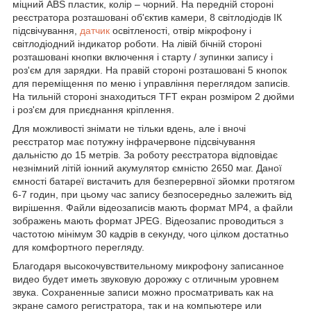
міцний ABS пластик, колір – чорний. На передній стороні
реєстратора розташовані об'єктив камери, 8 світлодіодів ІК
підсвічування,
датчик
освітленості, отвір мікрофону і
світлодіодний індикатор роботи. На лівій бічній стороні
розташовані кнопки включення і старту / зупинки запису і
роз'єм для зарядки. На правій стороні розташовані 5 кнопок
для переміщення по меню і управління переглядом записів.
На тильній стороні знаходиться TFT екран розміром 2 дюйми
і роз'єм для приєднання кріплення.
Для можливості знімати не тільки вдень, але і вночі
реєстратор має потужну інфрачервоне підсвічування
дальністю до 15 метрів. За роботу реєстратора відповідає
незнімний літій іонний акумулятор ємністю 2650 маг. Даної
ємності батареї вистачить для безперервної зйомки протягом
6-7 годин, при цьому час запису безпосередньо залежить від
вирішення. Файли відеозаписів мають формат MP4, а файли
зображень мають формат JPEG. Відеозапис проводиться з
частотою мінімум 30 кадрів в секунду, чого цілком достатньо
для комфортного перегляду.
Благодаря высокочувствительному микрофону записанное
видео будет иметь звуковую дорожку с отличным уровнем
звука. Сохраненные записи можно просматривать как на
экране самого регистратора, так и на компьютере или