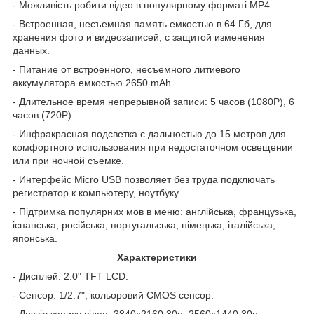
- Можливість робити відео в популярному форматі MP4.
- Встроенная, несъемная память емкостью в 64 Гб, для
хранения фото и видеозаписей, с защитой изменения
данных.
- Питание от встроенного, несъемного литиевого
аккумулятора емкостью 2650 mAh.
- Длительное время непрерывной записи: 5 часов (1080P), 6
часов (720P).
- Инфракрасная подсветка с дальностью до 15 метров для
комфортного использования при недостаточном освещении
или при ночной съемке.
- Интерфейс Micro USB позволяет без труда подключать
регистратор к компьютеру, ноутбуку.
- Підтримка популярних мов в меню: англійська, французька,
іспанська, російська, португальська, німецька, італійська,
японська.
Характеристики
- Дисплей: 2.0" TFT LCD.
- Сенсор: 1/2.7", кольоровий CMOS сенсор.
- Дозвіл запису відео: 3840х2160 30р, 2560х1440 30р,