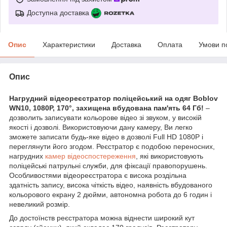
Доступна доставка
Опис
Характеристики
Доставка
Оплата
Умови п
Опис
Нагрудний відеореєстратор поліцейський на одяг Boblov
WN10, 1080P, 170°, захищена вбудована пам'ять 64 Гб!
–
дозволить записувати кольорове відео зі звуком, у високій
якості і дозволі. Використовуючи дану камеру, Ви легко
зможете записати будь-яке відео в дозволі Full HD 1080P і
переглянути його згодом. Реєстратор є подобою переносних,
нагрудних
камер відеоспостереження
, які використовують
поліцейські патрульні служби, для фіксації правопорушень.
Особливостями відеореєстратора є висока роздільна
здатність запису, висока чіткість відео, наявність вбудованого
кольорового екрану 2 дюйми, автономна робота до 6 годин і
невеликий розмір.
До достоїнств реєстратора можна віднести широкий кут