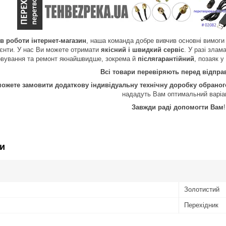
ів роботи інтернет-магазин
, наша команда добре вивчив основні вимоги 
лієнти. У нас Ви можете отримати
якісний і швидкий сервіс
. У разі злам
овування та ремонт якнайшвидше, зокрема й
післягарантійний
, позаяк у
Всі товари перевіряють перед відпр
можете замовити додаткову індивідуальну технічну доробку обрано
нададуть Вам оптимальний варіа
Завжди раді допомогти Вам
!
и
Золотистий
Перехідник