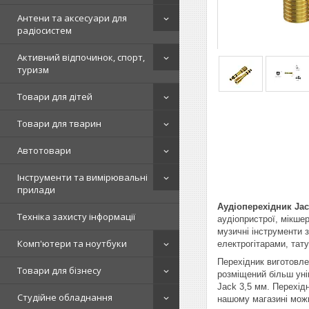
Антени та аксесуари для
радіосистем
Активний відпочинок, спорт,
туризм
Товари для дітей
Товари для тварин
Автотовари
Інструменти та вимірювальні
прилади
Аудіоперехідник
Jac
Техніка захисту інформації
аудіопристрої, мікше
музичні інструменти 
Комп'ютери та ноутбуки
електрогітарами, тат
Перехідник виготовлен
Товари для бізнесу
розміщений більш уні
Jack 3,5 мм. Перехідн
Студійне обладнання
нашому магазині можна