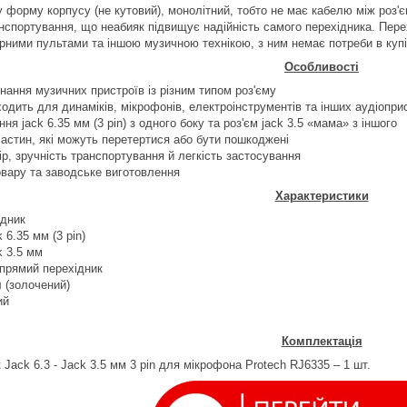
 форму корпусу (не кутовий), монолітний, тобто не має кабелю між роз
нспортування, що неабияк підвищує надійність самого перехідника. Пер
рними пультами та іншою музичною технікою, з ним немає потреби в купі к
Особливості
нання музичних пристроїв із різним типом роз'єму
одить для динаміків, мікрофонів, електроінструментів та інших аудіопри
ня jack 6.35 мм (3 pin) з одного боку та роз'єм jack 3.5 «мама» з іншого
астин, які можуть перетертися або бути пошкоджені
р, зручність транспортування й легкість застосування
овару та заводське виготовлення
Характеристики
ідник
 6.35 мм (3 pin)
k 3.5 мм
 прямий перехідник
 (золочений)
ий
Комплектація
к
Jack
6.3 -
Jack
3.5 мм 3
pin
для мікрофона
Protech
RJ
6335 – 1 шт.