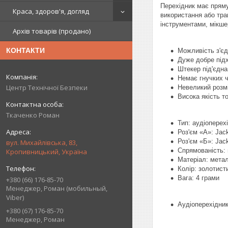
Перехідник має пряму
Краса, здоров'я, догляд
використання або тра
інструментами, мікше
Архів товарів (продано)
КОНТАКТИ
Можливість з'єд
Дуже добре підх
Штекер під'єднан
Немає гнучких ч
Центр Технічної Безпеки
Невеликий розмі
Висока якість т
Ткаченко Роман
Тип: аудіоперех
Роз'єм «А»: Jack
Роз'єм «Б»: Jac
вул. Михайлівська, 83,
Спрямованість:
Кропивницький, Україна
Матеріал: метал
Колір: золотист
Вага: 4 грами
+380 (66) 176-85-70
Менеджер, Роман (мобильный,
Viber)
Аудіоперехідни
+380 (67) 176-85-70
Менеджер, Роман