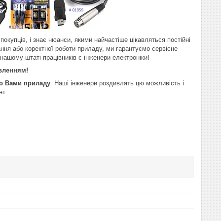
покупців, і знає нюанси, якими найчастіше цікавляться постійні
ання або коректної роботи приладу, ми гарантуємо сервісне
 нашому штаті працівників є інженери електроніки!
авленням!
го Вами приладу
. Наші інженери роздивлять цю можливість і
нт.