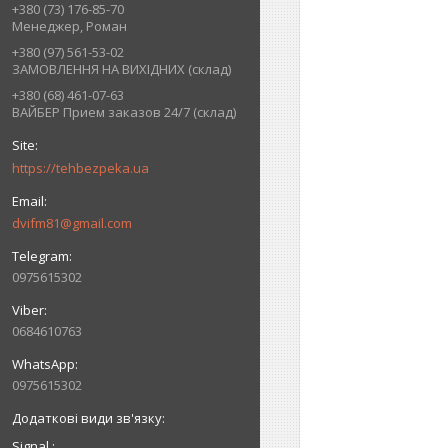
+380 (73) 176-85-70
Менеджер, Роман
+380 (97) 561-53-02
ЗАМОВЛЕННЯ НА ВИХІДНИХ (склад)
+380 (68) 461-07-63
ВАЙБЕР Прием заказов 24/7 (склад)
https://tehbezpeka.ua
dvifm81@gmail.com
0975615302
0684610763
0975615302
Signal