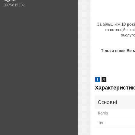
0975615302
За більш ніж
10 рок
та потенційні к
обслуг
Тільки в нас Ви 
Характеристик
Основні
Колір
Тип