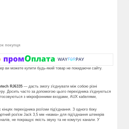
нок покупця
пер ви можете купити будь-який товар не покидаючи сайту.
otech
RJ
6335
— дасть змогу з'єднувати між собою різні
туру. Досить часто за допомогою цього перехідника з'єднуються
астосовуються з мікрофонними входами, AUX кабелями,
 кінцях перехідника роз'єми під'єднання. З одного боку
артний роз'єм Jack 3,5 мм «мама» для під'єднання штекерів
налів, не покращує якість звуку та не комутує канали. У