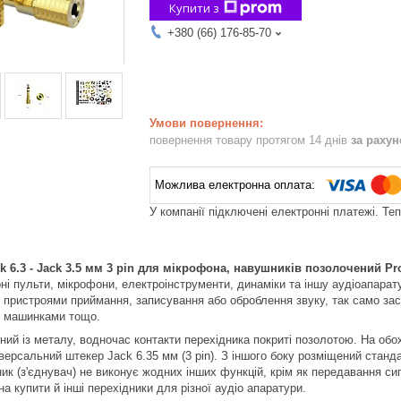
Купити з
+380 (66) 176-85-70
повернення товару протягом 14 днів
за раху
У компанії підключені електронні платежі. Те
k
6.3 -
Jack
3.5 мм 3
pin
для мікрофона, навушників позолочений
Pr
рні пульти, мікрофони, електроінструменти, динаміки та іншу аудіоапара
з пристроями приймання, записування або оброблення звуку, так само з
у машинками тощо.
ий із металу, водночас контакти перехідника покриті позолотою. На обох
версальний штекер Jack 6.35 мм (3 pin). З іншого боку розміщений станд
ик (з'єднувач) не виконує жодних інших функцій, крім як передавання сиг
 купити й інші перехідники для різної аудіо апаратури.