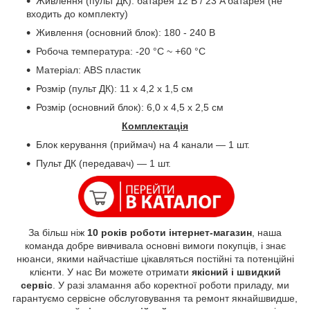
Живлення (пульт ДК): батарея 12 В / 23 A батарея (не
входить до комплекту)
Живлення (основний блок): 180 - 240 В
Робоча температура: -20 °C ~ +60 °C
Матеріал: ABS пластик
Розмір (пульт ДК): 11 х 4,2 х 1,5 см
Розмір (основний блок): 6,0 x 4,5 x 2,5 см
Комплектація
Блок керування (приймач) на 4 канали — 1 шт.
Пульт ДК (передавач) — 1 шт.
За більш ніж
10 років роботи інтернет-магазин
, наша
команда добре вивчивала основні вимоги покупців, і знає
нюанси, якими найчастіше цікавляться постійні та потенційні
клієнти. У нас Ви можете отримати
якісний і швидкий
сервіс
. У разі зламання або коректної роботи приладу, ми
гарантуємо сервісне обслуговування та ремонт якнайшвидше,