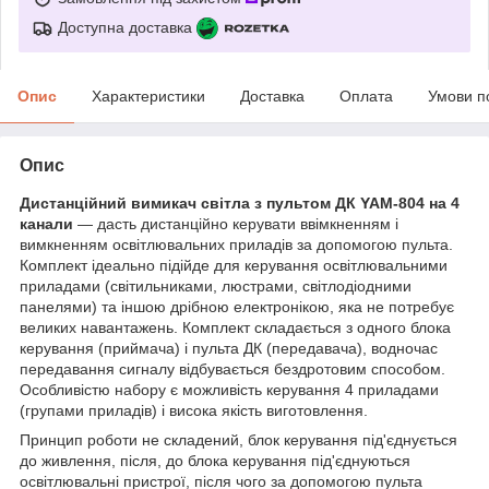
Доступна доставка
Опис
Характеристики
Доставка
Оплата
Умови п
Опис
Дистанційний вимикач світла з пультом ДК YAM-804 на 4
канали
— дасть дистанційно керувати ввімкненням і
вимкненням освітлювальних приладів за допомогою пульта.
Комплект ідеально підійде для керування освітлювальними
приладами (світильниками, люстрами, світлодіодними
панелями) та іншою дрібною електронікою, яка не потребує
великих навантажень. Комплект складається з одного блока
керування (приймача) і пульта ДК (передавача), водночас
передавання сигналу відбувається бездротовим способом.
Особливістю набору є можливість керування 4 приладами
(групами приладів) і висока якість виготовлення.
Принцип роботи не складений, блок керування під'єднується
до живлення, після, до блока керування під'єднуються
освітлювальні пристрої, після чого за допомогою пульта