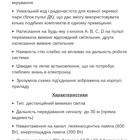
керування
Унікальний код і радіочастота для кожної окремої
пари (блок пульт ДК), що дає змогу використовувати
кілька подібних комплектів в одному приміщенні
Натискання на будь-яку з кнопок A, B, С,
D
на пульті
перемикача вимкне відповідний світильник, друге
натискання вимкне світильник
Наявність стін слабко не впливає на дальність роботи
системи
Швидке та легке встановлення, що не потребує
глибоких знань в електроніці
Зрозуміла схема під'єднання зображена на корпусі
приладу
Характеристики
Тип: дистанційний вимикач світла
Дальність передавання сигналу: до 30 м (пряма
видимість)
Навантаження на канал: люмінесцентна лампа (600
Вт), енергоощадна лампа (300 Вт)