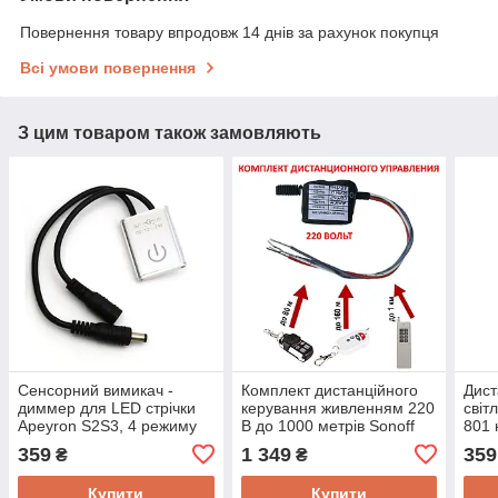
Повернення товару впродовж 14 днів за рахунок покупця
Всі умови повернення
З цим товаром також замовляють
Сенсорний вимикач -
Комплект дистанційного
Дист
диммер для LED стрічки
керування живленням 220
світ
Apeyron S2S3, 4 режиму
В до 1000 метрів Sonoff
801 
роботи на вибір
RF 433 МГц, MY Gadget
359
1 349
359
₴
₴
433M/220V
Купити
Купити