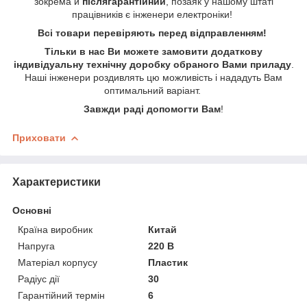
зокрема й
післягарантійний
, позаяк у нашому штаті
працівників є інженери електроніки!
Всі товари перевіряють перед відправленням!
Тільки в нас Ви можете замовити додаткову
індивідуальну технічну доробку обраного Вами приладу
.
Наші інженери роздивлять цю можливість і нададуть Вам
оптимальний варіант.
Завжди раді допомогти Вам
!
Приховати
Характеристики
Основні
Країна виробник
Китай
Напруга
220 В
Матеріал корпусу
Пластик
Радіус дії
30
Гарантійний термін
6