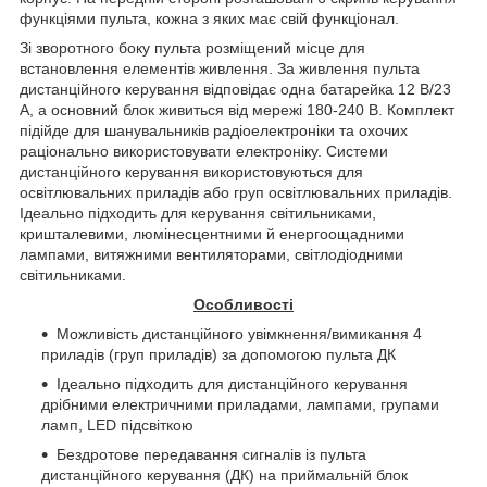
функціями пульта, кожна з яких має свій функціонал.
Зі зворотного боку пульта розміщений місце для
встановлення елементів живлення. За живлення пульта
дистанційного керування відповідає одна батарейка 12 В/23
A, а основний блок живиться від мережі 180-240 В. Комплект
підійде для шанувальників радіоелектроніки та охочих
раціонально використовувати електроніку. Системи
дистанційного керування використовуються для
освітлювальних приладів або груп освітлювальних приладів.
Ідеально підходить для керування світильниками,
кришталевими, люмінесцентними й енергоощадними
лампами, витяжними вентиляторами, світлодіодними
світильниками.
Особливості
Можливість дистанційного увімкнення/вимикання 4
приладів (груп приладів) за допомогою пульта ДК
Ідеально підходить для дистанційного керування
дрібними електричними приладами, лампами, групами
ламп,
LED
підсвіткою
Бездротове передавання сигналів із пульта
дистанційного керування (ДК) на приймальній блок