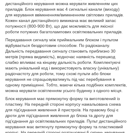
дистанційного керування можна керувати живленням цих
приладів. Блок керування має 4 сигнальні канали (виходу)
для керування ввімкненням/вимкненням світлових приладів.
Кожен канал дистанційного вимикача має великий запас
потужності (800-900 Вт), що дає можливість для якісної
роботи потужних багатолампових освітлювальних приладів.
Передавання сигналу між приймальним блоком і пультом
відбувається бездротовим способом. По радіоканалу.
Дальність передавання сигналу становить приблизно 30
метрів (пряма видимість), водночас наявність перешкод
слабко впливає на кінцеву дальність роботи. Комплектуючі
мають унікальний код і використовують власну (унікальну)
радіочастоту для роботи, тому схожі пульти або блоки
керування не спрацьовуватимуть під час перебування в
одному приміщенні. Тобто, маючи кілька подібних комплектів,
можна керувати освітленням усього будинку з одного місця.
Блок керування має прямокутну форму та виготовлений із
пластику. На передній стороні корпусу намальована схема
для під'єднання живлення й пристроїв. На правому боці є
дроти для під'єднання живлення до блока та дроту для
під'єднання до освітлювальних приладів. Пульт дистанційного
керування має витягнуту прямокутну форму та пластиковий
корпус. На передній стороні розташовані 6 скринь керування