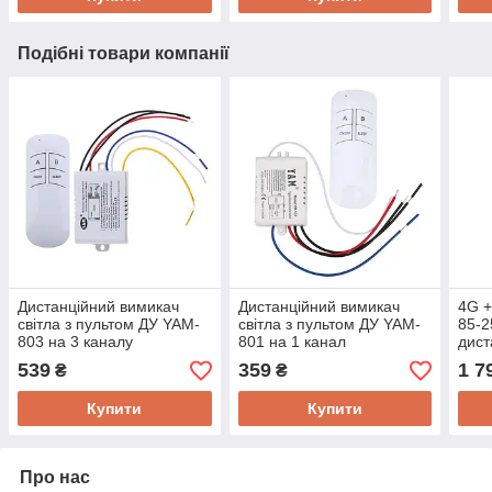
Подібні товари компанії
Дистанційний вимикач
Дистанційний вимикач
4G 
світла з пультом ДУ YAM-
світла з пультом ДУ YAM-
85-2
803 на 3 каналу
801 на 1 канал
дист
обл
539
359
1 7
₴
₴
Mum
Купити
Купити
Про нас