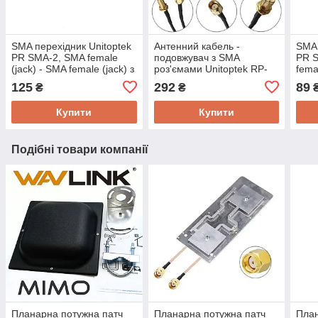
SMA перехідник Unitoptek
Антенний кабель -
SMA 
PR SMA-2, SMA female
подовжувач з SMA
PR S
(jack) - SMA female (jack) з
роз'ємами Unitoptek RP-
fema
штирьком з одного боку
SMA-3, довжиною 3 метри
обох
125
292
89
₴
₴
Купити
Купити
Подібні товари компанії
Планарна потужна патч
Планарна потужна патч
План