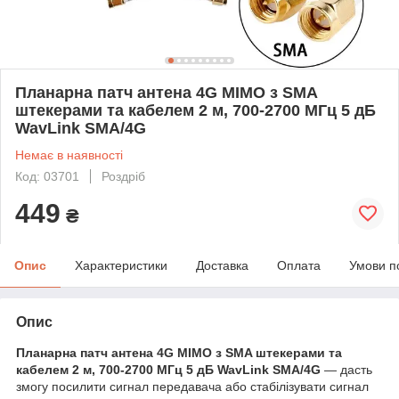
Планарна патч антена 4G MIMO з SMA
штекерами та кабелем 2 м, 700-2700 МГц 5 дБ
WavLink SMA/4G
Немає в наявності
Код: 03701
Роздріб
449
₴
Опис
Характеристики
Доставка
Оплата
Умови п
Опис
Планарна патч антена 4G MIMO з SMA штекерами та
кабелем 2 м, 700-2700 МГц 5 дБ WavLink SMA/4G
— дасть
змогу посилити сигнал передавача або стабілізувати сигнал