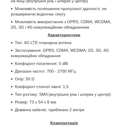
на кінці (внутрішня різь і штирек у центрі)
Можливість поліпшення пропускної здатності, не
розширюючи водночас смугу
Можливість використання з GPRS, CDMA, WCDMA,
2G, 3G і 4G комунікаційним обладнанням
Характеристики
Тип: 4G LTE планарна антена
Застосування: GPRS, CDMA, WCDMA, 2G, 3G, 4G
комунікаційне обладнання
Коефіцієнт посилення: 5 d
B
i
Діапазон частот: 700 - 2700 МГц
Опір: 50 Ω
Коефіцієнт стоячої хвилі: 1,5
Тип роз'єму: SMA (внутрішня різь і штирек у центрі)
Розмір: 73 х 54 х 8 мм
Довжина кабелю: приблизно 2 метри
Комплектація