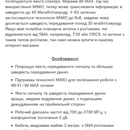
поліпшуються якості спектра. Мережа Wi MAX, під час
використання MIMO, тепер може транслювати інформацію зі
швидкістю до 40 Мегабіт/секунду. У 4G антенах
застосовується технологія MIMO до 8x8, завдяки чому
досягається швидкість передавання понад 35 мгабіт/секунду.
Якщо вам потрібна планарна антена з роз'ємами, які
відрізняються від
SMA
, наприклад, TS9 або CRC9, то антени з
таким типом роз'ємом, так само можна купити в нашому
інтернет-магазині.
Особливості
Покращує якість передаваного сигналу та збільшує
швидкість передавання даних
Підтримка технології
MIMO
для поліпшення роботи з
WI
-
FI
і Wi MAX сетами
Якість сигналу та швидкість передавання даних
краща, завдяки кодуванню даних, з подальшим
декодуванням на приймальній стороні
Робочий діапазон частот від 700 до 2700 МГц, з
коефіцієнтом посилення 5 дБ
Кабель завдовжки майже 2 метри, з
SMA
роз'ємами