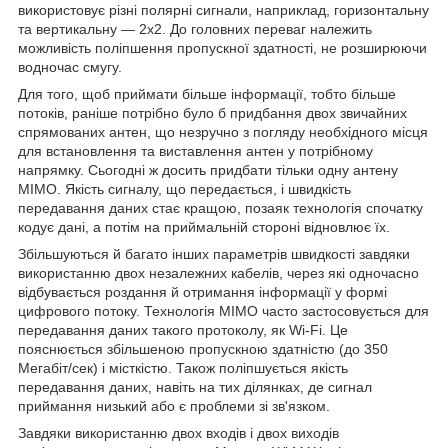
використовує різні полярні сигнали, наприклад, горизонтальну
та вертикальну — 2х2. До головних переваг належить
можливість поліпшення пропускної здатності, не розширюючи
водночас смугу.
Для того, щоб приймати більше інформації, тобто більше
потоків, раніше потрібно було б придбання двох звичайних
спрямованих антен, що незручно з погляду необхідного місця
для встановлення та виставлення антен у потрібному
напрямку. Сьогодні ж досить придбати тільки одну антену
MIMO. Якість сигналу, що передається, і швидкість
передавання даних стає кращою, позаяк технологія спочатку
кодує дані, а потім на приймальній стороні відновлює їх.
Збільшуються й багато інших параметрів швидкості завдяки
використанню двох незалежних кабелів, через які одночасно
відбувається роздання й отримання інформації у формі
цифрового потоку. Технологія MIMO часто застосовується для
передавання даних такого протоколу, як Wi-Fi. Це
пояснюється збільшеною пропускною здатністю (до 350
Мегабіт/сек) і місткістю. Також поліпшується якість
передавання даних, навіть на тих ділянках, де сигнал
приймання низький або є проблеми зі зв'язком.
Завдяки використанню двох входів і двох виходів