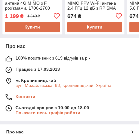
антена 4G MIMO з F
MIMO FPV Wi-Fi антена
MIMO
роз'ємами, 1700-2700
2.4 ГГц 12 дБ з RP SMA
5.8 
МГц 18 дБ WavLink F/4G.
роз'ємами WavLink 2.4G-
роз'
1 199
674
674
₴
₴
1 349 ₴
Універсальне під'єднання
RP SMA
RP 
Купити
Купити
Про нас
100% позитивних з 619 відгуків за рік
Працює з 17.03.2013
м. Кропивницький
вул. Михайлівська, 83, Кропивницький, Україна
Контакти
Сьогодні працює з 10:00 до 18:00
Показати весь графік роботи
Про нас