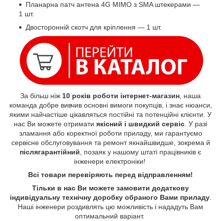
Планарна патч антена 4G MIMO з SMA штекерами —
1 шт.
Двосторонній скотч для кріплення — 1 шт.
За більш ніж
10 років роботи інтернет-магазин
, наша
команда добре вивчив основні вимоги покупців, і знає нюанси,
якими найчастіше цікавляться постійні та потенційні клієнти. У
нас Ви можете отримати
якісний і швидкий сервіс
. У разі
зламання або коректної роботи приладу, ми гарантуємо
сервісне обслуговування та ремонт якнайшвидше, зокрема й
післягарантійний
, позаяк у нашому штаті працівників є
інженери електроніки!
Всі товари перевіряють перед відправленням!
Тільки в нас Ви можете замовити додаткову
індивідуальну технічну доробку обраного Вами приладу
.
Наші інженери роздивлять цю можливість і нададуть Вам
оптимальний варіант.