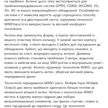
на приймачі. Антени цього типу застосовуються для
прийомопередавальних систем GPRS, CDMA, WCDMA, 2G,
3G, 4G та іншого комунікаційного обладнання. Особливістю
системи є її невисока вартість щодо спрощеного способу
кріплення (на двосторонній скотч), підтримка технології
MIMO
простота використання та високий коефіцієнт
посилення.
Антена має прямокутну форму, а корпус виготовлений із
міцного пластику білого кольору. У нижній частині корпусу
міститься отвір, з якого виходить 2 кабелі для під'єднання до
обладнання. Кабелі, що виходять із корпусу незнімні, а
розпаяні на платі, всередині корпусу антени. Довжина
кожного кабелю становить приблизно 2 метри, водночас
кожен із кабелів має на кінці
SMA
роз'єм із внутрішньою різзю і
штирком у центрі. Антена підтримує технологію
MIMO
, що дає
змогу зменшити кількість антен, зберігши високий рівень
передавання даних.
Технологія передавання MIMO (англ. Multiple Input Multiple
Output) дає змогу приймати одночасно більше потоків за
мінімальної кількості антен. Антена з технологією MIMO
містить в одному корпусі відразу два набори
випромінювальних елементів, так званих «патчів», кожен із
яких під'єднаний до окремого гнізду. Ця технологія