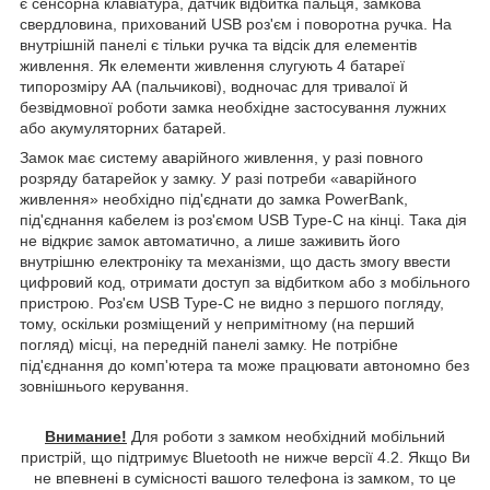
є сенсорна клавіатура, датчик відбитка пальця, замкова
свердловина, прихований
USB
роз'єм і поворотна ручка. На
внутрішній панелі є тільки ручка та відсік для елементів
живлення. Як елементи живлення слугують 4 батареї
типорозміру АА (пальчикові), водночас для тривалої й
безвідмовної роботи замка необхідне застосування лужних
або акумуляторних батарей.
Замок має систему аварійного живлення, у разі повного
розряду батарейок у замку. У разі потреби «аварійного
живлення» необхідно під'єднати до замка
PowerBank
,
під'єднання кабелем із роз'ємом USB Type-C на кінці. Така дія
не відкриє замок автоматично, а лише заживить його
внутрішню електроніку та механізми, що дасть змогу ввести
цифровий код, отримати доступ за відбитком або з мобільного
пристрою. Роз'єм USB Type-C не видно з першого погляду,
тому, оскільки розміщений у непримітному (на перший
погляд) місці, на передній панелі замку. Не потрібне
під'єднання до комп'ютера та може працювати автономно без
зовнішнього керування.
Внимание!
Для роботи з замком необхідний мобільний
пристрій, що підтримує
Bluetooth не нижче версії 4.2.
Якщо Ви
не впевнені в сумісності вашого телефона із замком, то це