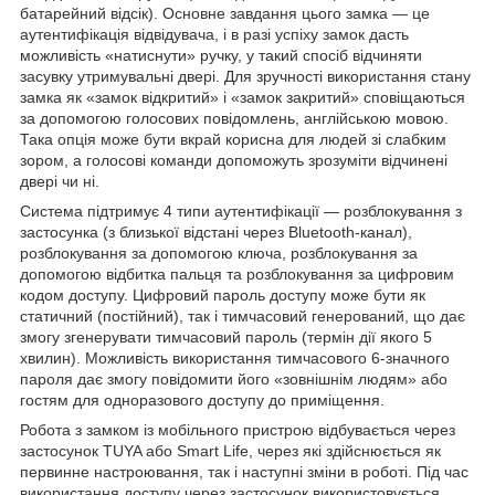
батарейний відсік). Основне завдання цього замка — це
аутентифікація відвідувача, і в разі успіху замок дасть
можливість «натиснути» ручку, у такий спосіб відчиняти
засувку утримувальні двері. Для зручності використання стану
замка як «замок відкритий» і «замок закритий» сповіщаються
за допомогою голосових повідомлень, англійською мовою.
Така опція може бути вкрай корисна для людей зі слабким
зором, а голосові команди допоможуть зрозуміти відчинені
двері чи ні.
Система підтримує 4 типи аутентифікації — розблокування з
застосунка (з близької відстані через Bluetooth-канал),
розблокування за допомогою ключа, розблокування за
допомогою відбитка пальця та розблокування за цифровим
кодом доступу. Цифровий пароль доступу може бути як
статичний (постійний), так і тимчасовий генерований, що дає
змогу згенерувати тимчасовий пароль (термін дії якого 5
хвилин). Можливість використання тимчасового 6-значного
пароля дає змогу повідомити його «зовнішнім людям» або
гостям для одноразового доступу до приміщення.
Робота з замком із мобільного пристрою відбувається через
застосунок
TUYA
або
Smart
Life
, через які здійснюється як
первинне настроювання, так і наступні зміни в роботі. Під час
використання доступу через застосунок використовується