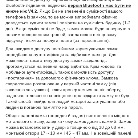
Bluetooth-з'єднання, водночас
версія Bluetooth має бути
не
нижче ніж V4.2
. Якщо Ви не впевнені в сумісності вашого
телефона із замком, то це можна випробувати фізично,
доведеться купити замок і повірити на сумісність будинку (1-2
дні). Якщо сумісності не буде, замок можна буде повернути з
повним поверненням грошей, заплативши в кінцевому
підсумку тільки за послуги пошти (за пересилання).
Для швидкого доступу постійними користувачами замка
передбачена аутентифікація за відбитком пальця. Для
можливості такого типу доступу замок заздалегідь
програмується на певний набір відбитків. Крім кодової та
мобільної аутентифікації, також є можливість доступу
«постарання» за допомогою фізичного ключа. Замкова
свердловина розташована у верхній частині замку (під
захисною заглушкою), ключ провертається на пів оберту,
водночас голосового сповіщення про відкриття замку не буде.
Такий спосіб підійде для людей «старої загартування» або
людей із поганою пам'яттю на паролі.
Обидві панелі замка (передня й задня) виготовлені з міцного
металевого сплаву, завдяки чому замок досить важкий. Замок
можна встановлювати у двері з товщиною від 38 до 68 мм,
монтажні отвори 17 ~ 19 мм і 45 ~ 47 мм. На зовнішній панелі