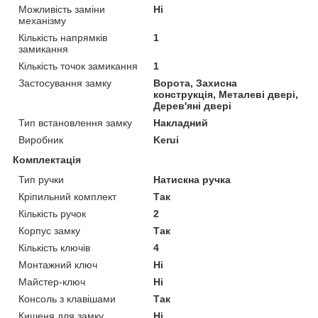
Можливість заміни
Ні
механізму
Кількість напрямків
1
замикання
Кількість точок замикання
1
Застосування замку
Ворота, Захисна
конструкція, Металеві двері,
Дерев'яні двері
Тип встановлення замку
Накладний
Виробник
Kerui
Комплектація
Тип ручки
Натискна ручка
Кріпильний комплект
Так
Кількість ручок
2
Корпус замку
Так
Кількість ключів
4
Монтажний ключ
Ні
Майстер-ключ
Ні
Консоль з клавішами
Так
Кишеня для замку
Ні