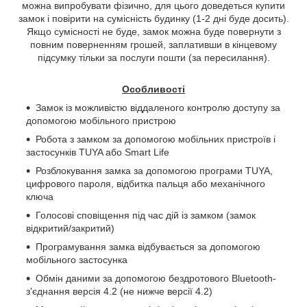
можна випробувати фізично, для цього доведеться купити
замок і повірити на сумісність будинку (1-2 дні буде досить).
Якщо сумісності не буде, замок можна буде повернути з
повним поверненням грошей, заплативши в кінцевому
підсумку тільки за послуги пошти (за пересилання).
Особливості
Замок із можливістю віддаленого контролю доступу за
допомогою мобільного пристрою
Робота з замком за допомогою мобільних пристроїв і
застосунків
TUYA
або
Smart
Life
Розблокування замка за допомогою програми TUYA,
цифрового пароля, відбитка пальця або механічного
ключа
Голосові сповіщення під час дій із замком (замок
відкритий/закритий)
Програмування замка відбувається за допомогою
мобільного застосунка
Обмін даними за допомогою бездротового Bluetooth-
з'єднання версія 4.2 (не нижче версії 4.2)