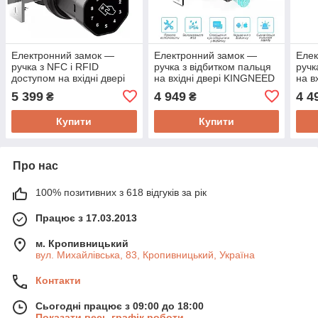
Електронний замок —
Електронний замок —
Елек
ручка з NFC і RFID
ручка з відбитком пальця
ручк
доступом на вхідні двері
на вхідні двері KINGNEED
на в
KINGNEED F22, Bluetooth,
F21, Bluetooth, клавіатура,
F20,
5 399
4 949
4 4
₴
₴
клавіатура, App TUYA
App TUYA
App
Купити
Купити
Про нас
100% позитивних з 618 відгуків за рік
Працює з 17.03.2013
м. Кропивницький
вул. Михайлівська, 83, Кропивницький, Україна
Контакти
Сьогодні працює з 09:00 до 18:00
Показати весь графік роботи