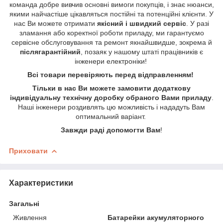
команда добре вивчив основні вимоги покупців, і знає нюанси,
якими найчастіше цікавляться постійні та потенційні клієнти. У
нас Ви можете отримати
якісний і швидкий сервіс
. У разі
зламання або коректної роботи приладу, ми гарантуємо
сервісне обслуговування та ремонт якнайшвидше, зокрема й
післягарантійний
, позаяк у нашому штаті працівників є
інженери електроніки!
Всі товари перевіряють перед відправленням!
Тільки в нас Ви можете замовити додаткову
індивідуальну технічну доробку обраного Вами приладу
.
Наші інженери роздивлять цю можливість і нададуть Вам
оптимальний варіант.
Завжди раді допомогти Вам
!
Приховати
Характеристики
Загальні
Живлення
Батарейки акумуляторного