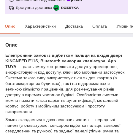
Доступна доставка
Опис
Характеристики
Доставка
Оплата
Умови п
Опис
Електронний замок із відбитком пальця на вхідні двері
KINGNEED F11S, Bluetooth сенсорна клавіатура, App
TUYA
— дасть змогу контролювати доступ у приміщення,
використовуючи код доступу, ключ або мобільний застосунок.
Системи такого типу використовуються як для квартир (в
багатоквартирних будинках), так і на підприємствах із
великою кількістю працівників, для розмежування рівнів
доступу в окремих частинах будівлі. Особливістю системи
можна назвати кілька варіантів аутентифікації, металевий
корпус, роботу з мобільним застосунком і простоту
використання.
Замок складається з двох основних частин — передньої
панелі (з клавіатурою, сенсором відбитка пальця, замкової
свердловини та ручкою) та задньої панелі (тільки ручка та