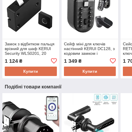
Замок з відбитком пальця
Сейф міні для ключів
Сейф
врізний для шаф KERUI
настінний KERUI DС128, з
RET
Security WLS0201, 20
кодовим замком і
ключ
користувачів, LiIon
антивандальним
ант
1 124
1 349
1 7
₴
₴
акумулятор
металевим корпусом
мет
Купити
Купити
Подібні товари компанії