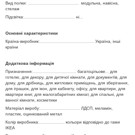
Вид полки: .......................................... модульна, навісна,
стелаж
Підсвітка:.......................................... ні...
Основні характеристики
Країна-виробник:............................................. Україна, інші
країни
Додаткова інформація
Призначення:.................................... багатоцільове... для
готелю, для декору, для дитячої кімнати, для документів, для
дому, для дрібниць, для житлових приміщень, для зберігання,
для іграшок, для ікон, для кабінету, офісу, для квартири, для
квартири книг, для малогабаритних кімнат, для спальні, для
ванної кімнати, косметики
Матеріал виробу:................................. ЛДСП, меламін,
пластик, оцинкований метал
Колір виробника:..................... кольори відповідно до гами
IKEA