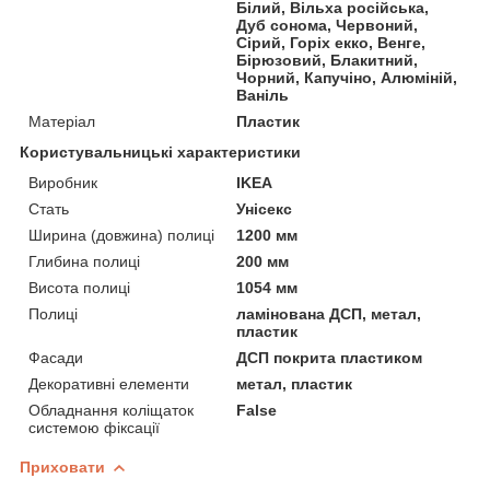
Білий, Вільха російська,
Дуб сонома, Червоний,
Сірий, Горіх екко, Венге,
Бірюзовий, Блакитний,
Чорний, Капучіно, Алюміній,
Ваніль
Матеріал
Пластик
Користувальницькі характеристики
Виробник
IKEA
Стать
Унісекс
Ширина (довжина) полиці
1200 мм
Глибина полиці
200 мм
Висота полиці
1054 мм
Полиці
ламінована ДСП, метал,
пластик
Фасади
ДСП покрита пластиком
Декоративні елементи
метал, пластик
Обладнання коліщаток
False
системою фіксації
Приховати