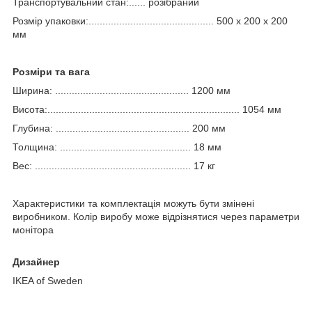
Транспортувальний стан:...... розібраний
Розмір упаковки:............................................. 500 x 200 x 200
мм
Розміри та вага
Ширина: ................................................ 1200 мм
Висота:..................................................................... 1054 мм
Глубина: ................................................ 200 мм
Толщина: ............................................... 18 мм
Вес: ........................................................ 17 кг
Характеристики та комплектація можуть бути змінені
виробником. Колір виробу може відрізнятися через параметри
монітора
Дизайнер
IKEA of Sweden