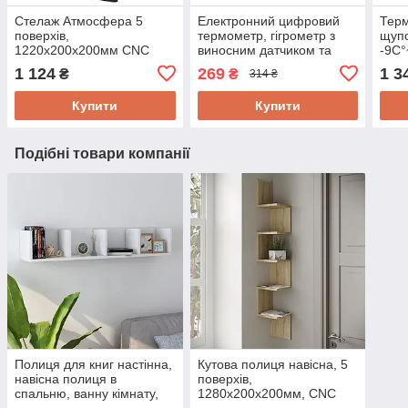
Стелаж Атмосфера 5
Електронний цифровий
Терм
поверхів,
термометр, гігрометр з
щуп
1220х200х200мм CNC
виносним датчиком та
-9C°
PROM
годинником KKMOON
звук
1 124
269
1 3
₴
₴
314 ₴
НТС-2
проф
Купити
Купити
Подібні товари компанії
Полиця для книг настінна,
Кутова полиця навісна, 5
навісна полиця в
поверхів,
спальню, ванну кімнату,
1280х200х200мм, CNC
кухню CNC PROM #3
PROM Х5