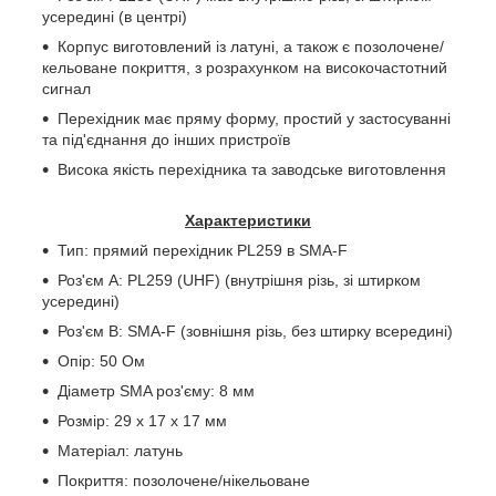
усередині (в центрі)
Корпус виготовлений із латуні, а також є позолочене/
кельоване покриття, з розрахунком на високочастотний
сигнал
Перехідник має пряму форму, простий у застосуванні
та під'єднання до інших пристроїв
Висока якість перехідника та заводське виготовлення
Характеристики
Тип: прямий перехідник PL259 в
SMA
-
F
Роз'єм
A
: PL259 (
UHF
) (внутрішня різь, зі штирком
усередині)
Роз'єм B: SMA-F (зовнішня різь, без штирку всередині)
Опір: 50 Ом
Діаметр SMA роз'єму: 8 мм
Розмір: 29 х 17 х 17 мм
Матеріал: латунь
Покриття: позолочене/нікельоване