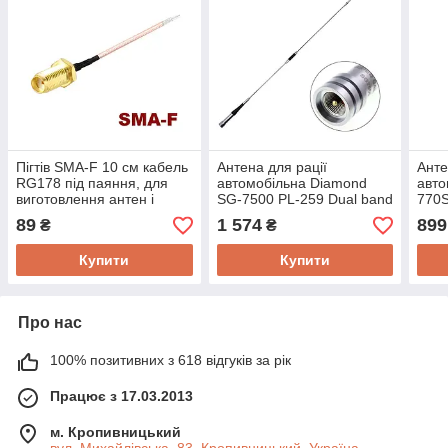
Пігтів SMA-F 10 см кабель
Антена для рації
Анте
RG178 під паяння, для
автомобільна Diamond
авто
виготовлення антен і
SG-7500 PL-259 Dual band
770S
перехідників Unitortek
144/430 МГц з
144/
89
1 574
899
₴
₴
RG178 SMA-F
посиленням 3.2/6.0 дБ
поси
ОРІГИНАЛ
ОРИ
Купити
Купити
Про нас
100% позитивних з 618 відгуків за рік
Працює з 17.03.2013
м. Кропивницький