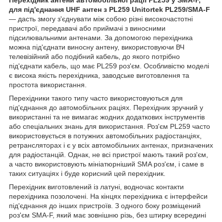
для під'єднання UHF антен з PL259 Unitortek PL259/SMA-F
— дасть змогу з'єднувати між собою різні високочастотні
пристрої, передавачі або приймачі з виносними
підсилювальними антенами. За допомогою перехідника
можна під'єднати виносну антену, використовуючи ВЧ
телевізійний або подібний кабель, до якого потрібно
під'єднати кабель, що має PL259 роз'єм. Особливістю моделі
є висока якість перехідника, заводське виготовлення та
простота використання.
Перехідники такого типу часто використовуються для
під'єднання до автомобільних раціях. Перехідник зручний у
використанні та не вимагає жодних додаткових інструментів
або спеціальних знань для використання. Роз'єм PL259 часто
використовується в потужних автомобільних радіостанціях,
ретрансляторах і є у всіх автомобільних антенах, призначених
для радіостанцій. Однак, не всі пристрої мають такий роз'єм,
а часто використовують мініатюрніший SMA роз'єм, і саме в
таких ситуаціях і буде корисний цей перехідник.
Перехідник виготовлений із латуні, водночас контакти
перехідника позолочені. На кінцях перехідника є інтерфейси
під'єднання до інших пристроїв. З одного боку розміщений
роз'єм SMA-F, який має зовнішню різь, без штирку всередині