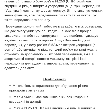
(в центрі). З іншого боку роз'єм PL259 (
UHF
), який має
внутрішню різь, зі штирком усередині (в центрі). Перехідник
(з'єднувач) має пряму форму корпусу. Він не виконує жодних
інших функцій, крім передавання сигналу та не покращує
якість передаваного сигналу.
Перехідник монолітний, тобто не має кабелю між роз'ємами,
що дає змогу уникнути пошкодження кабелю в процесі
використання або транспортування, що неабияк підвищує
надійність самого перехідника. Якщо Вам необхідний
перехідник, у якому роз'єм
SMA
має штирек усередині (в
центрі) або внутрішню різь, то такий роз'єм на кінці можна
отримати за допомогою інших
SMA
перехідників, які є в
асортименті товарів нашого магазину, як і різні інші
перехідники для аудіо- та відеоапарати, перехідники та
адаптери для антен.
Особливості
Можливість використання для з'єднання різних
пристроїв з антенами
Роз'єм SMA-F має зовнішню різь, без штирання
всередині (в центрі)
Роз'єм PL259 (
UHF
) має внутрішню різь, зі штирком