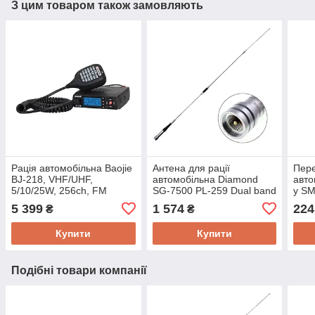
З цим товаром також замовляють
Рація автомобільна Baojie
Антена для рації
Пере
BJ-218, VHF/UHF,
автомобільна Diamond
авто
5/10/25W, 256ch, FM
SG-7500 PL-259 Dual band
у SM
радіо, дальність до 30 км!
144/430 МГц з
UHF 
5 399
1 574
224
₴
₴
ОРИГИНАЛ
посиленням 3.2/6.0 дБ
Unit
ОРІГИНАЛ
Купити
Купити
Подібні товари компанії