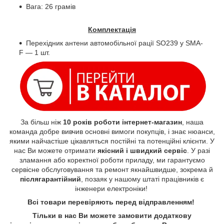
Вага: 26 грамів
Комплектація
Перехідник антени автомобільної рації SO239 у SMA-
F — 1 шт.
За більш ніж
10 років роботи інтернет-магазин
, наша
команда добре вивчив основні вимоги покупців, і знає нюанси,
якими найчастіше цікавляться постійні та потенційні клієнти. У
нас Ви можете отримати
якісний і швидкий сервіс
. У разі
зламання або коректної роботи приладу, ми гарантуємо
сервісне обслуговування та ремонт якнайшвидше, зокрема й
післягарантійний
, позаяк у нашому штаті працівників є
інженери електроніки!
Всі товари перевіряють перед відправленням!
Тільки в нас Ви можете замовити додаткову