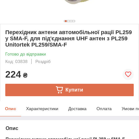
Перехідник антени автомобільної рації PL259
у SMA-F, для під'єднання UHF антен з PL259
Unitortek PL259/SMA-F
Готово до відправки
Код: 03838
Роздріб
224
₴
Купити
Опис
Характеристики
Доставка
Оплата
Умови п
Опис
Перехідник антени автомобільної рації PL259 у SMA-F,