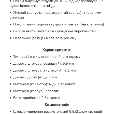
Роз'єм витримує струми до 10 А, під час застосування
відповідного якісного гнізда
Якісний корпус із пластику (літий корпус), з товстими
стінками
Позолочений мідний внутрішній контакт (не клепаний)
Висока якість матеріалів і заводське виробництво
Невеликий розмір і мала вага роз'єму
Характеристики
Тип: роз'єм живлення постійного струму
Діаметр штекера (зовнішній): 5,5 мм
Діаметр штекера (внутрішній): 2,1 мм
Діаметр дроту (вхід): 4 мм
Матеріал (конектор): мідь + позолота
Матеріал (корпус): пластик
Вага: приблизно
2,64
грамів
Комплектація
Штекер живлення високотоковий 5,5х2,1 мм силовий