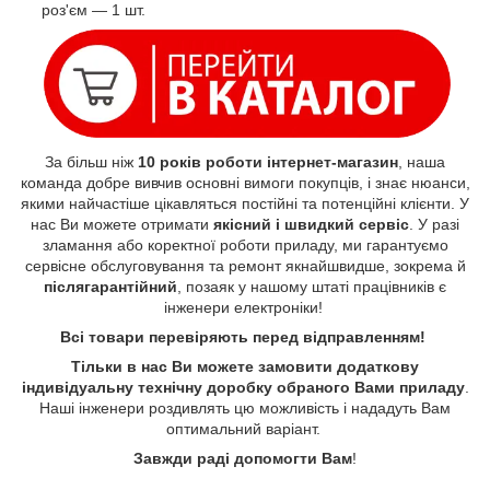
роз'єм — 1 шт.
За більш ніж
10 років роботи інтернет-магазин
, наша
команда добре вивчив основні вимоги покупців, і знає нюанси,
якими найчастіше цікавляться постійні та потенційні клієнти. У
нас Ви можете отримати
якісний і швидкий сервіс
. У разі
зламання або коректної роботи приладу, ми гарантуємо
сервісне обслуговування та ремонт якнайшвидше, зокрема й
післягарантійний
, позаяк у нашому штаті працівників є
інженери електроніки!
Всі товари перевіряють перед відправленням!
Тільки в нас Ви можете замовити додаткову
індивідуальну технічну доробку обраного Вами приладу
.
Наші інженери роздивлять цю можливість і нададуть Вам
оптимальний варіант.
Завжди раді допомогти Вам
!