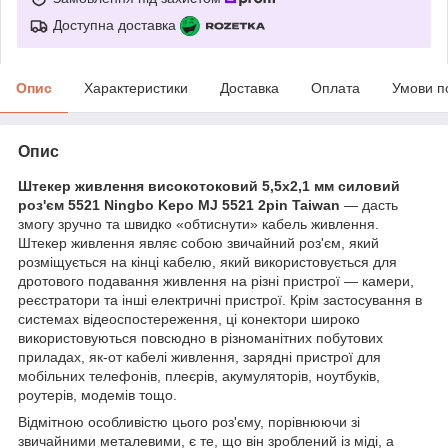
Доступна доставка
Опис
Характеристики
Доставка
Оплата
Умови п
Опис
Штекер живлення високотоковий 5,5х2,1 мм силовий
роз'єм 5521 Ningbo Kepo MJ 5521 2pin Taiwan
— дасть
змогу зручно та швидко «обтиснути» кабель живлення.
Штекер живлення являє собою звичайний роз'єм, який
розміщується на кінці кабелю, який використовується для
дротового подавання живлення на різні пристрої — камери,
реєстратори та інші електричні пристрої. Крім застосування в
системах відеоспостереження, ці конектори широко
використовуються повсюдно в різноманітних побутових
приладах, як-от кабелі живлення, зарядні пристрої для
мобільних телефонів, плеєрів, акумуляторів, ноутбуків,
роутерів, модемів тощо.
Відмітною особливістю цього роз'єму, порівнюючи зі
звичайними металевими, є те, що він зроблений із міді, а