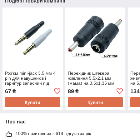
Подібні товари компанії
Роз'єм mini-jack 3.5 мм 4
Перехідник штекера
Пере
pin для навушників і
живлення 5.5х2.1 мм
живл
гарнітур запасний під
(мама) на 3.5x1.35 мм
на 5
пайку Ningbo Kepo MJ 3.5
(тато) Ningbo Kepo RL-
Ning
67
89
134
₴
₴
mm 4pin
55210/35135
C/5
Купити
Купити
Про нас
100% позитивних з 618 відгуків за рік