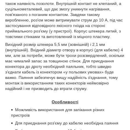
також наявність позолоти. Внутрішній контакт не клепаний, а
суцільнометалевий, що дає змогу уникнути нагрівання,
пов'язаного з поганим контактом. Завдяки такому
виробленню, роз'єм може витримувати струм до 10 А, під час
застосування відповідного якісного гнізда на стороні
приймального роз'єму (у пристрої). Корпус штекера литий, з
товстими стінками та виготовлений із міцного пластику.
Вихідний розмір штекера 5,5 мм (зовнішній) і 2,1 мм
(внутрішній). Вхідний діаметр отвору в корпусі (для кабелю) 4
мм, але за потреби, може бути трохи розсвердлений, оскільки
має чималий запас за товщиною стінок. Для приєднання
конектора до дроту необхідний паяльник, тобто швидко
з'єднати кабель із конектором «у польових умовах» буде
важко. Паяння забезпечує вищу надійність з'єднання, тому
монтаж із використанням таких конекторів неймовірно
надійний і не призводить до втрати струму.
Особливості
Можливість використання для запікання різних
пристроїв
Для приєднання роз'єму до кабелю необхідна паяння