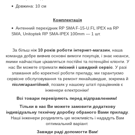
Довжина: 10 см
Комплектація
Антенний перехідник
RP
SMA
F
-15-
U
.
FL
IPEX
на
RP
SMA
,
Unitoptek
RP
SMA
-
IPEX
100
mm
— 1 шт.
За більш ніж
10 років роботи інтернет-магазин
, наша
команда добре вивчив основні вимоги покупців, і знає нюанси,
якими найчастіше цікавляться постійні та потенційні клієнти. У
нас Ви можете отримати
якісний і швидкий сервіс
. У разі
зламання або коректної роботи приладу, ми гарантуємо
сервісне обслуговування та ремонт якнайшвидше, зокрема й
післягарантійний
, позаяк у нашому штаті працівників є
інженери електроніки!
Всі товари перевіряють перед відправленням!
Тільки в нас Ви можете замовити додаткову
індивідуальну технічну доробку обраного Вами приладу
.
Наші інженери роздивлять цю можливість і нададуть Вам
оптимальний варіант.
Завжди раді допомогти Вам
!