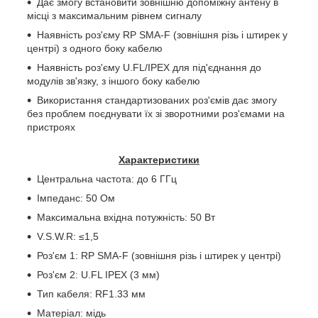
Дає змогу встановити зовнішню допоміжну антену в
місці з максимальним рівнем сигналу
Наявність роз'єму
RP
SMA
-
F
(зовнішня різь і штирек у
центрі) з одного боку кабелю
Наявність роз'єму U.FL/IPEX для під'єднання до
модулів зв'язку, з іншого боку кабелю
Використання стандартизованих роз'ємів дає змогу
без проблем поєднувати їх зі зворотними роз'ємами на
пристроях
Характеристики
Центральна частота: до 6 ГГц
Імпеданс: 50 Ом
Максимальна вхідна потужність: 50 Вт
V.S.W.R: ≤1,5
Роз'єм 1:
RP
SMA
-
F
(зовнішня різь і штирек у центрі)
Роз'єм 2: U.FL IPEX (3 мм)
Тип кабеля:
RF
1.33 мм
Матеріал: мідь