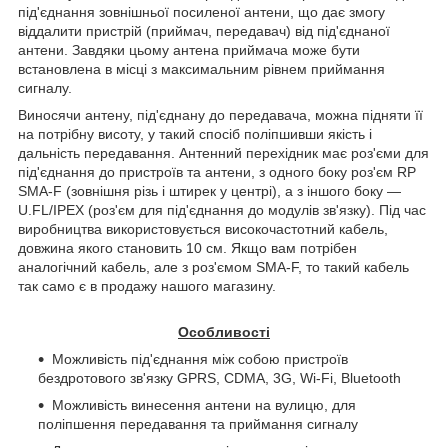
під'єднання зовнішньої посиленої антени, що дає змогу
віддалити пристрій (приймач, передавач) від під'єднаної
антени. Завдяки цьому антена приймача може бути
встановлена в місці з максимальним рівнем приймання
сигналу.
Виносячи антену, під'єднану до передавача, можна підняти її
на потрібну висоту, у такий спосіб поліпшивши якість і
дальність передавання. Антенний перехідник має роз'єми для
під'єднання до пристроїв та антени, з одного боку роз'єм
RP
SMA
-
F
(зовнішня різь і штирек у центрі), а з іншого боку —
U.FL/IPEX (роз'єм для під'єднання до модулів зв'язку). Під час
виробництва використовується високочастотний кабель,
довжина якого становить 10 см. Якщо вам потрібен
аналогічний кабель, але з роз'ємом
SMA
-
F
, то такий кабель
так само є в продажу нашого магазину.
Особливості
Можливість під'єднання між собою пристроїв
бездротового зв'язку GPRS, CDMA, 3G, Wi-Fi, Bluetooth
Можливість винесення антени на вулицю, для
поліпшення передавання та приймання сигналу