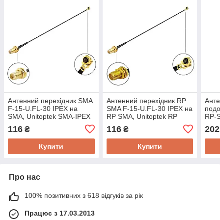
Антенний перехідник SMA
Антенний перехідник RP
Анте
F-15-U.FL-30 IPEX на
SMA F-15-U.FL-30 IPEX на
подо
SMA, Unitoptek SMA-IPEX
RP SMA, Unitoptek RP
RP-
300 mm, кабель
SMA-IPEX 300 mm, кабель
Fema
116
116
202
₴
₴
RF1.13mm
RF1.13mm
1, з
Купити
Купити
Про нас
100% позитивних з 618 відгуків за рік
Працює з 17.03.2013