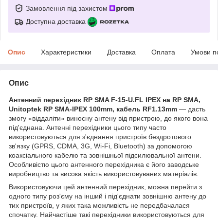
Замовлення під захистом
Доступна доставка
Опис
Характеристики
Доставка
Оплата
Умови п
Опис
Антенний перехідник
RP
SMA
F
-15-
U
.
FL
IPEX
на
RP
SMA
,
Unitoptek
RP
SMA
-
IPEX
100
mm
, кабель
RF
1.13
mm
— дасть
змогу «віддаліти» виносну антену від пристрою, до якого вона
під'єднана. Антенні перехідники цього типу часто
використовуються для з'єднання пристроїв бездротового
зв'язку (GPRS, CDMA, 3G, Wi-Fi, Bluetooth) за допомогою
коаксіального кабелю та зовнішньої підсилювальної антени.
Особливістю цього антенного перехідника є його заводське
виробництво та висока якість використовуваних матеріалів.
Використовуючи цей антенний перехідник, можна перейти з
одного типу роз'єму на інший і під'єднати зовнішню антену до
тих пристроїв, у яких така можливість не передбачалася
спочатку. Найчастіше такі перехідники використовуються для