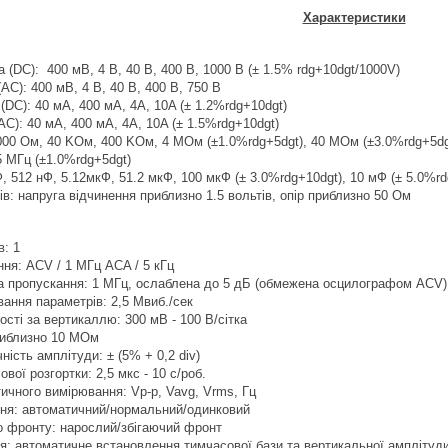
Характеристики
а (DC):
400 мВ, 4 В, 40 В, 400 В, 1000 В (± 1.5% rdg+10dgt/1000V)
AC): 400 мВ, 4 В, 40 В, 400 В, 750 В
(DC): 40 мА, 400 мА, 4A, 10A (± 1.2%rdg+10dgt)
AC): 40 мА, 400 мА, 4A, 10A (± 1.5%rdg+10dgt)
000 Ом, 40 KОм, 400 KОм, 4 MОм (±1.0%rdg+5dgt), 40 MОм (±3.0%rdg+5dg
 5 МГц (±1.0%rdg+5dgt)
Ф, 512 нФ, 5.12мкФ, 51.2 мкФ, 100 мкФ (± 3.0%rdg+10dgt), 10 мФ (± 5.0%rd
ів: напруга відчинення приблизно 1.5 вольтів, опір приблизно 50 Ом
в: 1
ня: ACV / 1 МГц ACA / 5 кГц
а пропускання: 1 МГц, ослаблена до 5 дБ (обмежена осцилографом ACV)
ання параметрів: 2,5 Мвиб./сек
ості за вертикаллю: 300 мВ - 100 В/сітка
риблизно 10 МОм
ність амплітуди: ± (5% + 0,2 div)
вої розгортки: 2,5 мкс - 10 с/роб.
ичного вимірювання: Vp-p, Vavg, Vrms, Гц
ня: автоматичний/нормальний/одинковий
о фронту: нарослий/збігаючий фронт
я: автоматичне встановлення тимчасової бази та вертикальної амплітуд