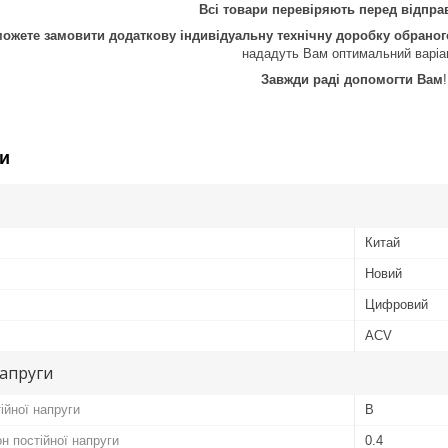
Всі товари перевіряють перед відпр
можете замовити додаткову індивідуальну технічну доробку обрано
нададуть Вам оптимальний варіа
Завжди раді допомогти Вам
!
и
Китай
Новий
Цифровий
ACV
апруги
ійної напруги
В
н постійної напруги
0.4