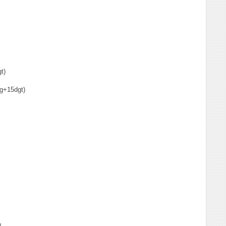
t)
g+15dgt)
и