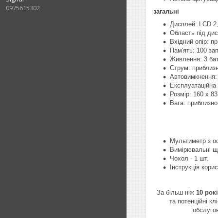
0975615302
загальні
Дисплей: LCD 2,
Область під дис
Вхідний опір: п
Пам'ять: 100 за
Живлення: 3 бат
Струм: приблизн
Автовимкнення: 
Експлуатаційна 
Розмір: 160 х 8
Вага: приблизно
Мультиметр з 
Вимірювальні 
Чохол - 1 шт.
Інструкція корис
За більш ніж
10 рок
та потенційні к
обслуго