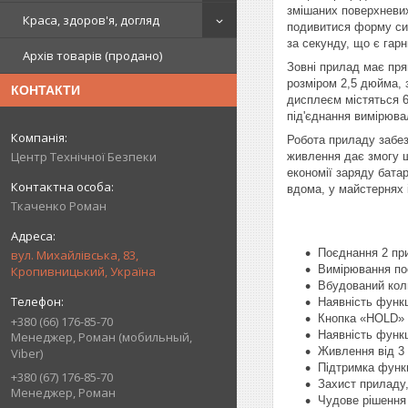
змішаних поверхневих
Краса, здоров'я, догляд
подивитися форму сиг
за секунду, що є гар
Архів товарів (продано)
Зовні прилад має пря
розміром 2,5 дюйма, 
КОНТАКТИ
дисплеєм містяться 6
під'єднання вимірюва
Робота приладу забез
Центр Технічної Безпеки
живлення дає змогу ш
економії заряду бата
вдома, у майстернях 
Ткаченко Роман
Поєднання 2 пр
вул. Михайлівська, 83,
Вимірювання пост
Кропивницький, Україна
Вбудований коль
Наявність функц
Кнопка «HOLD» 
+380 (66) 176-85-70
Наявність функц
Менеджер, Роман (мобильный,
Живлення від 3 
Viber)
Підтримка функц
+380 (67) 176-85-70
Захист приладу,
Менеджер, Роман
Чудове рішення 