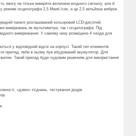
ть змогу не тільки виміряти величини вхідного сигналу, але й
 режимі осцилографа 2,5 Мвиб./сек, а це 2,5 мільйона вибірок
передній панелі розташований кольоровий LCD-дисплей,
ики вимірювань як мультиметра, так і осцилографа. Під
відного вимірювання. У самому низу розміщено 4 гнізда для
ться у відповідний відсік на корпусі. Такий тип елементів
жати прилад, якби в ньому був вбудований акумулятор. Для
5 хвилин. Такий прилад буде чудовим рішенням для використання
 ємності, «дзвін» з'єднань, тестування діодів
лів
я