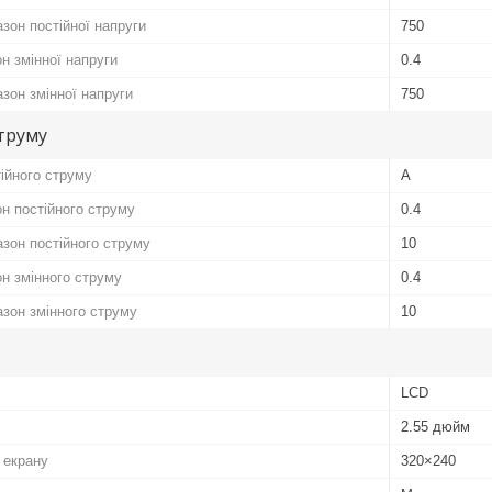
зон постійної напруги
750
н змінної напруги
0.4
зон змінної напруги
750
труму
ійного струму
А
н постійного струму
0.4
зон постійного струму
10
он змінного струму
0.4
зон змінного струму
10
LCD
2.55 дюйм
 екрану
320×240