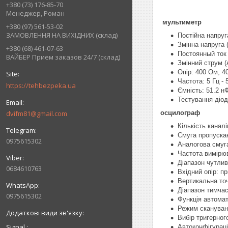
+380 (73) 176-85-70
Менеджер, Роман
мультиметр
+380 (97) 561-53-02
ЗАМОВЛЕННЯ НА ВИХІДНИХ (склад)
Постійна напруг
Змінна напруга (
+380 (68) 461-07-63
Постоянный ток 
ВАЙБЕР Прием заказов 24/7 (склад)
Змінний струм (
Опір: 400 Ом, 4
Частота: 5 Гц -
https://tehbezpeka.ua
Ємність: 51.2 н
Тестування діод
осцилограф
dvifm81@gmail.com
Кількість каналі
Смуга пропускан
0975615302
Аналогова смуг
Частота вимірюв
Діапазон чутлив
0684610763
Вхідний опір: п
Вертикальна точ
Діапазон тимчасо
0975615302
Функція автомат
Режим скануван
Вибір тригерног
Signal
Автоконфігураці