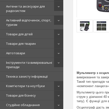
Антени та аксесуари для
радіосистем
Активний відпочинок, спорт,
туризм
Товари для дітей
Товари для тварин
Автотовари
Інструменти та вимірювальні
прилади
Мультиметр з осци
Техніка захисту інформації
вимірювання та замір
Такий тип приладів ч
Комп'ютери та ноутбуки
«компонент ланцюга» 
Мультиметр цього при
Товари для бізнесу
струм у діапазоні 40 
типу). Є функції для 
Студійне обладнання
Осцилограф дасть змо