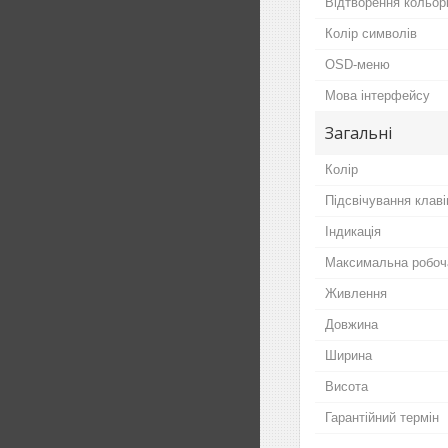
Відтворення кольор
Колір символів
OSD-меню
Мова інтерфейсу
Загальні
Колір
Підсвічування клав
Індикація
Максимальна робоч
Живлення
Довжина
Ширина
Висота
Гарантійний термін