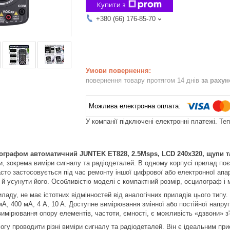
Купити з
+380 (66) 176-85-70
повернення товару протягом 14 днів
за раху
У компанії підключені електронні платежі. Те
лографом автоматичний
JUNTEK
ET
828, 2.5
Msps
,
LCD
240
x
320, щупи т
и, зокрема виміри сигналу та радіодеталей. В одному корпусі прилад по
асто застосовується під час ремонту іншої цифрової або електронної апа
й усунути його. Особливістю моделі є компактний розмір, осцилограф і 
ладу, не має істотних відмінностей від аналогічних приладів цього типу
мА, 400 мА, 4 A, 10 A. Доступне вимірювання змінної або постійної напруги
вимірювання опору елементів, частоти, ємності, є можливість «дзвони» з
гу проводити різні виміри сигналу та радіодеталей. Він є ідеальним пр