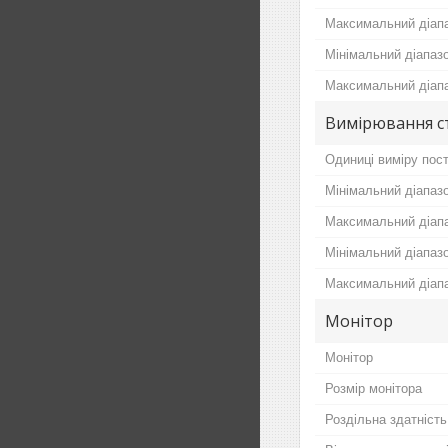
Максимальний діапа
Мінімальний діапазо
Максимальний діапа
Вимірювання с
Одиниці виміру пост
Мінімальний діапазо
Максимальний діапа
Мінімальний діапаз
Максимальний діапа
Монітор
Монітор
Розмір монітора
Роздільна здатність