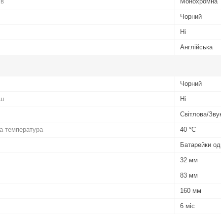
ів
Монохромна
Чорний
Ні
Англійська
Чорний
іш
Ні
Світлова/Зву
а температура
40 °С
Батарейки од
32 мм
83 мм
160 мм
6 міс