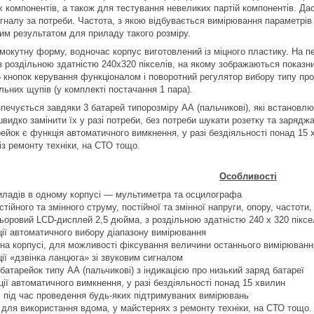
 компонентів, а також для тестування невеликих партій компонентів. Дас
налу за потреби. Частота, з якою відбувається вимірювання параметрів у
ним результатом для приладу такого розміру.
мокутну форму, водночас корпус виготовлений із міцного пластику. На 
з роздільною здатністю 240х320 пікселів, на якому зображаються показн
 кнопок керування функціоналом і поворотний регулятор вибору типу про
льних щупів (у комплекті постачання 1 пара).
печується завдяки 3 батарей типорозміру АА (пальчикові), які встановлюю
видко замінити їх у разі потреби, без потреби шукати розетку та заряд
рейок є функція автоматичного вимкнення, у разі бездіяльності понад 1
із ремонту техніки, на СТО тощо.
Особливості
иладів в одному корпусі — мультиметра та осцилографа
ійного та змінного струму, постійної та змінної напруги, опору, частоти,
оровий LCD-дисплей 2,5 дюйма, з роздільною здатністю 240 х 320 піксе
ії автоматичного вибору діапазону вимірювання
на корпусі, для можливості фіксування величини останнього вимірюванн
ії «дзвінка ланцюга» зі звуковим сигналом
батарейок типу АА (пальчикові) з індикацією про низький заряд батареї
ії автоматичного вимкнення, у разі бездіяльності понад 15 хвилин
 під час проведення будь-яких підтримуваних вимірювань
для використання вдома, у майстернях з ремонту техніки, на СТО тощо.