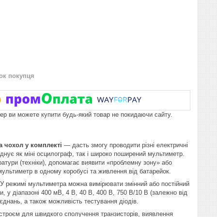
нок покупця
пер ви можете купити будь-який товар не покидаючи сайту.
а чохол у комплекті
— дасть змогу проводити різні електричні
єднує як міні осцилограф, так і широко поширений мультиметр.
ратури (техніки), допомагає виявити «проблемну зону» або
мультиметр в одному коробусі та живлення від батарейок.
. У режимі мультиметра можна вимірювати змінний або постійний
, у діапазоні 400 мВ, 4 В, 40 В, 400 В, 750 В/10 В (залежно від
'єднань, а також можливість тестування діодів.
истроєм для швидкого сполучення транзисторів, виявлення