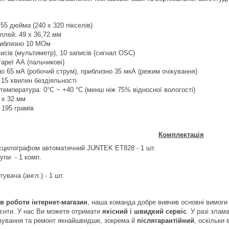
55 дюйма (240 х 320 пікселів)
плей: 49 x 36,72 мм
риблизно 10 МОм
писів (мультиметр), 10 записів (сигнал OSC)
ареї АА (пальчикові)
о 65 мА (робочий струм), приблизно 35 мкА (режим очікування)
15 хвилин бездіяльності
температура: 0°C ~ +40 °C (менш ніж 75% відносної вологості)
3 х 32 мм
 195 грамів
Комплектація
осцилографом автоматичний
JUNTEK
ET
828 - 1 шт.
щупи
- 1 комп.
тувача (англ.) - 1 шт.
ів роботи інтернет-магазин
, наша команда добре вивчив основні вимоги 
лієнти. У нас Ви можете отримати
якісний і швидкий сервіс
. У разі злам
вування та ремонт якнайшвидше, зокрема й
післягарантійний
, оскільки