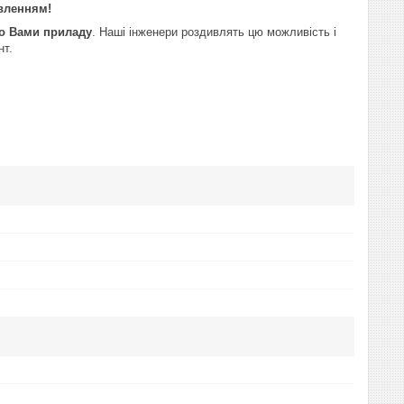
авленням!
го Вами приладу
. Наші інженери роздивлять цю можливість і
нт.