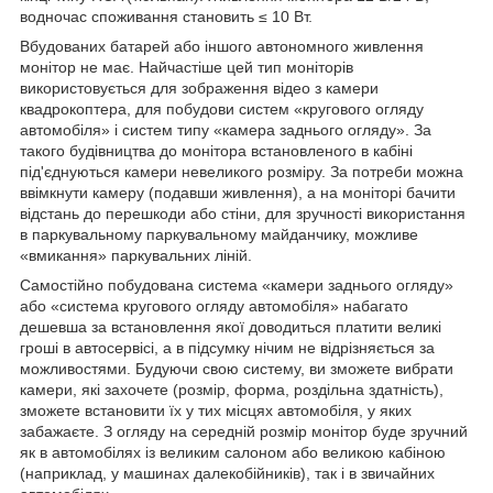
водночас споживання становить ≤ 10 Вт.
Вбудованих батарей або іншого автономного живлення
монітор не має. Найчастіше цей тип моніторів
використовується для зображення відео з камери
квадрокоптера, для побудови систем «кругового огляду
автомобіля» і систем типу «камера заднього огляду». За
такого будівництва до монітора встановленого в кабіні
під'єднуються камери невеликого розміру. За потреби можна
ввімкнути камеру (подавши живлення), а на моніторі бачити
відстань до перешкоди або стіни, для зручності використання
в паркувальному паркувальному майданчику, можливе
«вмикання» паркувальних ліній.
Самостійно побудована система «камери заднього огляду»
або «система кругового огляду автомобіля» набагато
дешевша за встановлення якої доводиться платити великі
гроші в автосервісі, а в підсумку нічим не відрізняється за
можливостями. Будуючи свою систему, ви зможете вибрати
камери, які захочете (розмір, форма, роздільна здатність),
зможете встановити їх у тих місцях автомобіля, у яких
забажаєте. З огляду на середній розмір монітор буде зручний
як в автомобілях із великим салоном або великою кабіною
(наприклад, у машинах далекобійників), так і в звичайних