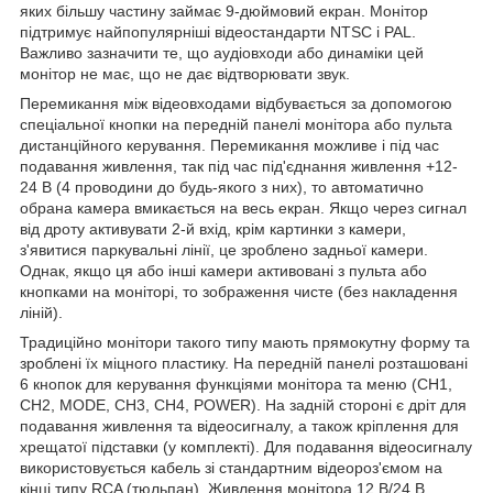
яких більшу частину займає 9-дюймовий екран. Монітор
підтримує найпопулярніші відеостандарти NTSC і PAL.
Важливо зазначити те, що аудіовходи або динаміки цей
монітор не має, що не дає відтворювати звук.
Перемикання між відеовходами відбувається за допомогою
спеціальної кнопки на передній панелі монітора або пульта
дистанційного керування. Перемикання можливе і під час
подавання живлення, так під час під'єднання живлення +12-
24 В (4 проводини до будь-якого з них), то автоматично
обрана камера вмикається на весь екран. Якщо через сигнал
від дроту активувати 2-й вхід, крім картинки з камери,
з'явитися паркувальні лінії, це зроблено задньої камери.
Однак, якщо ця або інші камери активовані з пульта або
кнопками на моніторі, то зображення чисте (без накладення
ліній).
Традиційно монітори такого типу мають прямокутну форму та
зроблені їх міцного пластику. На передній панелі розташовані
6 кнопок для керування функціями монітора та меню (
CH
1,
CH
2, MODE,
CH
3,
CH
4, POWER). На задній стороні є дріт для
подавання живлення та відеосигналу, а також кріплення для
хрещатої підставки (у комплекті). Для подавання відеосигналу
використовується кабель зі стандартним відеороз'ємом на
кінці типу RCA (тюльпан). Живлення монітора 12 В/24 В,