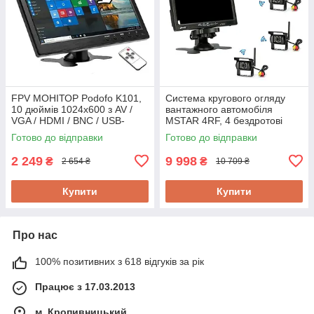
FPV МОНІТОР Podofo K101,
Система кругового огляду
10 дюймів 1024х600 з AV /
вантажного автомобіля
VGA / HDMI / BNC / USB-
MSTAR 4RF, 4 бездротові
входом
камери, 7" монітор, повний
Готово до відправки
Готово до відправки
комплект!
2 249
9 998
₴
₴
2 654 ₴
10 709 ₴
Купити
Купити
Про нас
100% позитивних з 618 відгуків за рік
Працює з 17.03.2013
м. Кропивницький