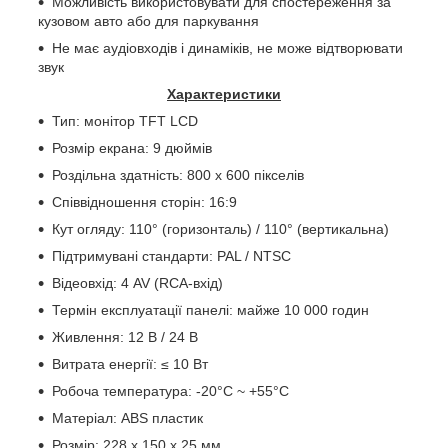
Можливість використовувати для спостереження за
кузовом авто або для паркування
Не має аудіовходів і динаміків, не може відтворювати
звук
Характеристики
Тип: монітор TFT LCD
Розмір екрана: 9 дюймів
Роздільна здатність: 800 x 600 пікселів
Співвідношення сторін: 16:9
Кут огляду: 110° (горизонталь) / 110° (вертикальна)
Підтримувані стандарти: PAL / NTSC
Відеовхід: 4 AV (RCA-вхід)
Термін експлуатації панелі: майже 10 000 годин
Живлення: 12 В / 24 В
Витрата енергії: ≤ 10 Вт
Робоча температура: -20°C ~ +55°C
Матеріал: ABS пластик
Розмір: 228 х 150 х 25 мм