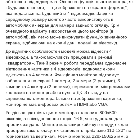
або іншого відеоджерела. Основна функція цього монітора, як
і будь-якого іншого, — це зображення на екрані інформації,
яка подається на будь-який із 4 відеовходів. Завдяки
середньому розміру монітор часто використовують в
автомобілях як екран для камери заднього огляду. Крім
очевидного варіанту використання цього монітора (в
автомобілі), він легко може виконувати функцію звичайного
екрана, відбиваючи на екрані дані, подані на відеовхід.
До відмітних особливостей моделі можна віднести 4
відеовходи, а також можливість працювати в режимі
«квадратора». Такий режим роботи передбачає одночасне
відтворення картинки з 4 відеовходів, водночас екран
«діється» на 4 частини. Функціонал монітора підтримує
зображення на екрані 1 камери, 2 камери (2 режими), 3
камери та 4 камери (2 режими), перемикання між режимами
кнопками на моніторі або з пульта ДК. З огляду на
спрямованість монітора більше на зображення картинки,
монітор не має цифрових роз'ємів HDMI або VGA.
Роздільна здатність цього монітора становить 800х600
пікселів, а співвідношення сторін 16:9, чого удосталь для
простих завдань. Монітор має «широкий» кут огляду, як для
пристроїв такого класу, які становлять приблизно 110-120° по
горизонталі та вертикалі. Розмір монітора 228х150х25 мм, з