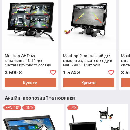
Монітор AHD 4х
Монітор 2-канальний для
Моні
канальний 10,1" для
камери заднього огляду в
кана
систем кругового огляду
машину 9" Pumpkin
сист
автомобіля MSTAR
9006C, 800х480, AV х 2,
авто
3 599
1 574
3 5
₴
₴
10104AHD, 1024х600,
12 В
1024
AVх4, 12-24В
Купити
Купити
Акційні пропозиції та новинки
FPV 10"
–15%
–7%