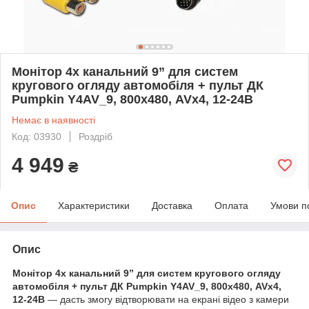
Монітор 4х канальний 9” для систем
кругового огляду автомобіля + пульт ДК
Pumpkin Y4AV_9, 800х480, AVх4, 12-24В
Немає в наявності
Код: 03930
Роздріб
4 949
₴
Опис
Характеристики
Доставка
Оплата
Умови п
Опис
Монітор 4х канальний 9” для систем кругового огляду
автомобіля + пульт ДК
Pumpkin
Y
4
AV
_9, 800х480,
AV
х4,
12-24В
— дасть змогу відтворювати на екрані відео з камери