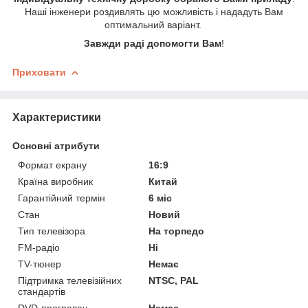
Наші інженери роздивлять цю можливість і нададуть Вам
оптимальний варіант.
Завжди раді допомогти Вам
!
Приховати
Характеристики
Основні атрибути
Формат екрану
16:9
Країна виробник
Китай
Гарантійний термін
6 міс
Стан
Новий
Тип телевізора
На торпедо
FM-радіо
Ні
TV-тюнер
Немає
Підтримка телевізійних
NTSC, PAL
стандартів
DVD-програвач
Немає