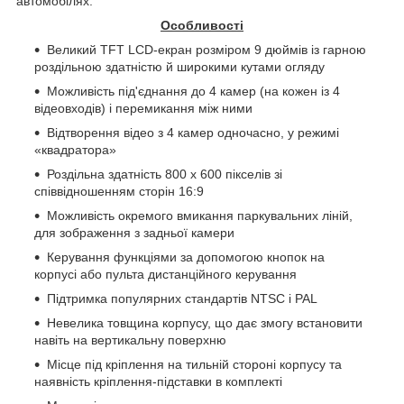
автомобілях.
Особливості
Великий TFT LCD-екран розміром 9 дюймів із гарною
роздільною здатністю й широкими кутами огляду
Можливість під'єднання до 4 камер (на кожен із 4
відеовходів) і перемикання між ними
Відтворення відео з 4 камер одночасно, у режимі
«квадратора»
Роздільна здатність 800 x 600 пікселів зі
співвідношенням сторін 16:9
Можливість окремого вмикання паркувальних ліній,
для зображення з задньої камери
Керування функціями за допомогою кнопок на
корпусі або пульта дистанційного керування
Підтримка популярних стандартів NTSC і PAL
Невелика товщина корпусу, що дає змогу встановити
навіть на вертикальну поверхню
Місце під кріплення на тильній стороні корпусу та
наявність кріплення-підставки в комплекті