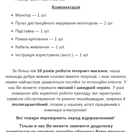
Комплектація
Монітор — 1 шт.
Пульт дистанційного керування монітором — 1 шт.
Підставка — 1 шт.
Рамка-кріплення — 1 шт.
Кабель живлення — 1 шт.
Інструкція користувача (англ.) — 1 шт.
За більш ніж
10 років роботи інтернет-магазин
, наша
команда добре вивчив основні вимоги покупців, і знає нюанси,
якими найчастіше цікавляться постійні та потенційні клієнти. У
нас Ви можете отримати
якісний і швидкий сервіс
. У разі
зламання або коректної роботи приладу, ми гарантуємо
сервісне обслуговування та ремонт якнайшвидше, зокрема й
післягарантійний
, позаяк у нашому штаті працівників є
інженери електроніки!
Всі товари перевіряють перед відправленням!
Тільки в нас Ви можете замовити додаткову
індивідуальну технічну доробку обраного Вами приладу
.