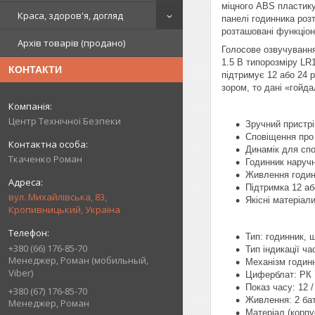
міцного
ABS
пластику
Краса, здоров'я, догляд
панелі годинника роз
розташовані функціон
Архів товарів (продано)
Голосове озвучування
1.5 В типорозміру LR1
КОНТАКТИ
підтримує 12 або 24 
зором, то дані «гойд
Центр Технічної Безпеки
Зручний пристрі
Сповіщення про
Динамік для спо
Ткаченко Роман
Годинник наручн
Живлення годинн
Підтримка 12 аб
вул. Михайлівська, 83,
Якісні матеріал
Кропивницький, Україна
Тип: годинник, 
+380 (66) 176-85-70
Тип індикації ч
Менеджер, Роман (мобильный,
Механізм годин
Viber)
Циферблат: РК
Показ часу: 12 /
+380 (67) 176-85-70
Живлення: 2 бат
Менеджер, Роман
Матеріал (корпу