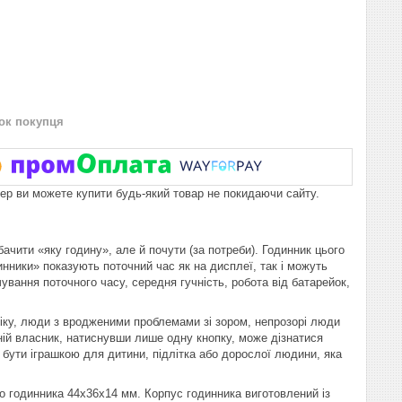
нок покупця
пер ви можете купити будь-який товар не покидаючи сайту.
ачити «яку годину», але й почути (за потреби). Годинник цього
нники» показують поточний час як на дисплеї, так і можуть
ання поточного часу, середня гучність, робота від батарейок,
іку, люди з вродженими проблемами зі зором, непрозорі люди
хній власник, натиснувши лише одну кнопку, може дізнатися
е бути іграшкою для дитини, підлітка або дорослої людини, яка
о годинника 44х36х14 мм. Корпус годинника виготовлений із