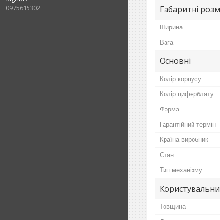
0975615302
Габаритні розм
Ширина
Вага
Основні
Колір корпусу
Колір циферблату
Форма
Гарантійний термін
Країна виробник
Стан
Тип механізму
Користувальни
Товщина