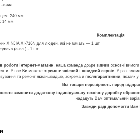
: акрил
нцем: 240 мм
х 14 мм
Комплектація
ник
XINJIA
XI
-716
N
для людей, які не бачать — 1 шт.
тувача (англ.) - 1 шт.
ів роботи інтернет-магазин
, наша команда добре вивчив основні вимоги 
лієнти. У нас Ви можете отримати
якісний і швидкий сервіс
. У разі злам
овування та ремонт якнайшвидше, зокрема й
післягарантійний
, позаяк у
Всі товари перевіряють перед відпр
можете замовити додаткову індивідуальну технічну доробку обрано
нададуть Вам оптимальний варіа
Завжди раді допомогти Вам
!
и