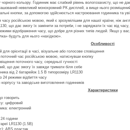
 чорного кольору. Годинник має слабкий рівень вологозахисту, що не да
ташований невеликий монохромний РК дисплей, а вище нього розміщений д
альні кнопки, за допомогою здійснюється настроювання годинника та уві
 часу російською мовою, який є зрозумілішим для нашої країни, ніж анг
130, що дає змогу їх замінити за потреби, і не заряджати їх час від часу
режими відображення часу, що добре для різних типів людей. Якщо у вас
алка» будуть для нього «нахідкою».
Особливості
й для орієнтації в часі, візуальне або голосове сповіщення
 поточний час російською мовою, натиснувши кнопку
віщення поточного часу, середньої гучності
ий, що дає змогу їх завжди тримати біля себе
ика від 2 батарейок 1.5 В типорозміру LR1130
о 24 режими відбиття часу
и корпусу та заводське виготовлення годинників
Характеристики
що говорить
асу: цифровий
ника: електронний
 24 години
ареї LR1130 (1.5В)
с): ABS пластик