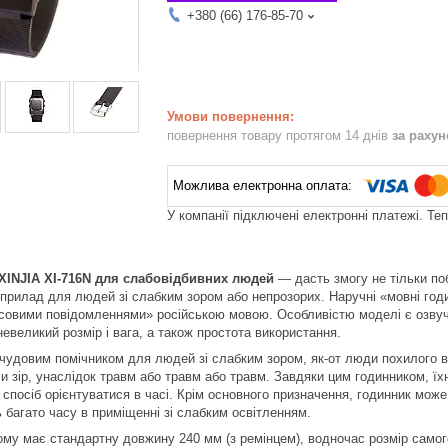
+380 (66) 176-85-70
повернення товару протягом 14 днів
за раху
У компанії підключені електронні платежі. Те
XINJIA
XI
-716
N
для слабовідбивних людей
— дасть змогу не тільки поб
 прилад для людей зі слабким зором або непрозорих. Наручні «мовні годи
совими повідомленнями» російською мовою. Особливістю моделі є озвучув
евеликий розмір і вага, а також простота використання.
чудовим помічником для людей зі слабким зором, як-от люди похилого в
ли зір, унаслідок травм або травм або травм. Завдяки цим годинником, ї
 спосіб орієнтуватися в часі. Крім основного призначення, годинник мож
 багато часу в приміщенні зі слабким освітленням.
ому має стандартну довжину 240 мм (з ремінцем), водночас розмір самог