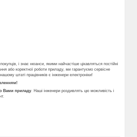
покупців, і знає нюанси, якими найчастіше цікавляться постійні
ання або коректної роботи приладу, ми гарантуємо сервісне
 нашому штаті працівників є інженери електроніки!
авленням!
го Вами приладу
. Наші інженери роздивлять цю можливість і
нт.