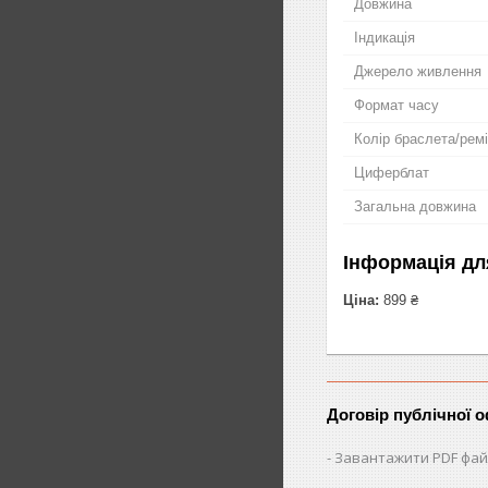
Довжина
Індикація
Джерело живлення
Формат часу
Колір браслета/рем
Циферблат
Загальна довжина
Інформація дл
Ціна:
899 ₴
Договір публічної 
Завантажити PDF фай