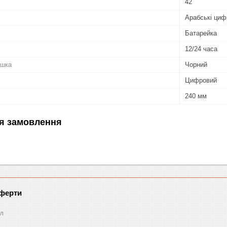
42
Арабські циф
Батарейка
12/24 часа
ішка
Чорний
Цифровий
240 мм
я замовлення
оферти
л