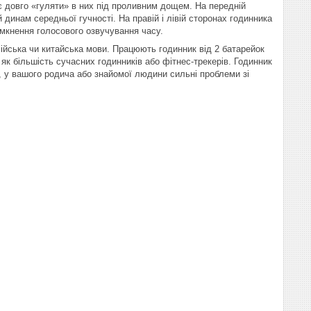
є довго «гуляти» в них під проливним дощем. На передній
инам середньої гучності. На правій і лівій сторонах годинника
мкнення голосового озвучування часу.
лійська чи китайська мови. Працюють годинник від 2 батарейок
, як більшість сучасних годинників або фітнес-трекерів. Годинник
, у вашого родича або знайомої людини сильні проблеми зі