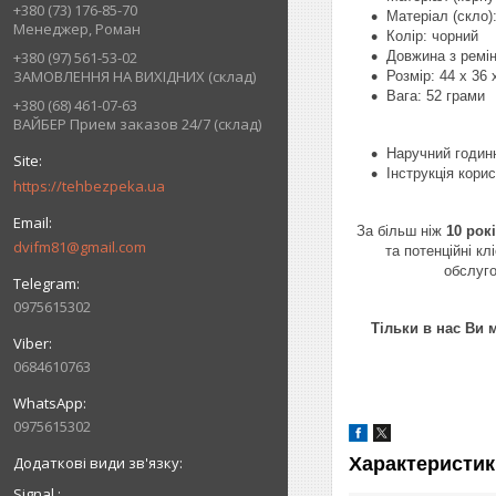
+380 (73) 176-85-70
Матеріал (скло)
Менеджер, Роман
Колір: чорний
Довжина з ремі
+380 (97) 561-53-02
ЗАМОВЛЕННЯ НА ВИХІДНИХ (склад)
Розмір: 44 х 36 
Вага: 52 грами
+380 (68) 461-07-63
ВАЙБЕР Прием заказов 24/7 (склад)
Наручний годин
Інструкція корис
https://tehbezpeka.ua
За більш ніж
10 рок
dvifm81@gmail.com
та потенційні к
обслуг
0975615302
Тільки в нас Ви 
0684610763
0975615302
Характеристик
Signal