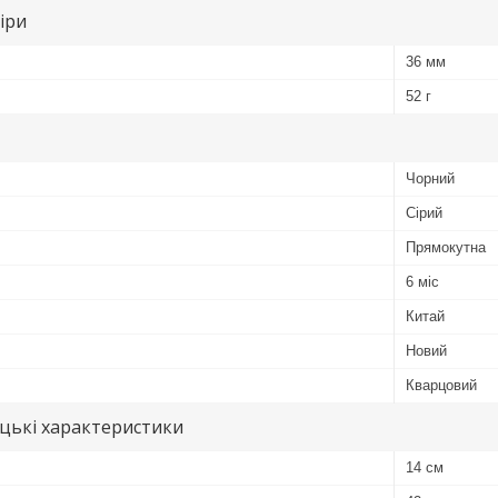
іри
36 мм
52 г
Чорний
Сірий
Прямокутна
6 міс
Китай
Новий
Кварцовий
цькі характеристики
14 см