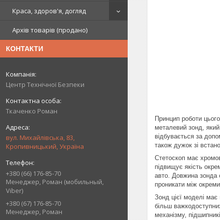
Краса, здоров'я, догляд
Архів товарів (продано)
КОНТАКТИ
Центр Технічної Безпеки
Ткаченко Роман
Принцип роботи цього
металевий зонд, який
відбувається за допо
вул. Михайлівська, 83,
також дужок зі встан
Кропивницький, Україна
Стетоскоп має хромов
підвищує якість окрем
+380 (66) 176-85-70
авто. Довжина зонда 
Менеджер, Роман (мобильный,
проникати між окреми
Viber)
Зонд цієї моделі має
+380 (67) 176-85-70
більш важкодоступних
Менеджер, Роман
механізму, підшипник