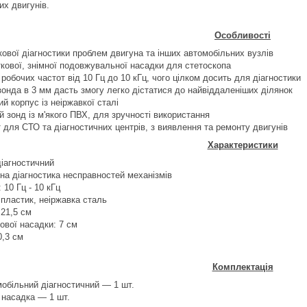
их двигунів.
Особливості
ової діагностики проблем двигуна та інших автомобільних вузлів
кової, знімної подовжувальної насадки для стетоскопа
 робочих частот від 10 Гц до 10 кГц, чого цілком досить для діагностики
онда в 3 мм дасть змогу легко дістатися до найвіддаленіших ділянок
й корпус із неіржавкої сталі
й зонд із м'якого ПВХ, для зручності використання
 для СТО та діагностичних центрів, з виявлення та ремонту двигунів
Характеристики
діагностичний
чна діагностика несправностей механізмів
 10 Гц - 10 кГц
 пластик, неіржавка сталь
21,5 см
ової насадки: 7 см
0,3 см
Комплектація
обільний діагностичний — 1 шт.
насадка — 1 шт.