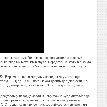
ює (поліпшує) звук. Головною робочою деталлю є тонкий
ання виданих механізмів звуків. Передавання звуку від зонда
ється з металевих трубок і гнучких шлангів із пластику, а
 ПВХ. Виробляється ця модель у заводських умовах, що
т від 10 Гц до 10 кГц, чого цілком досить для діагностики в
 см. Діаметр зонда становить 0,3 см, що дає змогу легко
подовжувальну насадку, завдяки чому можна буде дістатися до
ики несправностей трансмісії, кривошипно-шатуванного
ля СТО та діагностичних центрів, що займаються виявленням і