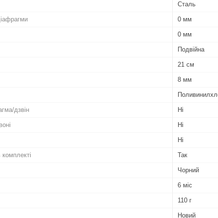
Сталь
діафрагми
0 мм
0 мм
Подвійна
21 см
8 мм
Поливинилхл
гма/дзвін
Ні
воні
Ні
Ні
 комплекті
Так
Чорний
6 міс
110 г
Новий