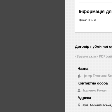
Інформація дл
Ціна:
359 ₴
Договір публічної 
Завантажити PDF фай
Центр Технічної Бе
Ткаченко Роман
вул. Михайлівська,