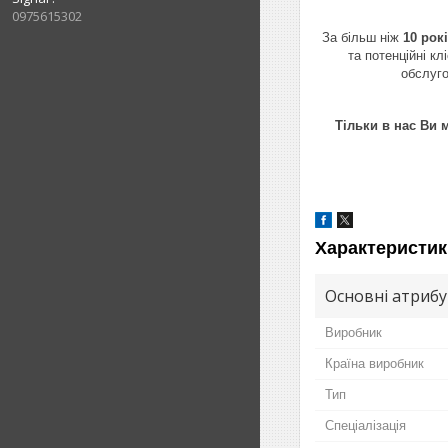
0975615302
За більш ніж
10 рок
та потенційні к
обслуг
Тільки в нас Ви 
Характеристик
Основні атриб
Виробник
Країна виробник
Тип
Спеціалізація