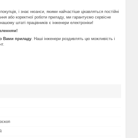
покупців, і знає нюанси, якими найчастіше цікавляться постійні
ання або коректної роботи приладу, ми гарантуємо сервісне
 нашому штаті працівників є інженери електроніки!
авленням!
го Вами приладу
. Наші інженери роздивлять цю можливість і
нт.
оскоп
й