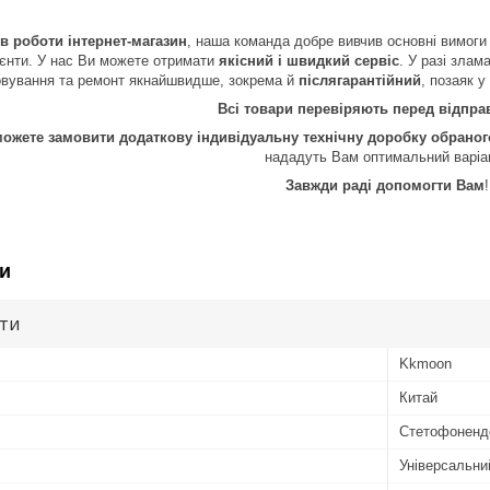
ів роботи інтернет-магазин
, наша команда добре вивчив основні вимоги 
лієнти. У нас Ви можете отримати
якісний і швидкий сервіс
. У разі злам
овування та ремонт якнайшвидше, зокрема й
післягарантійний
, позаяк у
Всі товари перевіряють перед відпр
можете замовити додаткову індивідуальну технічну доробку обрано
нададуть Вам оптимальний варіа
Завжди раді допомогти Вам
!
и
ути
Kkmoon
Китай
Стетофоненд
Універсальни