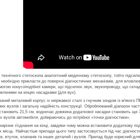
 технічного стетоскопа аналогічний медичному стетоскопу, тобто підсил
 необхідно прикласти до поверхні діагностичних механізмів, для вловлюв
могою конусоподібної камери, що підсилює звук, звукопроводу, що склада
овленими на кінцях насадками (для вух).
аний металевий корпус із неіржавкої сталі з гнучким зондом із м'якого
их вузлів і загальну надійність конструкції. Оброблюваний діапазон часто
становить 21,5 см, водночас довжина додаткової насадки становить ще 7
х вузлів автомобіля, добираючись до потрібної «точки діагностики».
 нарізне з'єднання на кінці, завдяки чому можна встановити додаткову 
 місць. Найчастіше прилади цього типу застосовується під час діагност
ів, втулок, клапанів та інших деталей і вузлів. Прилад буде корисний д