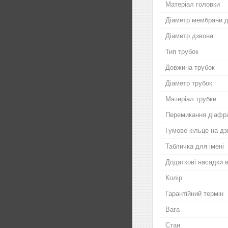
Матеріал головки
Діаметр мембрани 
Діаметр дзвона
Тип трубок
Довжина трубок
Діаметр трубок
Матеріал трубки
Перемикання діафра
Гумове кільце на дз
Табличка для імені
Додаткові насадки в
Колір
Гарантійний термін
Вага
Стан