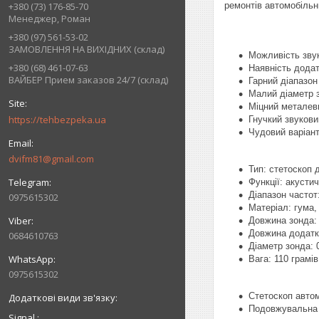
ремонтів автомобільн
+380 (73) 176-85-70
Менеджер, Роман
+380 (97) 561-53-02
ЗАМОВЛЕННЯ НА ВИХІДНИХ (склад)
Можливість звук
+380 (68) 461-07-63
Наявність додат
ВАЙБЕР Прием заказов 24/7 (склад)
Гарний діапазон
Малий діаметр з
Міцний металеви
https://tehbezpeka.ua
Гнучкий звукови
Чудовий варіант
dvifm81@gmail.com
Тип: стетоскоп 
Функції: акусти
Діапазон частот:
0975615302
Матеріал: гума,
Довжина зонда: 
Довжина додатк
0684610763
Діаметр зонда: 
Вага: 110 грамів
0975615302
Стетоскоп автом
Подовжувальна 
Signal